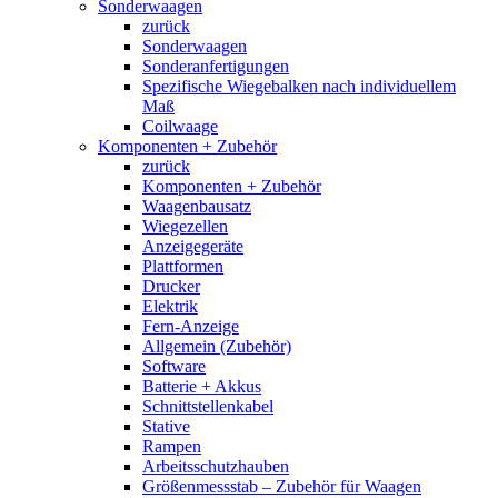
Sonderwaagen
zurück
Sonderwaagen
Sonderanfertigungen
Spezifische Wiegebalken nach individuellem
Maß
Coilwaage
Komponenten + Zubehör
zurück
Komponenten + Zubehör
Waagenbausatz
Wiegezellen
Anzeigegeräte
Plattformen
Drucker
Elektrik
Fern-Anzeige
Allgemein (Zubehör)
Software
Batterie + Akkus
Schnittstellenkabel
Stative
Rampen
Arbeitsschutzhauben
Größenmessstab – Zubehör für Waagen