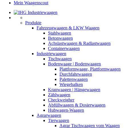
Mein Waagenscout
Produkte
Fahrzeugwaagen & LKW Waagen
Stahlwaagen
Betonwaagen
Achslastwaagen & Radlastwaagen
Containerwaagen
Industriewaagen
Tischwaagen
Bodenwaage | Bodenwaagen
Plattformwaage, Plattformwaagen
Durchfahrwaagen
Palettenwaagen
Wiegebalken
Kranwaagen | Hängewaagen
Zählwaagen
Checkweigher
Abfüllwaagen & Dosierwaagen
Hubwagen-Waagen
Agrarwaagen
Tierwaagen
Agrar Tischwaagen vom Waagen