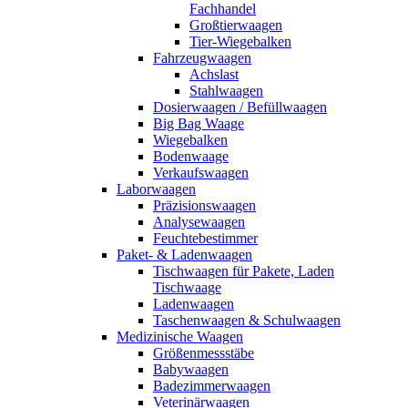
Fachhandel
Großtierwaagen
Tier-Wiegebalken
Fahrzeugwaagen
Achslast
Stahlwaagen
Dosierwaagen / Befüllwaagen
Big Bag Waage
Wiegebalken
Bodenwaage
Verkaufswaagen
Laborwaagen
Präzisionswaagen
Analysewaagen
Feuchtebestimmer
Paket- & Ladenwaagen
Tischwaagen für Pakete, Laden
Tischwaage
Ladenwaagen
Taschenwaagen & Schulwaagen
Medizinische Waagen
Größenmessstäbe
Babywaagen
Badezimmerwaagen
Veterinärwaagen