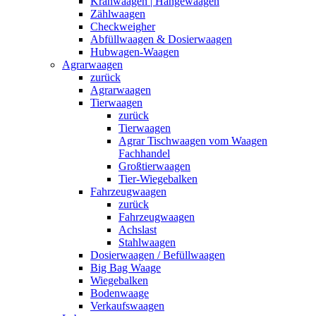
Kranwaagen | Hängewaagen
Zählwaagen
Checkweigher
Abfüllwaagen & Dosierwaagen
Hubwagen-Waagen
Agrarwaagen
zurück
Agrarwaagen
Tierwaagen
zurück
Tierwaagen
Agrar Tischwaagen vom Waagen
Fachhandel
Großtierwaagen
Tier-Wiegebalken
Fahrzeugwaagen
zurück
Fahrzeugwaagen
Achslast
Stahlwaagen
Dosierwaagen / Befüllwaagen
Big Bag Waage
Wiegebalken
Bodenwaage
Verkaufswaagen