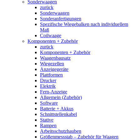
Sonderwaagen
zurück
Sonderwaagen
Sonderanfertigungen
Spezifische Wiegebalken nach individuellem
Maß
Coilwaage
Komponenten + Zubehör
zurück
Komponenten + Zubehör
Waagenbausatz
Wiegezellen
Anzeigegeräte
Plattformen
Drucker
Elektrik
Fern-Anzeige
Allgemein (Zubehör)
Software
Batterie + Akkus
Schnittstellenkabel
Stative
Rampen
Arbeitsschutzhauben
Größenmessstab – Zubehör für Waagen