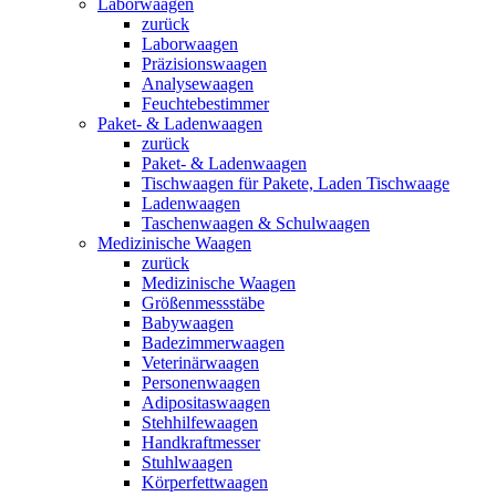
Laborwaagen
zurück
Laborwaagen
Präzisionswaagen
Analysewaagen
Feuchtebestimmer
Paket- & Ladenwaagen
zurück
Paket- & Ladenwaagen
Tischwaagen für Pakete, Laden Tischwaage
Ladenwaagen
Taschenwaagen & Schulwaagen
Medizinische Waagen
zurück
Medizinische Waagen
Größenmessstäbe
Babywaagen
Badezimmerwaagen
Veterinärwaagen
Personenwaagen
Adipositaswaagen
Stehhilfewaagen
Handkraftmesser
Stuhlwaagen
Körperfettwaagen