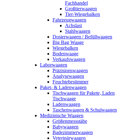
Fachhandel
Großtierwaagen
Tier-Wiegebalken
Fahrzeugwaagen
Achslast
Stahlwaagen
Dosierwaagen / Befüllwaagen
Big Bag Waage
Wiegebalken
Bodenwaage
Verkaufswaagen
Laborwaagen
Präzisionswaagen
Analysewaagen
Feuchtebestimmer
Paket- & Ladenwaagen
Tischwaagen für Pakete, Laden
Tischwaage
Ladenwaagen
Taschenwaagen & Schulwaagen
Medizinische Waagen
Größenmessstäbe
Babywaagen
Badezimmerwaagen
Veterinärwaagen