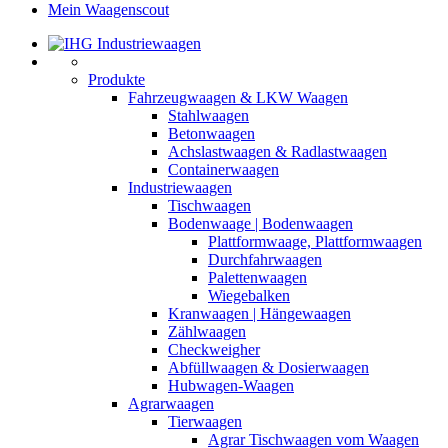
Mein Waagenscout
Produkte
Fahrzeugwaagen & LKW Waagen
Stahlwaagen
Betonwaagen
Achslastwaagen & Radlastwaagen
Containerwaagen
Industriewaagen
Tischwaagen
Bodenwaage | Bodenwaagen
Plattformwaage, Plattformwaagen
Durchfahrwaagen
Palettenwaagen
Wiegebalken
Kranwaagen | Hängewaagen
Zählwaagen
Checkweigher
Abfüllwaagen & Dosierwaagen
Hubwagen-Waagen
Agrarwaagen
Tierwaagen
Agrar Tischwaagen vom Waagen