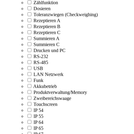
Zählfunktion
Dosieren
Toleranzwiegen (Checkweighing)
Rezeptieren A
Rezeptieren B
Rezeptieren C
Summieren A
Summieren C
Drucken und PC
RS-232
RS-485
USB
LAN Netzwerk
Funk
Akkubetrieb
Produktverwaltung/Memory
Zweibereichswaage
Touchscreen
IP 54
IP 55
IP 64
IP 65