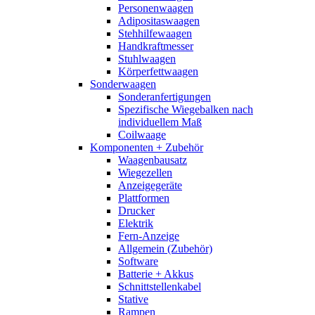
Personenwaagen
Adipositaswaagen
Stehhilfewaagen
Handkraftmesser
Stuhlwaagen
Körperfettwaagen
Sonderwaagen
Sonderanfertigungen
Spezifische Wiegebalken nach
individuellem Maß
Coilwaage
Komponenten + Zubehör
Waagenbausatz
Wiegezellen
Anzeigegeräte
Plattformen
Drucker
Elektrik
Fern-Anzeige
Allgemein (Zubehör)
Software
Batterie + Akkus
Schnittstellenkabel
Stative
Rampen