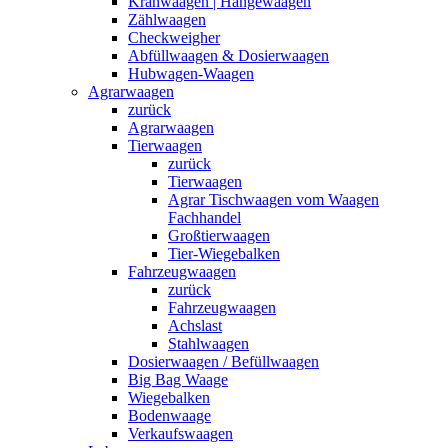
Kranwaagen | Hängewaagen
Zählwaagen
Checkweigher
Abfüllwaagen & Dosierwaagen
Hubwagen-Waagen
Agrarwaagen
zurück
Agrarwaagen
Tierwaagen
zurück
Tierwaagen
Agrar Tischwaagen vom Waagen
Fachhandel
Großtierwaagen
Tier-Wiegebalken
Fahrzeugwaagen
zurück
Fahrzeugwaagen
Achslast
Stahlwaagen
Dosierwaagen / Befüllwaagen
Big Bag Waage
Wiegebalken
Bodenwaage
Verkaufswaagen