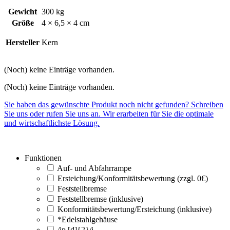
Gewicht
300 kg
Größe
4 × 6,5 × 4 cm
Hersteller
Kern
(Noch) keine Einträge vorhanden.
(Noch) keine Einträge vorhanden.
Sie haben das gewünschte Produkt noch nicht gefunden? Schreiben
Sie uns oder rufen Sie uns an. Wir erarbeiten für Sie die optimale
und wirtschaftlichste Lösung.
Funktionen
Auf- und Abfahrrampe
Ersteichung/Konformitätsbewertung (zzgl. 0€)
Feststellbremse
Feststellbremse (inklusive)
Konformitätsbewertung/Ersteichung (inklusive)
*Edelstahlgehäuse
/ip [d]{2}/i