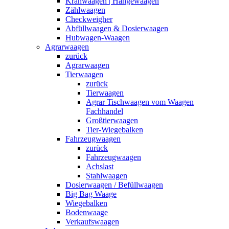
Kranwaagen | Hängewaagen
Zählwaagen
Checkweigher
Abfüllwaagen & Dosierwaagen
Hubwagen-Waagen
Agrarwaagen
zurück
Agrarwaagen
Tierwaagen
zurück
Tierwaagen
Agrar Tischwaagen vom Waagen
Fachhandel
Großtierwaagen
Tier-Wiegebalken
Fahrzeugwaagen
zurück
Fahrzeugwaagen
Achslast
Stahlwaagen
Dosierwaagen / Befüllwaagen
Big Bag Waage
Wiegebalken
Bodenwaage
Verkaufswaagen