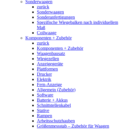
Sonderwaagen
zurück
Sonderwaagen
Sonderanfertigungen
Spezifische Wiegebalken nach individuellem
Maß
Coilwaage
Komponenten + Zubehör
zurück
Komponenten + Zubehör
Waagenbausatz
Wiegezellen
Anzeigegeräte
Plattformen
Drucker
Elektrik
Fern-Anzeige
Allgemein (Zubehör)
Software
Batterie + Akkus
Schnittstellenkabel
Stative
Rampen
Arbeitsschutzhauben
Größenmessstab – Zubehör für Waagen