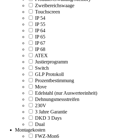
Zweibereichswaage
Touchscreen
IP 54
IP 55
IP 64
IP 65
IP 67
IP 68
ATEX
Justierprogramm
Switch
GLP Protokoll
Prozentbestimmung
Move
Edelstahl (nur Auswerteeinheit)
Dehnungsmessstreifen
230V
3 Jahre Garantie
DKD 3 Days
Dual
Montagekosten
FWZ-Mon6