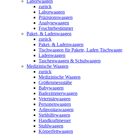
Laborwaagen
zurück
Laborwaagen
Präzisionswaagen
Analysewaagen
Feuchtebestimmer
Paket- & Ladenwaagen
zurück
Paket- & Ladenwaagen
Tischwaagen für Pakete, Laden Tischwaage
Ladenwaagen
Taschenwaagen & Schulwaagen
Medizinische Waagen
zurück
Medizinische Waagen
Größenmessstäbe
Babywaagen
Badezimmerwaagen
Veterinärwaagen
Personenwaagen
Adipositaswaagen
Stehhilfewaagen
Handkraftmesser
Stuhlwaagen
Körperfettwaagen