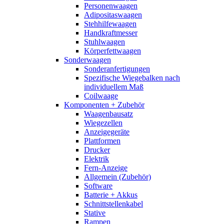
Personenwaagen
Adipositaswaagen
Stehhilfewaagen
Handkraftmesser
Stuhlwaagen
Körperfettwaagen
Sonderwaagen
Sonderanfertigungen
Spezifische Wiegebalken nach
individuellem Maß
Coilwaage
Komponenten + Zubehör
Waagenbausatz
Wiegezellen
Anzeigegeräte
Plattformen
Drucker
Elektrik
Fern-Anzeige
Allgemein (Zubehör)
Software
Batterie + Akkus
Schnittstellenkabel
Stative
Rampen