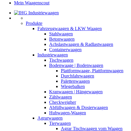
Mein Waagenscout
Produkte
Fahrzeugwaagen & LKW Waagen
Stahlwaagen
Betonwaagen
Achslastwaagen & Radlastwaagen
Containerwaagen
Industriewaagen
Tischwaagen
Bodenwaage | Bodenwaagen
Plattformwaage, Plattformwaagen
Durchfahrwaagen
Palettenwaagen
Wiegebalken
Kranwaagen | Hängewaagen
Zählwaagen
Checkweigher
Abfüllwaagen & Dosierwaagen
Hubwagen-Waagen
Agrarwaagen
Tierwaagen
Agrar Tischwaagen vom Waagen