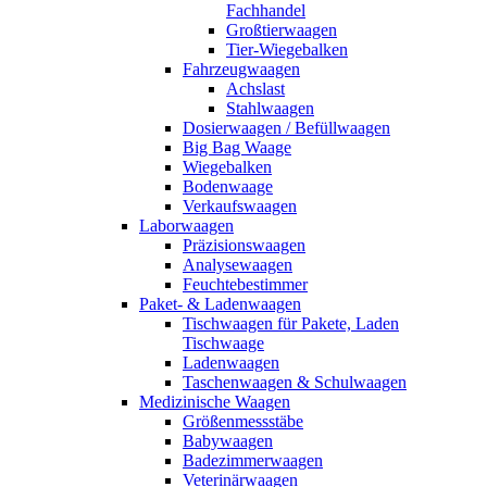
Fachhandel
Großtierwaagen
Tier-Wiegebalken
Fahrzeugwaagen
Achslast
Stahlwaagen
Dosierwaagen / Befüllwaagen
Big Bag Waage
Wiegebalken
Bodenwaage
Verkaufswaagen
Laborwaagen
Präzisionswaagen
Analysewaagen
Feuchtebestimmer
Paket- & Ladenwaagen
Tischwaagen für Pakete, Laden
Tischwaage
Ladenwaagen
Taschenwaagen & Schulwaagen
Medizinische Waagen
Größenmessstäbe
Babywaagen
Badezimmerwaagen
Veterinärwaagen