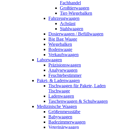
Fachhandel
Großtierwaagen
Tier-Wiegebalken
Fahrzeugwaagen
Achslast
Stahlwaagen
Dosierwaagen / Befüllwaagen
Big Bag Waage
Wiegebalken
Bodenwaage
Verkaufswaagen
Laborwaagen
Präzisionswaagen
Analysewaagen
Feuchtebestimmer
Paket- & Ladenwaagen
Tischwaagen für Pakete, Laden
Tischwaage
Ladenwaagen
Taschenwaagen & Schulwaagen
Medizinische Waagen
Größenmessstäbe
Babywaagen
Badezimmerwaagen
Veterinärwaagen