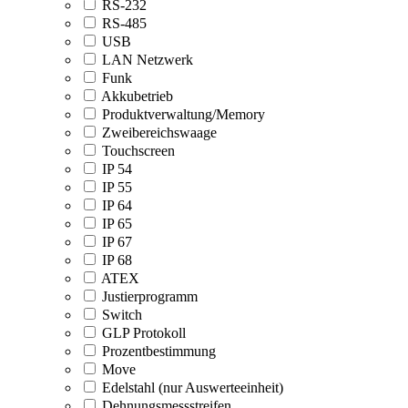
RS-232
RS-485
USB
LAN Netzwerk
Funk
Akkubetrieb
Produktverwaltung/Memory
Zweibereichswaage
Touchscreen
IP 54
IP 55
IP 64
IP 65
IP 67
IP 68
ATEX
Justierprogramm
Switch
GLP Protokoll
Prozentbestimmung
Move
Edelstahl (nur Auswerteeinheit)
Dehnungsmessstreifen