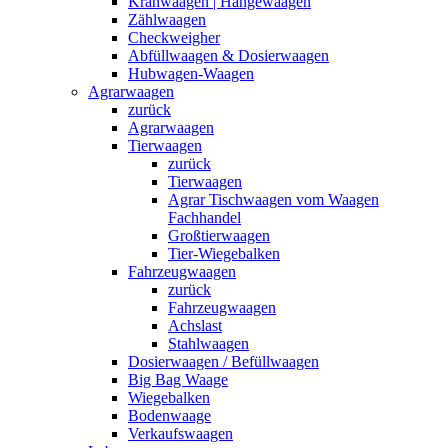
Kranwaagen | Hängewaagen
Zählwaagen
Checkweigher
Abfüllwaagen & Dosierwaagen
Hubwagen-Waagen
Agrarwaagen
zurück
Agrarwaagen
Tierwaagen
zurück
Tierwaagen
Agrar Tischwaagen vom Waagen
Fachhandel
Großtierwaagen
Tier-Wiegebalken
Fahrzeugwaagen
zurück
Fahrzeugwaagen
Achslast
Stahlwaagen
Dosierwaagen / Befüllwaagen
Big Bag Waage
Wiegebalken
Bodenwaage
Verkaufswaagen