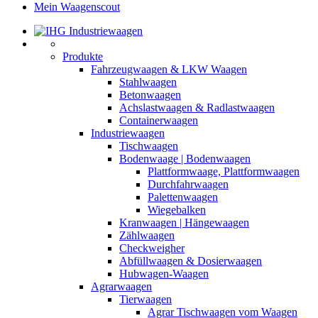
Mein Waagenscout
Produkte
Fahrzeugwaagen & LKW Waagen
Stahlwaagen
Betonwaagen
Achslastwaagen & Radlastwaagen
Containerwaagen
Industriewaagen
Tischwaagen
Bodenwaage | Bodenwaagen
Plattformwaage, Plattformwaagen
Durchfahrwaagen
Palettenwaagen
Wiegebalken
Kranwaagen | Hängewaagen
Zählwaagen
Checkweigher
Abfüllwaagen & Dosierwaagen
Hubwagen-Waagen
Agrarwaagen
Tierwaagen
Agrar Tischwaagen vom Waagen