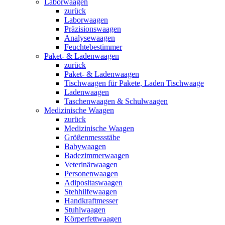
Laborwaagen
zurück
Laborwaagen
Präzisionswaagen
Analysewaagen
Feuchtebestimmer
Paket- & Ladenwaagen
zurück
Paket- & Ladenwaagen
Tischwaagen für Pakete, Laden Tischwaage
Ladenwaagen
Taschenwaagen & Schulwaagen
Medizinische Waagen
zurück
Medizinische Waagen
Größenmessstäbe
Babywaagen
Badezimmerwaagen
Veterinärwaagen
Personenwaagen
Adipositaswaagen
Stehhilfewaagen
Handkraftmesser
Stuhlwaagen
Körperfettwaagen