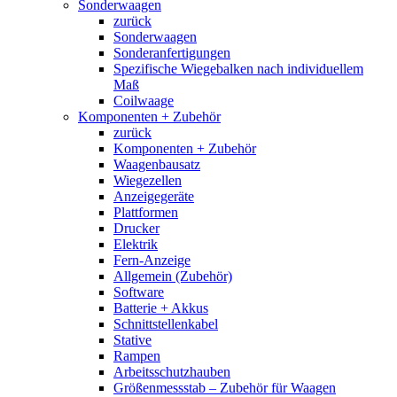
Sonderwaagen
zurück
Sonderwaagen
Sonderanfertigungen
Spezifische Wiegebalken nach individuellem
Maß
Coilwaage
Komponenten + Zubehör
zurück
Komponenten + Zubehör
Waagenbausatz
Wiegezellen
Anzeigegeräte
Plattformen
Drucker
Elektrik
Fern-Anzeige
Allgemein (Zubehör)
Software
Batterie + Akkus
Schnittstellenkabel
Stative
Rampen
Arbeitsschutzhauben
Größenmessstab – Zubehör für Waagen