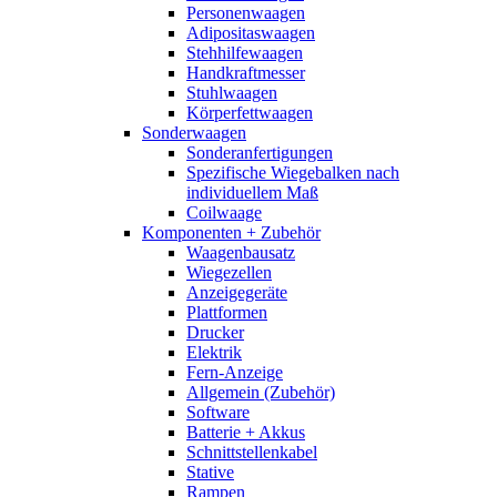
Personenwaagen
Adipositaswaagen
Stehhilfewaagen
Handkraftmesser
Stuhlwaagen
Körperfettwaagen
Sonderwaagen
Sonderanfertigungen
Spezifische Wiegebalken nach
individuellem Maß
Coilwaage
Komponenten + Zubehör
Waagenbausatz
Wiegezellen
Anzeigegeräte
Plattformen
Drucker
Elektrik
Fern-Anzeige
Allgemein (Zubehör)
Software
Batterie + Akkus
Schnittstellenkabel
Stative
Rampen