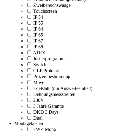
Zweibereichswaage
Touchscreen
IP 54
IP 55
IP 64
IP 65
IP 67
IP 68
ATEX
Justierprogramm
Switch
GLP Protokoll
Prozentbestimmung
Move
Edelstahl (nur Auswerteeinheit)
Dehnungsmessstreifen
230V
3 Jahre Garantie
DKD 3 Days
Dual
Montagekosten
FWZ-Mon6