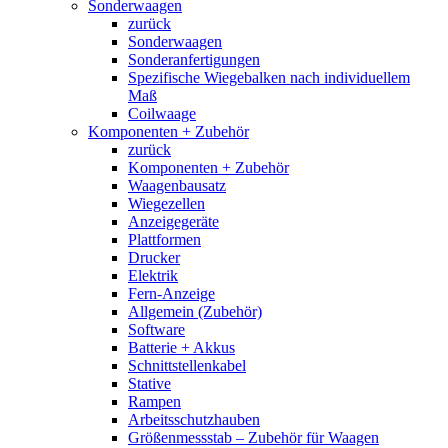
Sonderwaagen
zurück
Sonderwaagen
Sonderanfertigungen
Spezifische Wiegebalken nach individuellem
Maß
Coilwaage
Komponenten + Zubehör
zurück
Komponenten + Zubehör
Waagenbausatz
Wiegezellen
Anzeigegeräte
Plattformen
Drucker
Elektrik
Fern-Anzeige
Allgemein (Zubehör)
Software
Batterie + Akkus
Schnittstellenkabel
Stative
Rampen
Arbeitsschutzhauben
Größenmessstab – Zubehör für Waagen