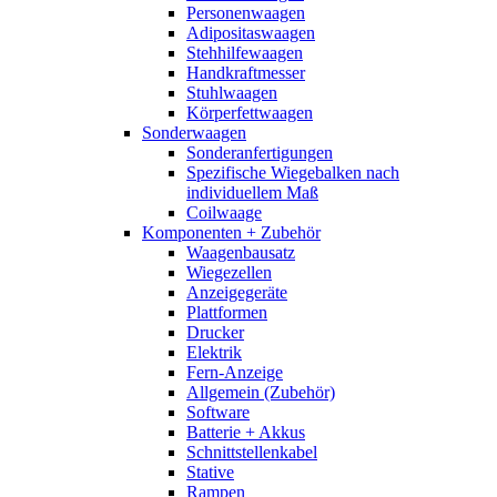
Personenwaagen
Adipositaswaagen
Stehhilfewaagen
Handkraftmesser
Stuhlwaagen
Körperfettwaagen
Sonderwaagen
Sonderanfertigungen
Spezifische Wiegebalken nach
individuellem Maß
Coilwaage
Komponenten + Zubehör
Waagenbausatz
Wiegezellen
Anzeigegeräte
Plattformen
Drucker
Elektrik
Fern-Anzeige
Allgemein (Zubehör)
Software
Batterie + Akkus
Schnittstellenkabel
Stative
Rampen