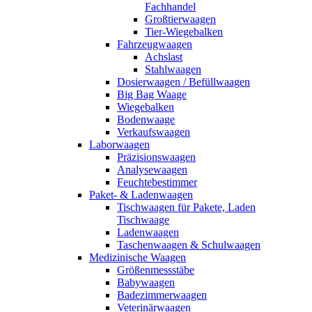
Fachhandel
Großtierwaagen
Tier-Wiegebalken
Fahrzeugwaagen
Achslast
Stahlwaagen
Dosierwaagen / Befüllwaagen
Big Bag Waage
Wiegebalken
Bodenwaage
Verkaufswaagen
Laborwaagen
Präzisionswaagen
Analysewaagen
Feuchtebestimmer
Paket- & Ladenwaagen
Tischwaagen für Pakete, Laden
Tischwaage
Ladenwaagen
Taschenwaagen & Schulwaagen
Medizinische Waagen
Größenmessstäbe
Babywaagen
Badezimmerwaagen
Veterinärwaagen