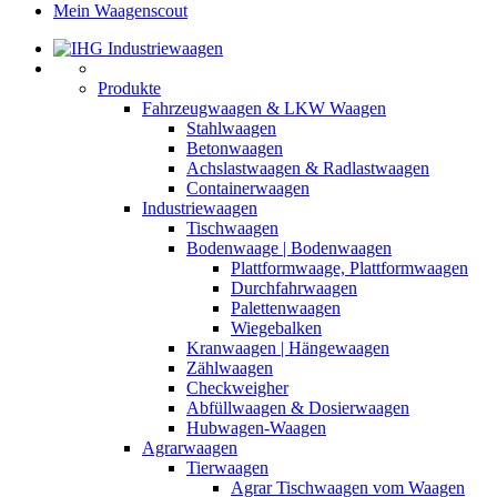
Mein Waagenscout
Produkte
Fahrzeugwaagen & LKW Waagen
Stahlwaagen
Betonwaagen
Achslastwaagen & Radlastwaagen
Containerwaagen
Industriewaagen
Tischwaagen
Bodenwaage | Bodenwaagen
Plattformwaage, Plattformwaagen
Durchfahrwaagen
Palettenwaagen
Wiegebalken
Kranwaagen | Hängewaagen
Zählwaagen
Checkweigher
Abfüllwaagen & Dosierwaagen
Hubwagen-Waagen
Agrarwaagen
Tierwaagen
Agrar Tischwaagen vom Waagen