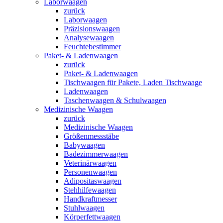
Laborwaagen
zurück
Laborwaagen
Präzisionswaagen
Analysewaagen
Feuchtebestimmer
Paket- & Ladenwaagen
zurück
Paket- & Ladenwaagen
Tischwaagen für Pakete, Laden Tischwaage
Ladenwaagen
Taschenwaagen & Schulwaagen
Medizinische Waagen
zurück
Medizinische Waagen
Größenmessstäbe
Babywaagen
Badezimmerwaagen
Veterinärwaagen
Personenwaagen
Adipositaswaagen
Stehhilfewaagen
Handkraftmesser
Stuhlwaagen
Körperfettwaagen