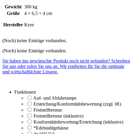
Gewicht
300 kg
Größe
4 × 6,5 × 4 cm
Hersteller
Kern
(Noch) keine Einträge vorhanden.
(Noch) keine Einträge vorhanden.
Sie haben das gewünschte Produkt noch nicht gefunden? Schreiben
Sie uns oder rufen Sie uns an. Wir erarbeiten für Sie die optimale
und wirtschaftlichste Lösung.
Funktionen
Auf- und Abfahrrampe
Ersteichung/Konformitätsbewertung (zzgl. 0€)
Feststellbremse
Feststellbremse (inklusive)
Konformitätsbewertung/Ersteichung (inklusive)
*Edelstahlgehäuse
/ip [d]{2}/i