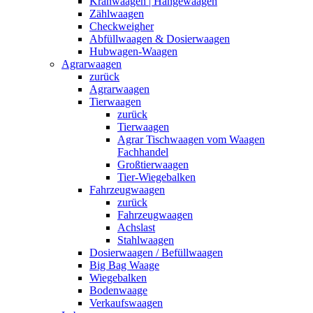
Kranwaagen | Hängewaagen
Zählwaagen
Checkweigher
Abfüllwaagen & Dosierwaagen
Hubwagen-Waagen
Agrarwaagen
zurück
Agrarwaagen
Tierwaagen
zurück
Tierwaagen
Agrar Tischwaagen vom Waagen
Fachhandel
Großtierwaagen
Tier-Wiegebalken
Fahrzeugwaagen
zurück
Fahrzeugwaagen
Achslast
Stahlwaagen
Dosierwaagen / Befüllwaagen
Big Bag Waage
Wiegebalken
Bodenwaage
Verkaufswaagen