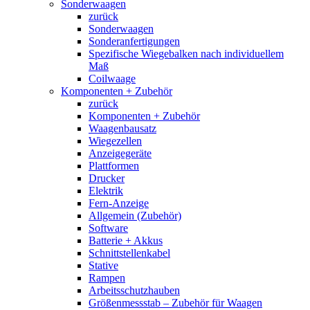
Sonderwaagen
zurück
Sonderwaagen
Sonderanfertigungen
Spezifische Wiegebalken nach individuellem
Maß
Coilwaage
Komponenten + Zubehör
zurück
Komponenten + Zubehör
Waagenbausatz
Wiegezellen
Anzeigegeräte
Plattformen
Drucker
Elektrik
Fern-Anzeige
Allgemein (Zubehör)
Software
Batterie + Akkus
Schnittstellenkabel
Stative
Rampen
Arbeitsschutzhauben
Größenmessstab – Zubehör für Waagen