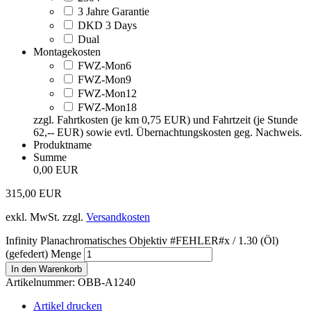
3 Jahre Garantie
DKD 3 Days
Dual
Montagekosten
FWZ-Mon6
FWZ-Mon9
FWZ-Mon12
FWZ-Mon18
zzgl. Fahrtkosten (je km 0,75 EUR) und Fahrtzeit (je Stunde
62,-- EUR) sowie evtl. Übernachtungskosten geg. Nachweis.
Produktname
Summe
0,00 EUR
315,00
EUR
exkl. MwSt.
zzgl.
Versandkosten
Infinity Planachromatisches Objektiv #FEHLER#x / 1.30 (Öl)
(gefedert) Menge
In den Warenkorb
Artikelnummer:
OBB-A1240
Artikel drucken