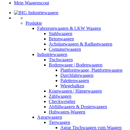
Mein Waagenscout
Produkte
Fahrzeugwaagen & LKW Waagen
Stahlwaagen
Betonwaagen
Achslastwaagen & Radlastwaagen
Containerwaagen
Industriewaagen
Tischwaagen
Bodenwaage | Bodenwaagen
Plattformwaage, Plattformwaagen
Durchfahrwaagen
Palettenwaagen
Wiegebalken
Kranwaagen | Hängewaagen
Zählwaagen
Checkweigher
Abfüllwaagen & Dosierwaagen
Hubwagen-Waagen
Agrarwaagen
Tierwaagen
Agrar Tischwaagen vom Waagen