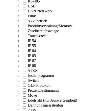
RS-485
USB
LAN Netzwerk
Funk
Akkubetrieb
Produktverwaltung/Memory
Zweibereichswaage
Touchscreen
IP 54
IP 55
IP 64
IP 65
IP 67
IP 68
ATEX
Justierprogramm
Switch
GLP Protokoll
Prozentbestimmung
Move
Edelstahl (nur Auswerteeinheit)
Dehnungsmessstreifen
230V