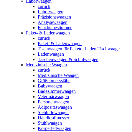
Laborwaagen
zurück
Laborwaagen
Präzisionswaagen
Analysewaagen
Feuchtebestimmer
Paket- & Ladenwaagen
zurück
Paket- & Ladenwaagen
Tischwaagen für Pakete, Laden Tischwaage
Ladenwaagen
Taschenwaagen & Schulwaagen
Medizinische Waagen
zurück
Medizinische Waagen
Größenmessstäbe
Babywaagen
Badezimmerwaagen
Veterinärwaagen
Personenwaagen
Adipositaswaagen
Stehhilfewaagen
Handkraftmesser
Stuhlwaagen
Körperfettwaagen