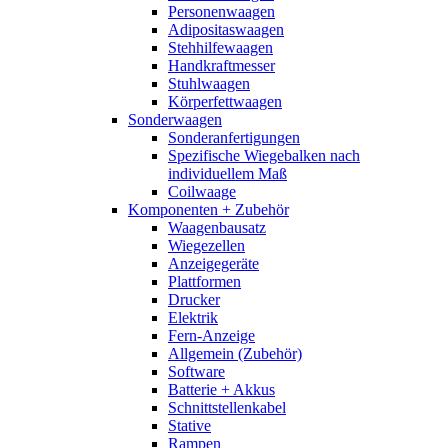
Personenwaagen
Adipositaswaagen
Stehhilfewaagen
Handkraftmesser
Stuhlwaagen
Körperfettwaagen
Sonderwaagen
Sonderanfertigungen
Spezifische Wiegebalken nach
individuellem Maß
Coilwaage
Komponenten + Zubehör
Waagenbausatz
Wiegezellen
Anzeigegeräte
Plattformen
Drucker
Elektrik
Fern-Anzeige
Allgemein (Zubehör)
Software
Batterie + Akkus
Schnittstellenkabel
Stative
Rampen