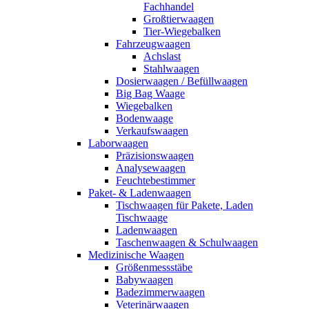
Fachhandel
Großtierwaagen
Tier-Wiegebalken
Fahrzeugwaagen
Achslast
Stahlwaagen
Dosierwaagen / Befüllwaagen
Big Bag Waage
Wiegebalken
Bodenwaage
Verkaufswaagen
Laborwaagen
Präzisionswaagen
Analysewaagen
Feuchtebestimmer
Paket- & Ladenwaagen
Tischwaagen für Pakete, Laden
Tischwaage
Ladenwaagen
Taschenwaagen & Schulwaagen
Medizinische Waagen
Größenmessstäbe
Babywaagen
Badezimmerwaagen
Veterinärwaagen