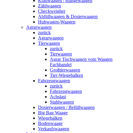
Kranwaagen | Hängewaagen
Zählwaagen
Checkweigher
Abfüllwaagen & Dosierwaagen
Hubwagen-Waagen
Agrarwaagen
zurück
Agrarwaagen
Tierwaagen
zurück
Tierwaagen
Agrar Tischwaagen vom Waagen
Fachhandel
Großtierwaagen
Tier-Wiegebalken
Fahrzeugwaagen
zurück
Fahrzeugwaagen
Achslast
Stahlwaagen
Dosierwaagen / Befüllwaagen
Big Bag Waage
Wiegebalken
Bodenwaage
Verkaufswaagen