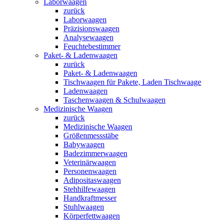
Laborwaagen
zurück
Laborwaagen
Präzisionswaagen
Analysewaagen
Feuchtebestimmer
Paket- & Ladenwaagen
zurück
Paket- & Ladenwaagen
Tischwaagen für Pakete, Laden Tischwaage
Ladenwaagen
Taschenwaagen & Schulwaagen
Medizinische Waagen
zurück
Medizinische Waagen
Größenmessstäbe
Babywaagen
Badezimmerwaagen
Veterinärwaagen
Personenwaagen
Adipositaswaagen
Stehhilfewaagen
Handkraftmesser
Stuhlwaagen
Körperfettwaagen