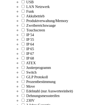
USB
LAN Netzwerk
Funk
Akkubetrieb
Produktverwaltung/Memory
Zweibereichswaage
Touchscreen
IP 54
IP 55
IP 64
IP 65
IP 67
IP 68
ATEX
Justierprogramm
Switch
GLP Protokoll
Prozentbestimmung
Move
Edelstahl (nur Auswerteeinheit)
Dehnungsmessstreifen
230V