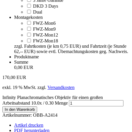
3 Jahre Garantie
DKD 3 Days
Dual
Montagekosten
FWZ-Mon6
FWZ-Mon9
FWZ-Mon12
FWZ-Mon18
zzgl. Fahrtkosten (je km 0,75 EUR) und Fahrtzeit (je Stunde
62,-- EUR) sowie evtl. Übernachtungskosten geg. Nachweis.
Produktname
Summe
0,00 EUR
170,00
EUR
exkl. 19 % MwSt.
zzgl.
Versandkosten
Infinity Planachromatisches Objektiv für einen großen
Arbeitsabstand 10.0x / 0.30 Menge
In den Warenkorb
Artikelnummer:
OBB-A2414
Artikel drucken
PDF herunterladen