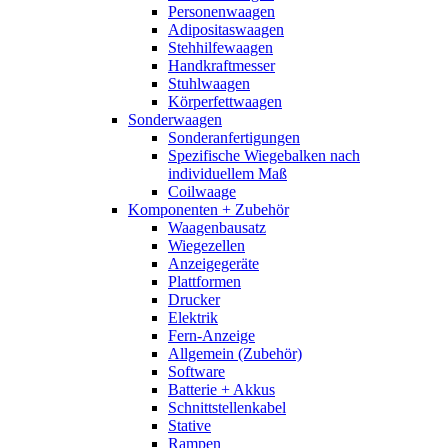
Personenwaagen
Adipositaswaagen
Stehhilfewaagen
Handkraftmesser
Stuhlwaagen
Körperfettwaagen
Sonderwaagen
Sonderanfertigungen
Spezifische Wiegebalken nach
individuellem Maß
Coilwaage
Komponenten + Zubehör
Waagenbausatz
Wiegezellen
Anzeigegeräte
Plattformen
Drucker
Elektrik
Fern-Anzeige
Allgemein (Zubehör)
Software
Batterie + Akkus
Schnittstellenkabel
Stative
Rampen