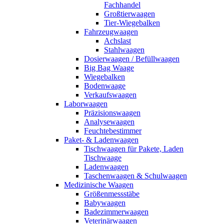
Fachhandel
Großtierwaagen
Tier-Wiegebalken
Fahrzeugwaagen
Achslast
Stahlwaagen
Dosierwaagen / Befüllwaagen
Big Bag Waage
Wiegebalken
Bodenwaage
Verkaufswaagen
Laborwaagen
Präzisionswaagen
Analysewaagen
Feuchtebestimmer
Paket- & Ladenwaagen
Tischwaagen für Pakete, Laden
Tischwaage
Ladenwaagen
Taschenwaagen & Schulwaagen
Medizinische Waagen
Größenmessstäbe
Babywaagen
Badezimmerwaagen
Veterinärwaagen