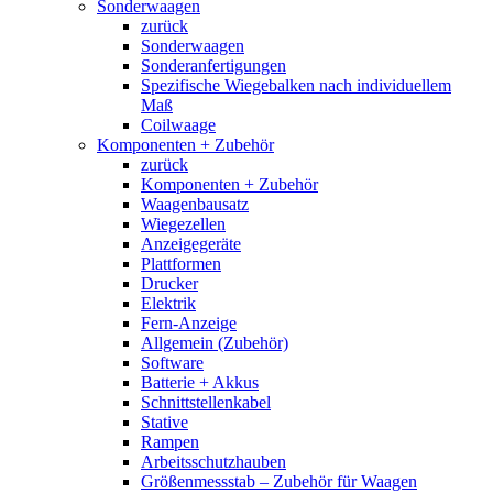
Sonderwaagen
zurück
Sonderwaagen
Sonderanfertigungen
Spezifische Wiegebalken nach individuellem
Maß
Coilwaage
Komponenten + Zubehör
zurück
Komponenten + Zubehör
Waagenbausatz
Wiegezellen
Anzeigegeräte
Plattformen
Drucker
Elektrik
Fern-Anzeige
Allgemein (Zubehör)
Software
Batterie + Akkus
Schnittstellenkabel
Stative
Rampen
Arbeitsschutzhauben
Größenmessstab – Zubehör für Waagen