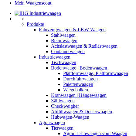
Mein Waagenscout
Produkte
Fahrzeugwaagen & LKW Waagen
Stahlwaagen
Betonwaagen
Achslastwaagen & Radlastwaagen
Containerwaagen
Industriewaagen
Tischwaagen
Bodenwaage | Bodenwaagen
Plattformwaage, Plattformwaagen
Durchfahrwaagen
Palettenwaagen
Wiegebalken
Kranwaagen | Hängewaagen
Zählwaagen
Checkweigher
Abfüllwaagen & Dosierwaagen
Hubwagen-Waagen
Agrarwaagen
Tierwaagen
Agrar Tischwaagen vom Waagen