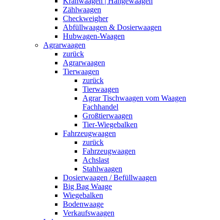
Kranwaagen | Hängewaagen
Zählwaagen
Checkweigher
Abfüllwaagen & Dosierwaagen
Hubwagen-Waagen
Agrarwaagen
zurück
Agrarwaagen
Tierwaagen
zurück
Tierwaagen
Agrar Tischwaagen vom Waagen
Fachhandel
Großtierwaagen
Tier-Wiegebalken
Fahrzeugwaagen
zurück
Fahrzeugwaagen
Achslast
Stahlwaagen
Dosierwaagen / Befüllwaagen
Big Bag Waage
Wiegebalken
Bodenwaage
Verkaufswaagen