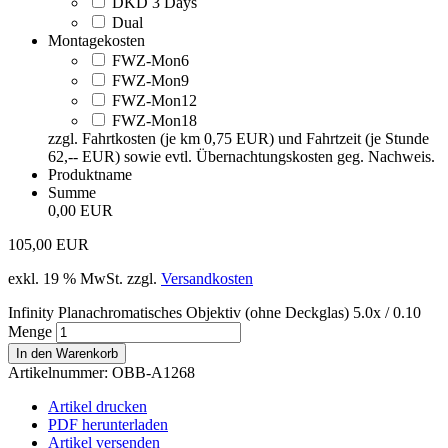
DKD 3 Days
Dual
Montagekosten
FWZ-Mon6
FWZ-Mon9
FWZ-Mon12
FWZ-Mon18
zzgl. Fahrtkosten (je km 0,75 EUR) und Fahrtzeit (je Stunde
62,-- EUR) sowie evtl. Übernachtungskosten geg. Nachweis.
Produktname
Summe
0,00 EUR
105,00
EUR
exkl. 19 % MwSt.
zzgl.
Versandkosten
Infinity Planachromatisches Objektiv (ohne Deckglas) 5.0x / 0.10
Menge
In den Warenkorb
Artikelnummer:
OBB-A1268
Artikel drucken
PDF herunterladen
Artikel versenden