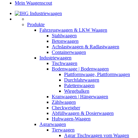
Mein Waagenscout
Produkte
Fahrzeugwaagen & LKW Waagen
Stahlwaagen
Betonwaagen
Achslastwaagen & Radlastwaagen
Containerwaagen
Industriewaagen
Tischwaagen
Bodenwaage | Bodenwaagen
Plattformwaage, Plattformwaagen
Durchfahrwaagen
Palettenwaagen
Wiegebalken
Kranwaagen | Hängewaagen
Zählwaagen
Checkweigher
Abfüllwaagen & Dosierwaagen
Hubwagen-Waagen
Agrarwaagen
Tierwaagen
Agrar Tischwaagen vom Waagen