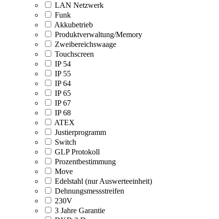
LAN Netzwerk
Funk
Akkubetrieb
Produktverwaltung/Memory
Zweibereichswaage
Touchscreen
IP 54
IP 55
IP 64
IP 65
IP 67
IP 68
ATEX
Justierprogramm
Switch
GLP Protokoll
Prozentbestimmung
Move
Edelstahl (nur Auswerteeinheit)
Dehnungsmessstreifen
230V
3 Jahre Garantie