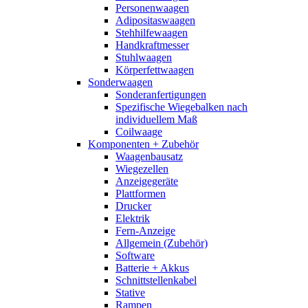
Personenwaagen
Adipositaswaagen
Stehhilfewaagen
Handkraftmesser
Stuhlwaagen
Körperfettwaagen
Sonderwaagen
Sonderanfertigungen
Spezifische Wiegebalken nach
individuellem Maß
Coilwaage
Komponenten + Zubehör
Waagenbausatz
Wiegezellen
Anzeigegeräte
Plattformen
Drucker
Elektrik
Fern-Anzeige
Allgemein (Zubehör)
Software
Batterie + Akkus
Schnittstellenkabel
Stative
Rampen