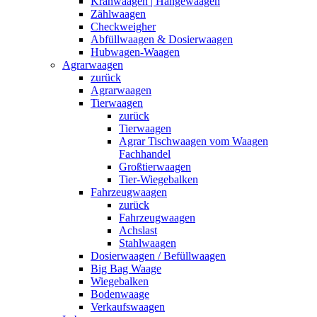
Kranwaagen | Hängewaagen
Zählwaagen
Checkweigher
Abfüllwaagen & Dosierwaagen
Hubwagen-Waagen
Agrarwaagen
zurück
Agrarwaagen
Tierwaagen
zurück
Tierwaagen
Agrar Tischwaagen vom Waagen
Fachhandel
Großtierwaagen
Tier-Wiegebalken
Fahrzeugwaagen
zurück
Fahrzeugwaagen
Achslast
Stahlwaagen
Dosierwaagen / Befüllwaagen
Big Bag Waage
Wiegebalken
Bodenwaage
Verkaufswaagen