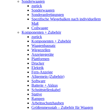
Sonderwaagen
zurück
Sonderwaagen
Sonderanfertigungen
Spezifische Wiegebalken nach individuellem
Maß
Coilwaage
Komponenten + Zubehör
zurück
Komponenten + Zubehör
Waagenbausatz
Wiegezellen
Anzeigegeräte
Plattformen
Drucker
Elektrik
Fern-Anzeige
Allgemein (Zubehör)
Software
Batterie + Akkus
Schnittstellenkabel
Stative
Rampen
Arbeitsschutzhauben
Größenmessstab – Zubehör für Waagen