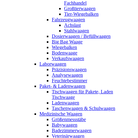
Fachhandel
Großtierwaagen
Tier-Wiegebalken
Fahrzeugwaagen
Achslast
Stahlwaagen
Dosierwaagen / Befüllwaagen
Big Bag Waage
Wiegebalken
Bodenwaage
Verkaufswaagen
Laborwaagen
Präzisionswaagen
Analysewaagen
Feuchtebestimmer
Paket- & Ladenwaagen
Tischwaagen für Pakete, Laden
Tischwaage
Ladenwaagen
Taschenwaagen & Schulwaagen
Medizinische Waagen
Größenmessstäbe
Babywaagen
Badezimmerwaagen
Veterinärwaagen