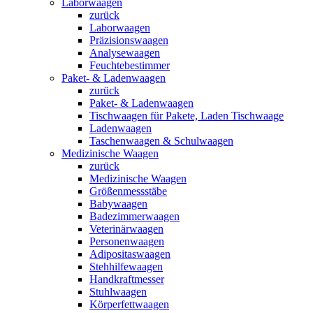
Laborwaagen
zurück
Laborwaagen
Präzisionswaagen
Analysewaagen
Feuchtebestimmer
Paket- & Ladenwaagen
zurück
Paket- & Ladenwaagen
Tischwaagen für Pakete, Laden Tischwaage
Ladenwaagen
Taschenwaagen & Schulwaagen
Medizinische Waagen
zurück
Medizinische Waagen
Größenmessstäbe
Babywaagen
Badezimmerwaagen
Veterinärwaagen
Personenwaagen
Adipositaswaagen
Stehhilfewaagen
Handkraftmesser
Stuhlwaagen
Körperfettwaagen