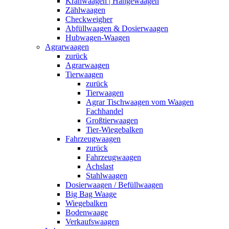
Kranwaagen | Hängewaagen
Zählwaagen
Checkweigher
Abfüllwaagen & Dosierwaagen
Hubwagen-Waagen
Agrarwaagen
zurück
Agrarwaagen
Tierwaagen
zurück
Tierwaagen
Agrar Tischwaagen vom Waagen
Fachhandel
Großtierwaagen
Tier-Wiegebalken
Fahrzeugwaagen
zurück
Fahrzeugwaagen
Achslast
Stahlwaagen
Dosierwaagen / Befüllwaagen
Big Bag Waage
Wiegebalken
Bodenwaage
Verkaufswaagen