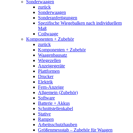
Sonderwaagen
zurück
Sonderwaagen
Sonderanfertigungen
Spezifische Wiegebalken nach individuellem
Maß
Coilwaage
Komponenten + Zubehör
zurück
Komponenten + Zubehör
Waagenbausatz
Wiegezellen
Anzeigegeräte
Plattformen
Drucker
Elektrik
Fern-Anzeige
Allgemein (Zubehör)
Software
Batterie + Akkus
Schnittstellenkabel
Stative
Rampen
Arbeitsschutzhauben
Größenmessstab – Zubehör für Waagen