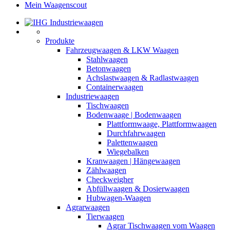
Mein Waagenscout
Produkte
Fahrzeugwaagen & LKW Waagen
Stahlwaagen
Betonwaagen
Achslastwaagen & Radlastwaagen
Containerwaagen
Industriewaagen
Tischwaagen
Bodenwaage | Bodenwaagen
Plattformwaage, Plattformwaagen
Durchfahrwaagen
Palettenwaagen
Wiegebalken
Kranwaagen | Hängewaagen
Zählwaagen
Checkweigher
Abfüllwaagen & Dosierwaagen
Hubwagen-Waagen
Agrarwaagen
Tierwaagen
Agrar Tischwaagen vom Waagen