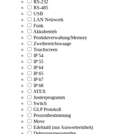
RS-232
RS-485
USB
LAN Netzwerk
Funk
Akkubetrieb
Produktverwaltung/Memory
Zweibereichswaage
Touchscreen
IP 54
IP 55
IP 64
IP 65
IP 67
IP 68
ATEX
Justierprogramm
Switch
GLP Protokoll
Prozentbestimmung
Move
Edelstahl (nur Auswerteeinheit)
Dehnungsmessstreifen