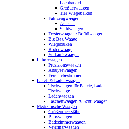
Fachhandel
Großtierwaagen
Tier-Wiegebalken
Fahrzeugwaagen
Achslast
Stahlwaagen
Dosierwaagen / Befüllwaagen
Big Bag Waage
Wiegebalken
Bodenwaage
Verkaufswaagen
Laborwaagen
Präzisionswaagen
Analysewaagen
Feuchtebestimmer
Paket- & Ladenwaagen
Tischwaagen für Pakete, Laden
Tischwaage
Ladenwaagen
Taschenwaagen & Schulwaagen
Medizinische Waagen
Größenmessstäbe
Babywaagen
Badezimmerwaagen
Veterinärwaagen