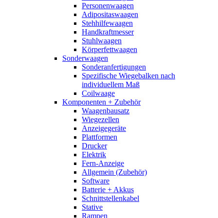
Personenwaagen
Adipositaswaagen
Stehhilfewaagen
Handkraftmesser
Stuhlwaagen
Körperfettwaagen
Sonderwaagen
Sonderanfertigungen
Spezifische Wiegebalken nach
individuellem Maß
Coilwaage
Komponenten + Zubehör
Waagenbausatz
Wiegezellen
Anzeigegeräte
Plattformen
Drucker
Elektrik
Fern-Anzeige
Allgemein (Zubehör)
Software
Batterie + Akkus
Schnittstellenkabel
Stative
Rampen