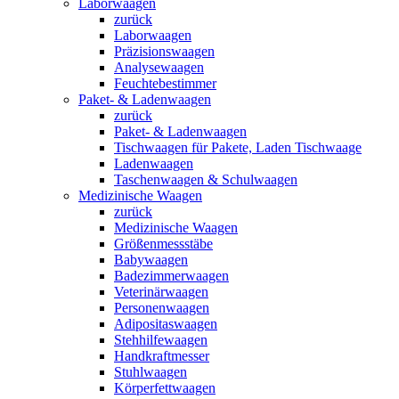
Laborwaagen
zurück
Laborwaagen
Präzisionswaagen
Analysewaagen
Feuchtebestimmer
Paket- & Ladenwaagen
zurück
Paket- & Ladenwaagen
Tischwaagen für Pakete, Laden Tischwaage
Ladenwaagen
Taschenwaagen & Schulwaagen
Medizinische Waagen
zurück
Medizinische Waagen
Größenmessstäbe
Babywaagen
Badezimmerwaagen
Veterinärwaagen
Personenwaagen
Adipositaswaagen
Stehhilfewaagen
Handkraftmesser
Stuhlwaagen
Körperfettwaagen