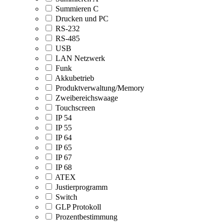
Summieren C
Drucken und PC
RS-232
RS-485
USB
LAN Netzwerk
Funk
Akkubetrieb
Produktverwaltung/Memory
Zweibereichswaage
Touchscreen
IP 54
IP 55
IP 64
IP 65
IP 67
IP 68
ATEX
Justierprogramm
Switch
GLP Protokoll
Prozentbestimmung