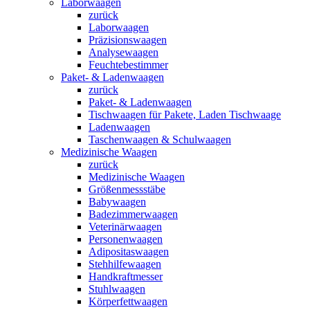
Laborwaagen
zurück
Laborwaagen
Präzisionswaagen
Analysewaagen
Feuchtebestimmer
Paket- & Ladenwaagen
zurück
Paket- & Ladenwaagen
Tischwaagen für Pakete, Laden Tischwaage
Ladenwaagen
Taschenwaagen & Schulwaagen
Medizinische Waagen
zurück
Medizinische Waagen
Größenmessstäbe
Babywaagen
Badezimmerwaagen
Veterinärwaagen
Personenwaagen
Adipositaswaagen
Stehhilfewaagen
Handkraftmesser
Stuhlwaagen
Körperfettwaagen