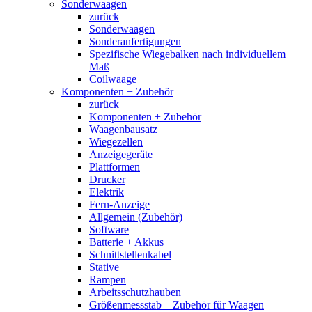
Sonderwaagen
zurück
Sonderwaagen
Sonderanfertigungen
Spezifische Wiegebalken nach individuellem
Maß
Coilwaage
Komponenten + Zubehör
zurück
Komponenten + Zubehör
Waagenbausatz
Wiegezellen
Anzeigegeräte
Plattformen
Drucker
Elektrik
Fern-Anzeige
Allgemein (Zubehör)
Software
Batterie + Akkus
Schnittstellenkabel
Stative
Rampen
Arbeitsschutzhauben
Größenmessstab – Zubehör für Waagen