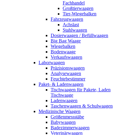
Fachhandel
Großtierwaagen
Tier-Wiegebalken
Fahrzeugwaagen
Achslast
Stahlwaagen
Dosierwaagen / Befüllwaagen
Big Bag Waage
Wiegebalken
Bodenwaage
Verkaufswaagen
Laborwaagen
Präzisionswaagen
Analysewaagen
Feuchtebestimmer
Paket- & Ladenwaagen
Tischwaagen für Pakete, Laden
Tischwaage
Ladenwaagen
Taschenwaagen & Schulwaagen
Medizinische Waagen
Größenmessstäbe
Babywaagen
Badezimmerwaagen
Veterinärwaagen