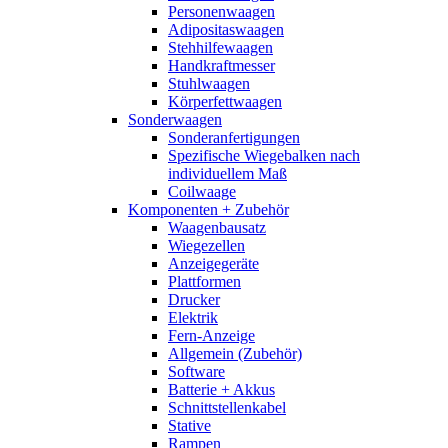
Personenwaagen
Adipositaswaagen
Stehhilfewaagen
Handkraftmesser
Stuhlwaagen
Körperfettwaagen
Sonderwaagen
Sonderanfertigungen
Spezifische Wiegebalken nach
individuellem Maß
Coilwaage
Komponenten + Zubehör
Waagenbausatz
Wiegezellen
Anzeigegeräte
Plattformen
Drucker
Elektrik
Fern-Anzeige
Allgemein (Zubehör)
Software
Batterie + Akkus
Schnittstellenkabel
Stative
Rampen