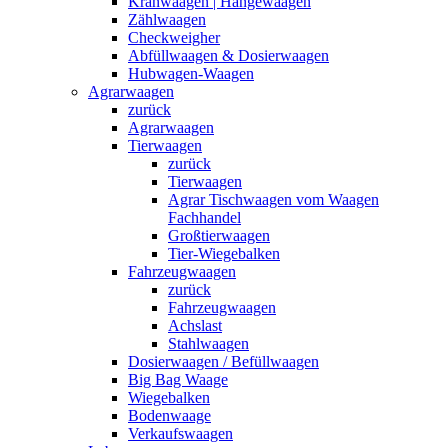
Kranwaagen | Hängewaagen
Zählwaagen
Checkweigher
Abfüllwaagen & Dosierwaagen
Hubwagen-Waagen
Agrarwaagen
zurück
Agrarwaagen
Tierwaagen
zurück
Tierwaagen
Agrar Tischwaagen vom Waagen
Fachhandel
Großtierwaagen
Tier-Wiegebalken
Fahrzeugwaagen
zurück
Fahrzeugwaagen
Achslast
Stahlwaagen
Dosierwaagen / Befüllwaagen
Big Bag Waage
Wiegebalken
Bodenwaage
Verkaufswaagen