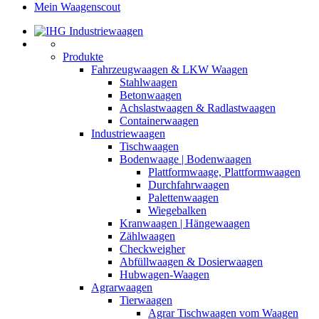
Mein Waagenscout
Produkte
Fahrzeugwaagen & LKW Waagen
Stahlwaagen
Betonwaagen
Achslastwaagen & Radlastwaagen
Containerwaagen
Industriewaagen
Tischwaagen
Bodenwaage | Bodenwaagen
Plattformwaage, Plattformwaagen
Durchfahrwaagen
Palettenwaagen
Wiegebalken
Kranwaagen | Hängewaagen
Zählwaagen
Checkweigher
Abfüllwaagen & Dosierwaagen
Hubwagen-Waagen
Agrarwaagen
Tierwaagen
Agrar Tischwaagen vom Waagen