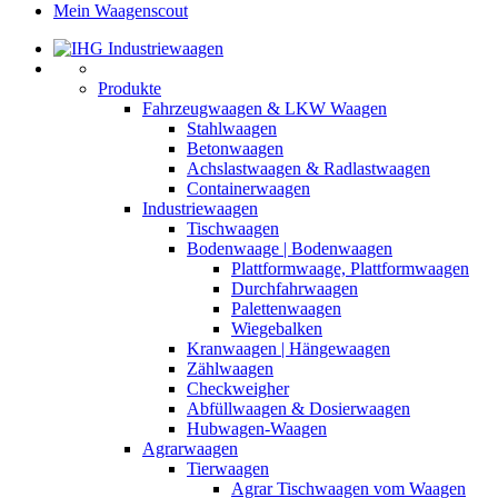
Mein Waagenscout
Produkte
Fahrzeugwaagen & LKW Waagen
Stahlwaagen
Betonwaagen
Achslastwaagen & Radlastwaagen
Containerwaagen
Industriewaagen
Tischwaagen
Bodenwaage | Bodenwaagen
Plattformwaage, Plattformwaagen
Durchfahrwaagen
Palettenwaagen
Wiegebalken
Kranwaagen | Hängewaagen
Zählwaagen
Checkweigher
Abfüllwaagen & Dosierwaagen
Hubwagen-Waagen
Agrarwaagen
Tierwaagen
Agrar Tischwaagen vom Waagen