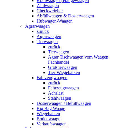
Kranwaagen | Hängewaagen
Zählwaagen
Checkweigher
Abfüllwaagen & Dosierwaagen
Hubwagen-Waagen
Agrarwaagen
zurück
Agrarwaagen
Tierwaagen
zurück
Tierwaagen
Agrar Tischwaagen vom Waagen
Fachhandel
Großtierwaagen
Tier-Wiegebalken
Fahrzeugwaagen
zurück
Fahrzeugwaagen
Achslast
Stahlwaagen
Dosierwaagen / Befüllwaagen
Big Bag Waage
Wiegebalken
Bodenwaage
Verkaufswaagen