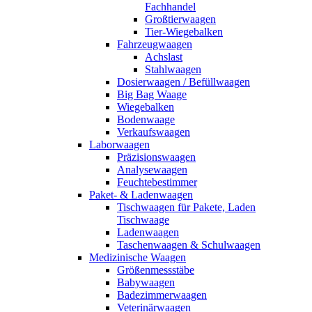
Fachhandel
Großtierwaagen
Tier-Wiegebalken
Fahrzeugwaagen
Achslast
Stahlwaagen
Dosierwaagen / Befüllwaagen
Big Bag Waage
Wiegebalken
Bodenwaage
Verkaufswaagen
Laborwaagen
Präzisionswaagen
Analysewaagen
Feuchtebestimmer
Paket- & Ladenwaagen
Tischwaagen für Pakete, Laden
Tischwaage
Ladenwaagen
Taschenwaagen & Schulwaagen
Medizinische Waagen
Größenmessstäbe
Babywaagen
Badezimmerwaagen
Veterinärwaagen