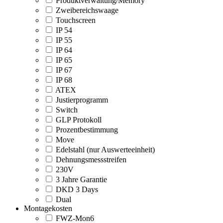
Produktverwaltung/Memory
Zweibereichswaage
Touchscreen
IP 54
IP 55
IP 64
IP 65
IP 67
IP 68
ATEX
Justierprogramm
Switch
GLP Protokoll
Prozentbestimmung
Move
Edelstahl (nur Auswerteeinheit)
Dehnungsmessstreifen
230V
3 Jahre Garantie
DKD 3 Days
Dual
Montagekosten
FWZ-Mon6