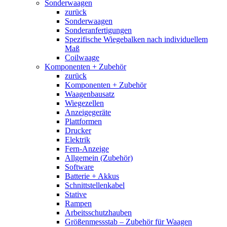
Sonderwaagen
zurück
Sonderwaagen
Sonderanfertigungen
Spezifische Wiegebalken nach individuellem
Maß
Coilwaage
Komponenten + Zubehör
zurück
Komponenten + Zubehör
Waagenbausatz
Wiegezellen
Anzeigegeräte
Plattformen
Drucker
Elektrik
Fern-Anzeige
Allgemein (Zubehör)
Software
Batterie + Akkus
Schnittstellenkabel
Stative
Rampen
Arbeitsschutzhauben
Größenmessstab – Zubehör für Waagen