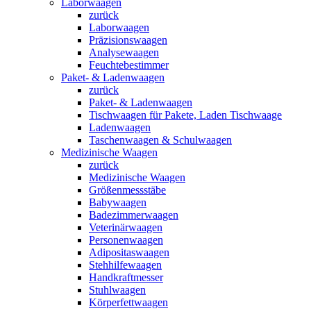
Laborwaagen
zurück
Laborwaagen
Präzisionswaagen
Analysewaagen
Feuchtebestimmer
Paket- & Ladenwaagen
zurück
Paket- & Ladenwaagen
Tischwaagen für Pakete, Laden Tischwaage
Ladenwaagen
Taschenwaagen & Schulwaagen
Medizinische Waagen
zurück
Medizinische Waagen
Größenmessstäbe
Babywaagen
Badezimmerwaagen
Veterinärwaagen
Personenwaagen
Adipositaswaagen
Stehhilfewaagen
Handkraftmesser
Stuhlwaagen
Körperfettwaagen