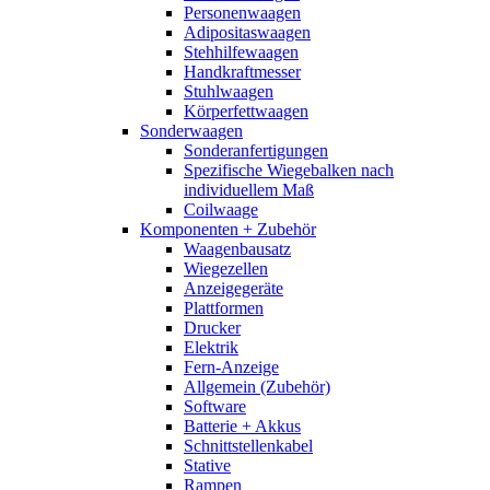
Personenwaagen
Adipositaswaagen
Stehhilfewaagen
Handkraftmesser
Stuhlwaagen
Körperfettwaagen
Sonderwaagen
Sonderanfertigungen
Spezifische Wiegebalken nach
individuellem Maß
Coilwaage
Komponenten + Zubehör
Waagenbausatz
Wiegezellen
Anzeigegeräte
Plattformen
Drucker
Elektrik
Fern-Anzeige
Allgemein (Zubehör)
Software
Batterie + Akkus
Schnittstellenkabel
Stative
Rampen