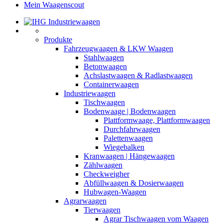
Mein Waagenscout
Produkte
Fahrzeugwaagen & LKW Waagen
Stahlwaagen
Betonwaagen
Achslastwaagen & Radlastwaagen
Containerwaagen
Industriewaagen
Tischwaagen
Bodenwaage | Bodenwaagen
Plattformwaage, Plattformwaagen
Durchfahrwaagen
Palettenwaagen
Wiegebalken
Kranwaagen | Hängewaagen
Zählwaagen
Checkweigher
Abfüllwaagen & Dosierwaagen
Hubwagen-Waagen
Agrarwaagen
Tierwaagen
Agrar Tischwaagen vom Waagen