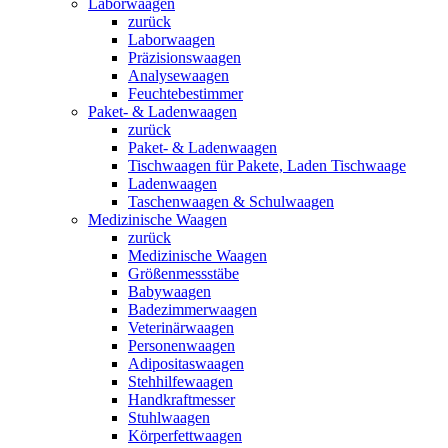
Laborwaagen
zurück
Laborwaagen
Präzisionswaagen
Analysewaagen
Feuchtebestimmer
Paket- & Ladenwaagen
zurück
Paket- & Ladenwaagen
Tischwaagen für Pakete, Laden Tischwaage
Ladenwaagen
Taschenwaagen & Schulwaagen
Medizinische Waagen
zurück
Medizinische Waagen
Größenmessstäbe
Babywaagen
Badezimmerwaagen
Veterinärwaagen
Personenwaagen
Adipositaswaagen
Stehhilfewaagen
Handkraftmesser
Stuhlwaagen
Körperfettwaagen