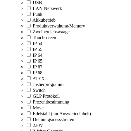
USB
LAN Netzwerk
Funk
Akkubetrieb
Produktverwaltung/Memory
Zweibereichswaage
Touchscreen
IP 54
IP 55
IP 64
IP 65
IP 67
IP 68
ATEX
Justierprogramm
Switch
GLP Protokoll
Prozentbestimmung
Move
Edelstahl (nur Auswerteeinheit)
Dehnungsmessstreifen
230V