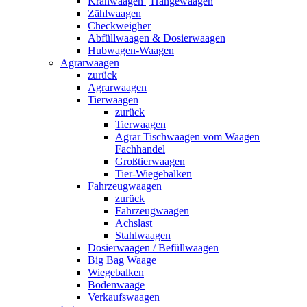
Kranwaagen | Hängewaagen
Zählwaagen
Checkweigher
Abfüllwaagen & Dosierwaagen
Hubwagen-Waagen
Agrarwaagen
zurück
Agrarwaagen
Tierwaagen
zurück
Tierwaagen
Agrar Tischwaagen vom Waagen
Fachhandel
Großtierwaagen
Tier-Wiegebalken
Fahrzeugwaagen
zurück
Fahrzeugwaagen
Achslast
Stahlwaagen
Dosierwaagen / Befüllwaagen
Big Bag Waage
Wiegebalken
Bodenwaage
Verkaufswaagen