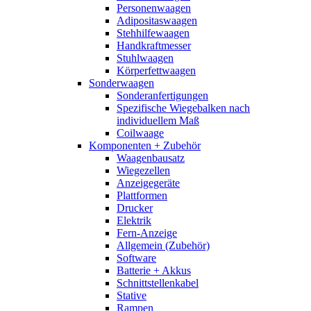
Personenwaagen
Adipositaswaagen
Stehhilfewaagen
Handkraftmesser
Stuhlwaagen
Körperfettwaagen
Sonderwaagen
Sonderanfertigungen
Spezifische Wiegebalken nach
individuellem Maß
Coilwaage
Komponenten + Zubehör
Waagenbausatz
Wiegezellen
Anzeigegeräte
Plattformen
Drucker
Elektrik
Fern-Anzeige
Allgemein (Zubehör)
Software
Batterie + Akkus
Schnittstellenkabel
Stative
Rampen