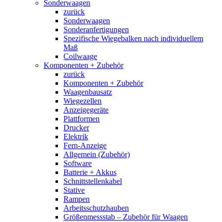
Sonderwaagen
zurück
Sonderwaagen
Sonderanfertigungen
Spezifische Wiegebalken nach individuellem
Maß
Coilwaage
Komponenten + Zubehör
zurück
Komponenten + Zubehör
Waagenbausatz
Wiegezellen
Anzeigegeräte
Plattformen
Drucker
Elektrik
Fern-Anzeige
Allgemein (Zubehör)
Software
Batterie + Akkus
Schnittstellenkabel
Stative
Rampen
Arbeitsschutzhauben
Größenmessstab – Zubehör für Waagen