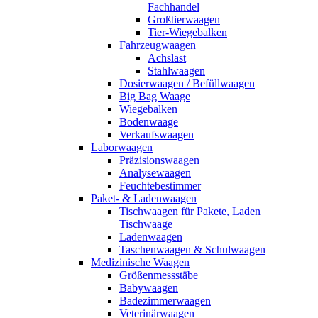
Fachhandel
Großtierwaagen
Tier-Wiegebalken
Fahrzeugwaagen
Achslast
Stahlwaagen
Dosierwaagen / Befüllwaagen
Big Bag Waage
Wiegebalken
Bodenwaage
Verkaufswaagen
Laborwaagen
Präzisionswaagen
Analysewaagen
Feuchtebestimmer
Paket- & Ladenwaagen
Tischwaagen für Pakete, Laden
Tischwaage
Ladenwaagen
Taschenwaagen & Schulwaagen
Medizinische Waagen
Größenmessstäbe
Babywaagen
Badezimmerwaagen
Veterinärwaagen