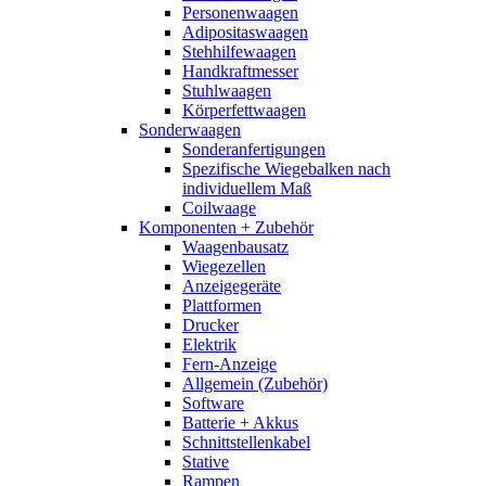
Personenwaagen
Adipositaswaagen
Stehhilfewaagen
Handkraftmesser
Stuhlwaagen
Körperfettwaagen
Sonderwaagen
Sonderanfertigungen
Spezifische Wiegebalken nach
individuellem Maß
Coilwaage
Komponenten + Zubehör
Waagenbausatz
Wiegezellen
Anzeigegeräte
Plattformen
Drucker
Elektrik
Fern-Anzeige
Allgemein (Zubehör)
Software
Batterie + Akkus
Schnittstellenkabel
Stative
Rampen