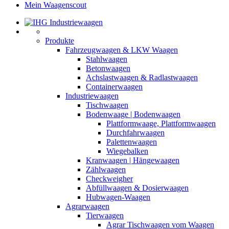
Mein Waagenscout
Produkte
Fahrzeugwaagen & LKW Waagen
Stahlwaagen
Betonwaagen
Achslastwaagen & Radlastwaagen
Containerwaagen
Industriewaagen
Tischwaagen
Bodenwaage | Bodenwaagen
Plattformwaage, Plattformwaagen
Durchfahrwaagen
Palettenwaagen
Wiegebalken
Kranwaagen | Hängewaagen
Zählwaagen
Checkweigher
Abfüllwaagen & Dosierwaagen
Hubwagen-Waagen
Agrarwaagen
Tierwaagen
Agrar Tischwaagen vom Waagen