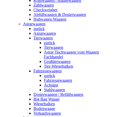
Kranwaagen | Hängewaagen
Zählwaagen
Checkweigher
Abfüllwaagen & Dosierwaagen
Hubwagen-Waagen
Agrarwaagen
zurück
Agrarwaagen
Tierwaagen
zurück
Tierwaagen
Agrar Tischwaagen vom Waagen
Fachhandel
Großtierwaagen
Tier-Wiegebalken
Fahrzeugwaagen
zurück
Fahrzeugwaagen
Achslast
Stahlwaagen
Dosierwaagen / Befüllwaagen
Big Bag Waage
Wiegebalken
Bodenwaage
Verkaufswaagen