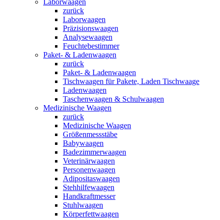
Laborwaagen
zurück
Laborwaagen
Präzisionswaagen
Analysewaagen
Feuchtebestimmer
Paket- & Ladenwaagen
zurück
Paket- & Ladenwaagen
Tischwaagen für Pakete, Laden Tischwaage
Ladenwaagen
Taschenwaagen & Schulwaagen
Medizinische Waagen
zurück
Medizinische Waagen
Größenmessstäbe
Babywaagen
Badezimmerwaagen
Veterinärwaagen
Personenwaagen
Adipositaswaagen
Stehhilfewaagen
Handkraftmesser
Stuhlwaagen
Körperfettwaagen