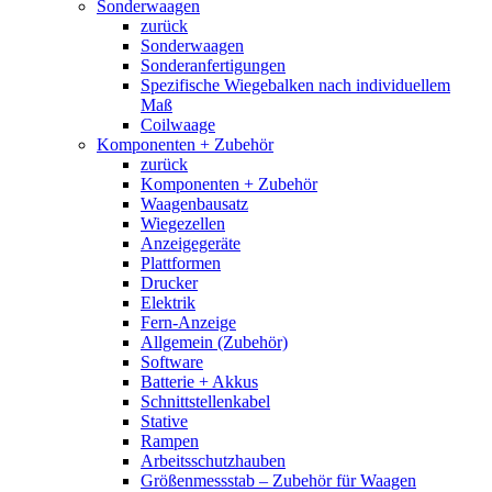
Sonderwaagen
zurück
Sonderwaagen
Sonderanfertigungen
Spezifische Wiegebalken nach individuellem
Maß
Coilwaage
Komponenten + Zubehör
zurück
Komponenten + Zubehör
Waagenbausatz
Wiegezellen
Anzeigegeräte
Plattformen
Drucker
Elektrik
Fern-Anzeige
Allgemein (Zubehör)
Software
Batterie + Akkus
Schnittstellenkabel
Stative
Rampen
Arbeitsschutzhauben
Größenmessstab – Zubehör für Waagen