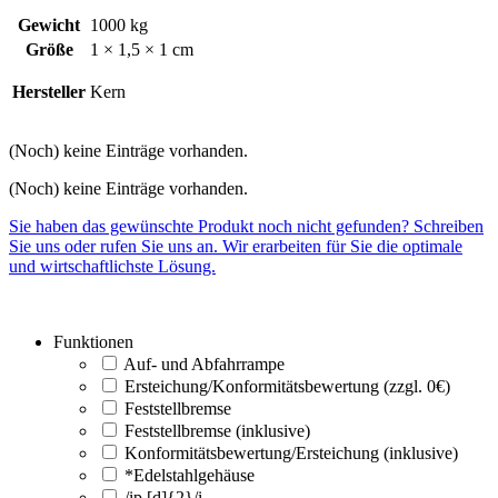
Gewicht
1000 kg
Größe
1 × 1,5 × 1 cm
Hersteller
Kern
(Noch) keine Einträge vorhanden.
(Noch) keine Einträge vorhanden.
Sie haben das gewünschte Produkt noch nicht gefunden? Schreiben
Sie uns oder rufen Sie uns an. Wir erarbeiten für Sie die optimale
und wirtschaftlichste Lösung.
Funktionen
Auf- und Abfahrrampe
Ersteichung/Konformitätsbewertung (zzgl. 0€)
Feststellbremse
Feststellbremse (inklusive)
Konformitätsbewertung/Ersteichung (inklusive)
*Edelstahlgehäuse
/ip [d]{2}/i