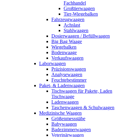
Fachhandel
Großtierwaagen
Tier-Wiegebalken
Fahrzeugwaagen
Achslast
Stahlwaagen
Dosierwaagen / Befüllwaagen
Big Bag Waage
Wiegebalken
Bodenwaage
Verkaufswaagen
Laborwaagen
Präzisionswaagen
Analysewaagen
Feuchtebestimmer
Paket- & Ladenwaagen
Tischwaagen für Pakete, Laden
Tischwaage
Ladenwaagen
Taschenwaagen & Schulwaagen
Medizinische Waagen
Größenmessstäbe
Babywaagen
Badezimmerwaagen
Veterinärwaagen