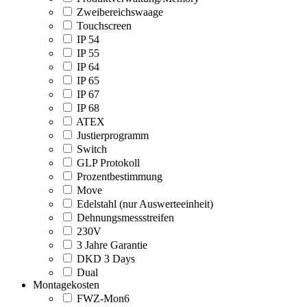
Zweibereichswaage
Touchscreen
IP 54
IP 55
IP 64
IP 65
IP 67
IP 68
ATEX
Justierprogramm
Switch
GLP Protokoll
Prozentbestimmung
Move
Edelstahl (nur Auswerteeinheit)
Dehnungsmessstreifen
230V
3 Jahre Garantie
DKD 3 Days
Dual
Montagekosten
FWZ-Mon6