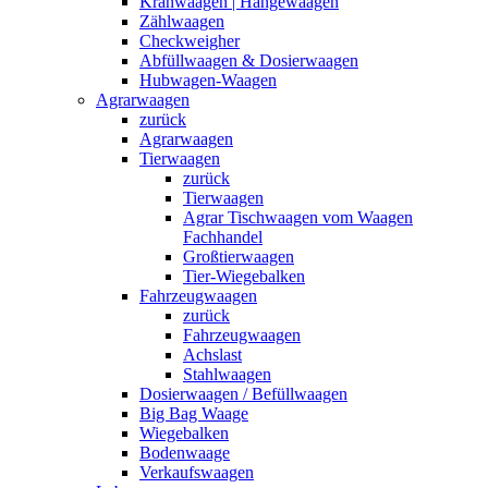
Kranwaagen | Hängewaagen
Zählwaagen
Checkweigher
Abfüllwaagen & Dosierwaagen
Hubwagen-Waagen
Agrarwaagen
zurück
Agrarwaagen
Tierwaagen
zurück
Tierwaagen
Agrar Tischwaagen vom Waagen
Fachhandel
Großtierwaagen
Tier-Wiegebalken
Fahrzeugwaagen
zurück
Fahrzeugwaagen
Achslast
Stahlwaagen
Dosierwaagen / Befüllwaagen
Big Bag Waage
Wiegebalken
Bodenwaage
Verkaufswaagen