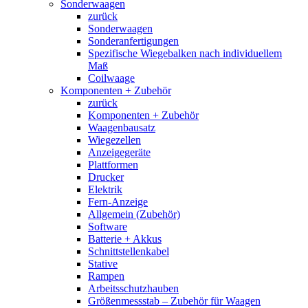
Sonderwaagen
zurück
Sonderwaagen
Sonderanfertigungen
Spezifische Wiegebalken nach individuellem
Maß
Coilwaage
Komponenten + Zubehör
zurück
Komponenten + Zubehör
Waagenbausatz
Wiegezellen
Anzeigegeräte
Plattformen
Drucker
Elektrik
Fern-Anzeige
Allgemein (Zubehör)
Software
Batterie + Akkus
Schnittstellenkabel
Stative
Rampen
Arbeitsschutzhauben
Größenmessstab – Zubehör für Waagen