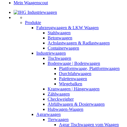
Mein Waagenscout
Produkte
Fahrzeugwaagen & LKW Waagen
Stahlwaagen
Betonwaagen
Achslastwaagen & Radlastwaagen
Containerwaagen
Industriewaagen
Tischwaagen
Bodenwaage | Bodenwaagen
Plattformwaage, Plattformwaagen
Durchfahrwaagen
Palettenwaagen
Wiegebalken
Kranwaagen | Hängewaagen
Zählwaagen
Checkweigher
Abfüllwaagen & Dosierwaagen
Hubwagen-Waagen
Agrarwaagen
Tierwaagen
Agrar Tischwaagen vom Waagen