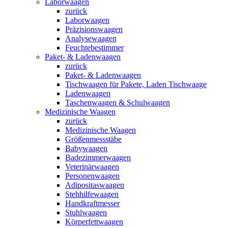
Laborwaagen
zurück
Laborwaagen
Präzisionswaagen
Analysewaagen
Feuchtebestimmer
Paket- & Ladenwaagen
zurück
Paket- & Ladenwaagen
Tischwaagen für Pakete, Laden Tischwaage
Ladenwaagen
Taschenwaagen & Schulwaagen
Medizinische Waagen
zurück
Medizinische Waagen
Größenmessstäbe
Babywaagen
Badezimmerwaagen
Veterinärwaagen
Personenwaagen
Adipositaswaagen
Stehhilfewaagen
Handkraftmesser
Stuhlwaagen
Körperfettwaagen