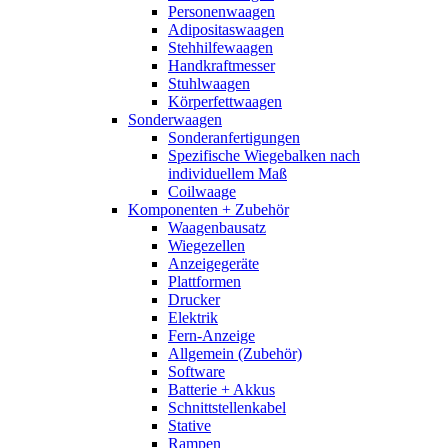
Personenwaagen
Adipositaswaagen
Stehhilfewaagen
Handkraftmesser
Stuhlwaagen
Körperfettwaagen
Sonderwaagen
Sonderanfertigungen
Spezifische Wiegebalken nach
individuellem Maß
Coilwaage
Komponenten + Zubehör
Waagenbausatz
Wiegezellen
Anzeigegeräte
Plattformen
Drucker
Elektrik
Fern-Anzeige
Allgemein (Zubehör)
Software
Batterie + Akkus
Schnittstellenkabel
Stative
Rampen