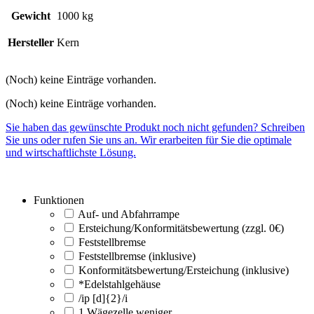
Gewicht
1000 kg
Hersteller
Kern
(Noch) keine Einträge vorhanden.
(Noch) keine Einträge vorhanden.
Sie haben das gewünschte Produkt noch nicht gefunden? Schreiben
Sie uns oder rufen Sie uns an. Wir erarbeiten für Sie die optimale
und wirtschaftlichste Lösung.
Funktionen
Auf- und Abfahrrampe
Ersteichung/Konformitätsbewertung (zzgl. 0€)
Feststellbremse
Feststellbremse (inklusive)
Konformitätsbewertung/Ersteichung (inklusive)
*Edelstahlgehäuse
/ip [d]{2}/i
1 Wägezelle weniger