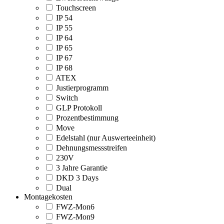
Touchscreen
IP 54
IP 55
IP 64
IP 65
IP 67
IP 68
ATEX
Justierprogramm
Switch
GLP Protokoll
Prozentbestimmung
Move
Edelstahl (nur Auswerteeinheit)
Dehnungsmessstreifen
230V
3 Jahre Garantie
DKD 3 Days
Dual
Montagekosten
FWZ-Mon6
FWZ-Mon9