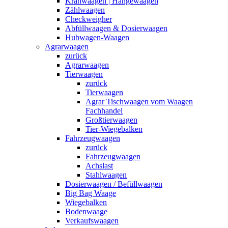
Kranwaagen | Hängewaagen
Zählwaagen
Checkweigher
Abfüllwaagen & Dosierwaagen
Hubwagen-Waagen
Agrarwaagen
zurück
Agrarwaagen
Tierwaagen
zurück
Tierwaagen
Agrar Tischwaagen vom Waagen
Fachhandel
Großtierwaagen
Tier-Wiegebalken
Fahrzeugwaagen
zurück
Fahrzeugwaagen
Achslast
Stahlwaagen
Dosierwaagen / Befüllwaagen
Big Bag Waage
Wiegebalken
Bodenwaage
Verkaufswaagen