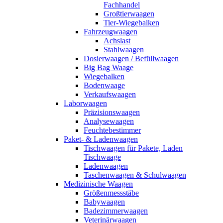
Fachhandel
Großtierwaagen
Tier-Wiegebalken
Fahrzeugwaagen
Achslast
Stahlwaagen
Dosierwaagen / Befüllwaagen
Big Bag Waage
Wiegebalken
Bodenwaage
Verkaufswaagen
Laborwaagen
Präzisionswaagen
Analysewaagen
Feuchtebestimmer
Paket- & Ladenwaagen
Tischwaagen für Pakete, Laden
Tischwaage
Ladenwaagen
Taschenwaagen & Schulwaagen
Medizinische Waagen
Größenmessstäbe
Babywaagen
Badezimmerwaagen
Veterinärwaagen