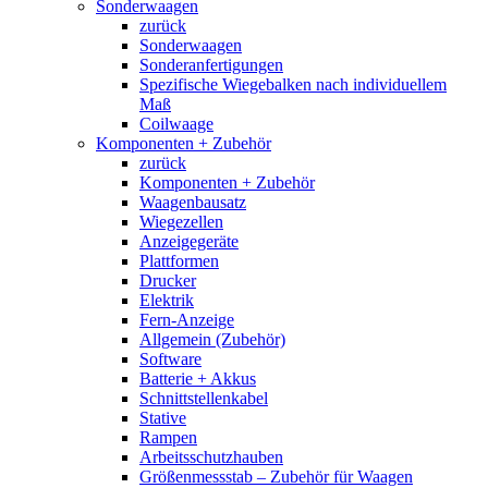
Sonderwaagen
zurück
Sonderwaagen
Sonderanfertigungen
Spezifische Wiegebalken nach individuellem
Maß
Coilwaage
Komponenten + Zubehör
zurück
Komponenten + Zubehör
Waagenbausatz
Wiegezellen
Anzeigegeräte
Plattformen
Drucker
Elektrik
Fern-Anzeige
Allgemein (Zubehör)
Software
Batterie + Akkus
Schnittstellenkabel
Stative
Rampen
Arbeitsschutzhauben
Größenmessstab – Zubehör für Waagen