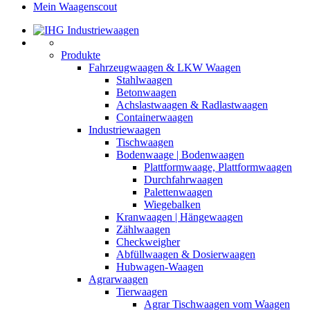
Mein Waagenscout
Produkte
Fahrzeugwaagen & LKW Waagen
Stahlwaagen
Betonwaagen
Achslastwaagen & Radlastwaagen
Containerwaagen
Industriewaagen
Tischwaagen
Bodenwaage | Bodenwaagen
Plattformwaage, Plattformwaagen
Durchfahrwaagen
Palettenwaagen
Wiegebalken
Kranwaagen | Hängewaagen
Zählwaagen
Checkweigher
Abfüllwaagen & Dosierwaagen
Hubwagen-Waagen
Agrarwaagen
Tierwaagen
Agrar Tischwaagen vom Waagen