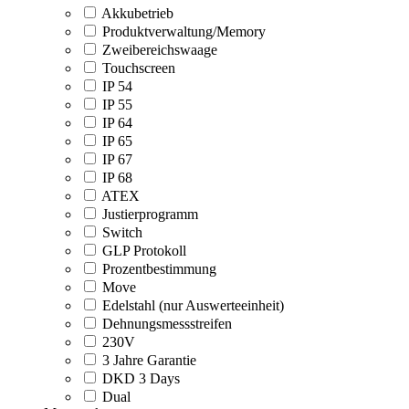
Akkubetrieb
Produktverwaltung/Memory
Zweibereichswaage
Touchscreen
IP 54
IP 55
IP 64
IP 65
IP 67
IP 68
ATEX
Justierprogramm
Switch
GLP Protokoll
Prozentbestimmung
Move
Edelstahl (nur Auswerteeinheit)
Dehnungsmessstreifen
230V
3 Jahre Garantie
DKD 3 Days
Dual