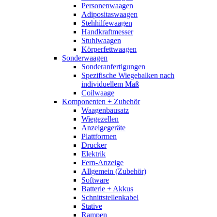
Personenwaagen
Adipositaswaagen
Stehhilfewaagen
Handkraftmesser
Stuhlwaagen
Körperfettwaagen
Sonderwaagen
Sonderanfertigungen
Spezifische Wiegebalken nach
individuellem Maß
Coilwaage
Komponenten + Zubehör
Waagenbausatz
Wiegezellen
Anzeigegeräte
Plattformen
Drucker
Elektrik
Fern-Anzeige
Allgemein (Zubehör)
Software
Batterie + Akkus
Schnittstellenkabel
Stative
Rampen