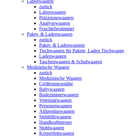
Laborwaagen
zurück
Laborwaagen
Präzisionswaagen
Analysewaagen
Feuchtebestimmer
Paket- & Ladenwaagen
zurück
Paket- & Ladenwaagen
Tischwaagen für Pakete, Laden Tischwaage
Ladenwaagen
Taschenwaagen & Schulwaagen
Medizinische Waagen
zurück
Medizinische Waagen
Größenmessstäbe
Babywaagen
Badezimmerwaagen
Veterinärwaagen
Personenwaagen
Adipositaswaagen
Stehhilfewaagen
Handkraftmesser
Stuhlwaagen
Körperfettwaagen