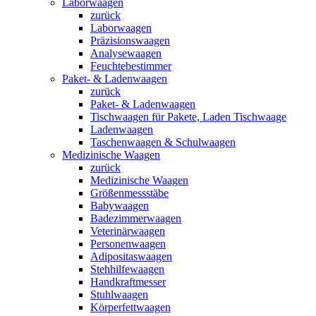
Laborwaagen
zurück
Laborwaagen
Präzisionswaagen
Analysewaagen
Feuchtebestimmer
Paket- & Ladenwaagen
zurück
Paket- & Ladenwaagen
Tischwaagen für Pakete, Laden Tischwaage
Ladenwaagen
Taschenwaagen & Schulwaagen
Medizinische Waagen
zurück
Medizinische Waagen
Größenmessstäbe
Babywaagen
Badezimmerwaagen
Veterinärwaagen
Personenwaagen
Adipositaswaagen
Stehhilfewaagen
Handkraftmesser
Stuhlwaagen
Körperfettwaagen