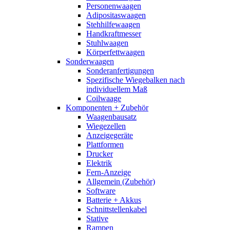
Personenwaagen
Adipositaswaagen
Stehhilfewaagen
Handkraftmesser
Stuhlwaagen
Körperfettwaagen
Sonderwaagen
Sonderanfertigungen
Spezifische Wiegebalken nach
individuellem Maß
Coilwaage
Komponenten + Zubehör
Waagenbausatz
Wiegezellen
Anzeigegeräte
Plattformen
Drucker
Elektrik
Fern-Anzeige
Allgemein (Zubehör)
Software
Batterie + Akkus
Schnittstellenkabel
Stative
Rampen