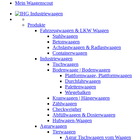
Mein Waagenscout
Produkte
Fahrzeugwaagen & LKW Waagen
Stahlwaagen
Betonwaagen
Achslastwaagen & Radlastwaagen
Containerwaagen
Industriewaagen
Tischwaagen
Bodenwaage | Bodenwaagen
Plattformwaage, Plattformwaagen
Durchfahrwaagen
Palettenwaagen
Wiegebalken
Kranwaagen | Hängewaagen
Zählwaagen
Checkweigher
Abfüllwaagen & Dosierwaagen
Hubwagen-Waagen
Agrarwaagen
Tierwaagen
Agrar Tischwaagen vom Waagen