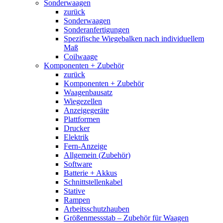
Sonderwaagen
zurück
Sonderwaagen
Sonderanfertigungen
Spezifische Wiegebalken nach individuellem
Maß
Coilwaage
Komponenten + Zubehör
zurück
Komponenten + Zubehör
Waagenbausatz
Wiegezellen
Anzeigegeräte
Plattformen
Drucker
Elektrik
Fern-Anzeige
Allgemein (Zubehör)
Software
Batterie + Akkus
Schnittstellenkabel
Stative
Rampen
Arbeitsschutzhauben
Größenmessstab – Zubehör für Waagen