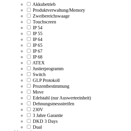
Akkubetrieb
Produktverwaltung/Memory
Zweibereichswaage
Touchscreen
IP 54
IP 55
IP 64
IP 65
IP 67
IP 68
ATEX
Justierprogramm
Switch
GLP Protokoll
Prozentbestimmung
Move
Edelstahl (nur Auswerteeinheit)
Dehnungsmessstreifen
230V
3 Jahre Garantie
DKD 3 Days
Dual