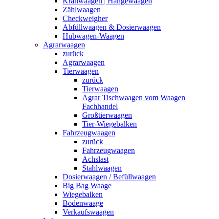
Kranwaagen | Hängewaagen
Zählwaagen
Checkweigher
Abfüllwaagen & Dosierwaagen
Hubwagen-Waagen
Agrarwaagen
zurück
Agrarwaagen
Tierwaagen
zurück
Tierwaagen
Agrar Tischwaagen vom Waagen
Fachhandel
Großtierwaagen
Tier-Wiegebalken
Fahrzeugwaagen
zurück
Fahrzeugwaagen
Achslast
Stahlwaagen
Dosierwaagen / Befüllwaagen
Big Bag Waage
Wiegebalken
Bodenwaage
Verkaufswaagen