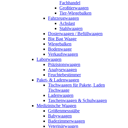
Fachhandel
Großtierwaagen
Tier-Wiegebalken
Fahrzeugwaagen
Achslast
Stahlwaagen
Dosierwaagen / Befüllwaagen
Big Bag Waage
Wiegebalken
Bodenwaage
Verkaufswaagen
Laborwaagen
Präzisionswaagen
Analysewaagen
Feuchtebestimmer
Paket- & Ladenwaagen
Tischwaagen für Pakete, Laden
Tischwaage
Ladenwaagen
Taschenwaagen & Schulwaagen
Medizinische Waagen
Größenmessstäbe
Babywaagen
Badezimmerwaagen
Veterinärwaagen