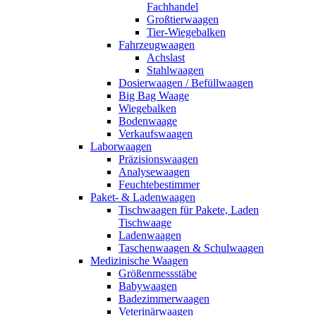
Fachhandel
Großtierwaagen
Tier-Wiegebalken
Fahrzeugwaagen
Achslast
Stahlwaagen
Dosierwaagen / Befüllwaagen
Big Bag Waage
Wiegebalken
Bodenwaage
Verkaufswaagen
Laborwaagen
Präzisionswaagen
Analysewaagen
Feuchtebestimmer
Paket- & Ladenwaagen
Tischwaagen für Pakete, Laden
Tischwaage
Ladenwaagen
Taschenwaagen & Schulwaagen
Medizinische Waagen
Größenmessstäbe
Babywaagen
Badezimmerwaagen
Veterinärwaagen