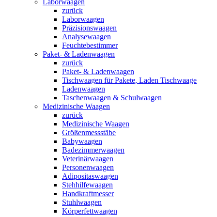
Laborwaagen
zurück
Laborwaagen
Präzisionswaagen
Analysewaagen
Feuchtebestimmer
Paket- & Ladenwaagen
zurück
Paket- & Ladenwaagen
Tischwaagen für Pakete, Laden Tischwaage
Ladenwaagen
Taschenwaagen & Schulwaagen
Medizinische Waagen
zurück
Medizinische Waagen
Größenmessstäbe
Babywaagen
Badezimmerwaagen
Veterinärwaagen
Personenwaagen
Adipositaswaagen
Stehhilfewaagen
Handkraftmesser
Stuhlwaagen
Körperfettwaagen