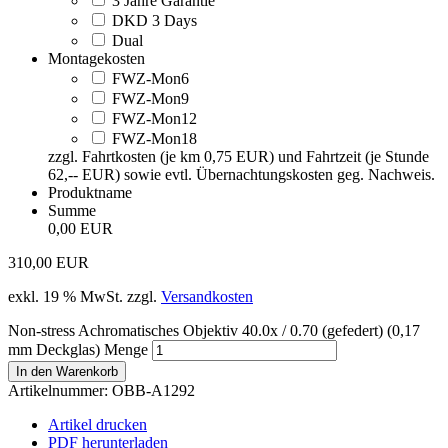
3 Jahre Garantie
DKD 3 Days
Dual
Montagekosten
FWZ-Mon6
FWZ-Mon9
FWZ-Mon12
FWZ-Mon18
zzgl. Fahrtkosten (je km 0,75 EUR) und Fahrtzeit (je Stunde
62,-- EUR) sowie evtl. Übernachtungskosten geg. Nachweis.
Produktname
Summe
0,00 EUR
310,00
EUR
exkl. 19 % MwSt.
zzgl.
Versandkosten
Non-stress Achromatisches Objektiv 40.0x / 0.70 (gefedert) (0,17
mm Deckglas) Menge
In den Warenkorb
Artikelnummer:
OBB-A1292
Artikel drucken
PDF herunterladen