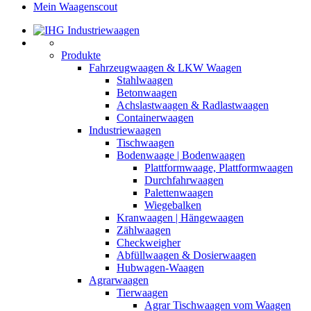
Mein Waagenscout
Produkte
Fahrzeugwaagen & LKW Waagen
Stahlwaagen
Betonwaagen
Achslastwaagen & Radlastwaagen
Containerwaagen
Industriewaagen
Tischwaagen
Bodenwaage | Bodenwaagen
Plattformwaage, Plattformwaagen
Durchfahrwaagen
Palettenwaagen
Wiegebalken
Kranwaagen | Hängewaagen
Zählwaagen
Checkweigher
Abfüllwaagen & Dosierwaagen
Hubwagen-Waagen
Agrarwaagen
Tierwaagen
Agrar Tischwaagen vom Waagen