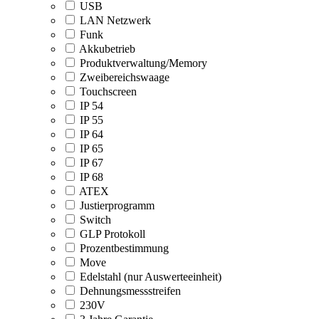
USB
LAN Netzwerk
Funk
Akkubetrieb
Produktverwaltung/Memory
Zweibereichswaage
Touchscreen
IP 54
IP 55
IP 64
IP 65
IP 67
IP 68
ATEX
Justierprogramm
Switch
GLP Protokoll
Prozentbestimmung
Move
Edelstahl (nur Auswerteeinheit)
Dehnungsmessstreifen
230V