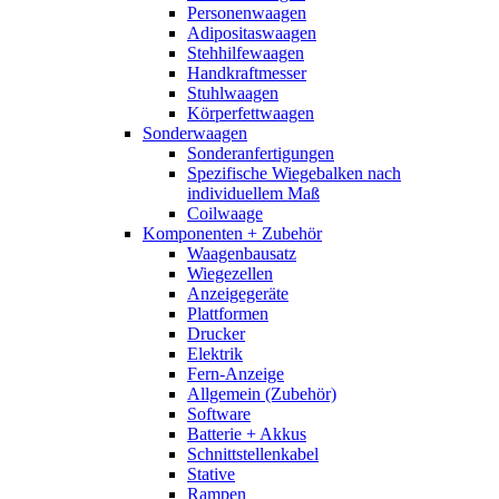
Personenwaagen
Adipositaswaagen
Stehhilfewaagen
Handkraftmesser
Stuhlwaagen
Körperfettwaagen
Sonderwaagen
Sonderanfertigungen
Spezifische Wiegebalken nach
individuellem Maß
Coilwaage
Komponenten + Zubehör
Waagenbausatz
Wiegezellen
Anzeigegeräte
Plattformen
Drucker
Elektrik
Fern-Anzeige
Allgemein (Zubehör)
Software
Batterie + Akkus
Schnittstellenkabel
Stative
Rampen