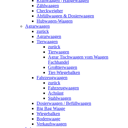
Kranwaagen | Hängewaagen
Zählwaagen
Checkweigher
Abfüllwaagen & Dosierwaagen
Hubwagen-Waagen
Agrarwaagen
zurück
Agrarwaagen
Tierwaagen
zurück
Tierwaagen
Agrar Tischwaagen vom Waagen
Fachhandel
Großtierwaagen
Tier-Wiegebalken
Fahrzeugwaagen
zurück
Fahrzeugwaagen
Achslast
Stahlwaagen
Dosierwaagen / Befüllwaagen
Big Bag Waage
Wiegebalken
Bodenwaage
Verkaufswaagen