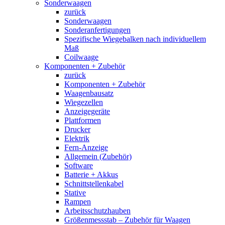
Sonderwaagen
zurück
Sonderwaagen
Sonderanfertigungen
Spezifische Wiegebalken nach individuellem
Maß
Coilwaage
Komponenten + Zubehör
zurück
Komponenten + Zubehör
Waagenbausatz
Wiegezellen
Anzeigegeräte
Plattformen
Drucker
Elektrik
Fern-Anzeige
Allgemein (Zubehör)
Software
Batterie + Akkus
Schnittstellenkabel
Stative
Rampen
Arbeitsschutzhauben
Größenmessstab – Zubehör für Waagen