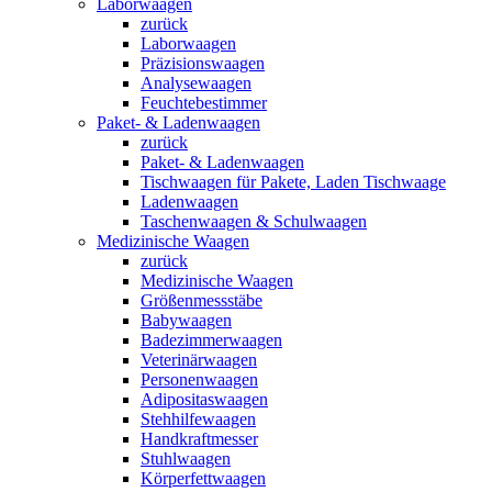
Laborwaagen
zurück
Laborwaagen
Präzisionswaagen
Analysewaagen
Feuchtebestimmer
Paket- & Ladenwaagen
zurück
Paket- & Ladenwaagen
Tischwaagen für Pakete, Laden Tischwaage
Ladenwaagen
Taschenwaagen & Schulwaagen
Medizinische Waagen
zurück
Medizinische Waagen
Größenmessstäbe
Babywaagen
Badezimmerwaagen
Veterinärwaagen
Personenwaagen
Adipositaswaagen
Stehhilfewaagen
Handkraftmesser
Stuhlwaagen
Körperfettwaagen