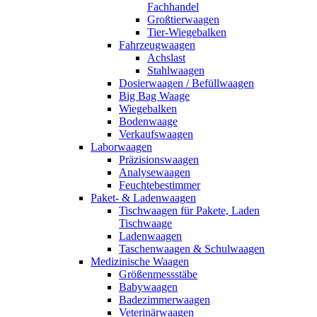
Fachhandel
Großtierwaagen
Tier-Wiegebalken
Fahrzeugwaagen
Achslast
Stahlwaagen
Dosierwaagen / Befüllwaagen
Big Bag Waage
Wiegebalken
Bodenwaage
Verkaufswaagen
Laborwaagen
Präzisionswaagen
Analysewaagen
Feuchtebestimmer
Paket- & Ladenwaagen
Tischwaagen für Pakete, Laden
Tischwaage
Ladenwaagen
Taschenwaagen & Schulwaagen
Medizinische Waagen
Größenmessstäbe
Babywaagen
Badezimmerwaagen
Veterinärwaagen