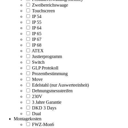
Zweibereichswaage
Touchscreen
IP 54
IP 55
IP 64
IP 65
IP 67
IP 68
ATEX
Justierprogramm
Switch
GLP Protokoll
Prozentbestimmung
Move
Edelstahl (nur Auswerteeinheit)
Dehnungsmessstreifen
230V
3 Jahre Garantie
DKD 3 Days
Dual
Montagekosten
FWZ-Mon6