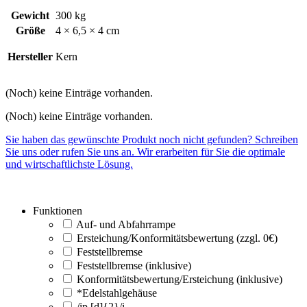
Gewicht
300 kg
Größe
4 × 6,5 × 4 cm
Hersteller
Kern
(Noch) keine Einträge vorhanden.
(Noch) keine Einträge vorhanden.
Sie haben das gewünschte Produkt noch nicht gefunden? Schreiben
Sie uns oder rufen Sie uns an. Wir erarbeiten für Sie die optimale
und wirtschaftlichste Lösung.
Funktionen
Auf- und Abfahrrampe
Ersteichung/Konformitätsbewertung (zzgl. 0€)
Feststellbremse
Feststellbremse (inklusive)
Konformitätsbewertung/Ersteichung (inklusive)
*Edelstahlgehäuse
/ip [d]{2}/i