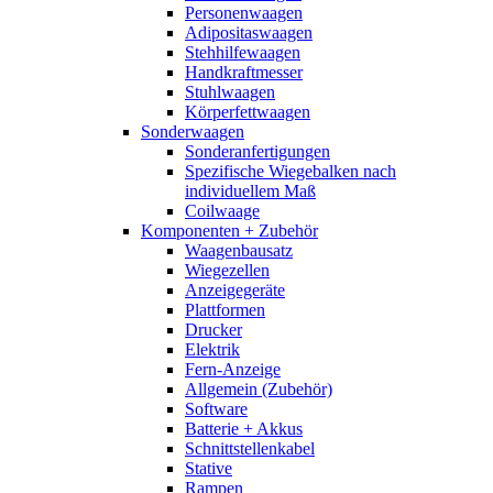
Personenwaagen
Adipositaswaagen
Stehhilfewaagen
Handkraftmesser
Stuhlwaagen
Körperfettwaagen
Sonderwaagen
Sonderanfertigungen
Spezifische Wiegebalken nach
individuellem Maß
Coilwaage
Komponenten + Zubehör
Waagenbausatz
Wiegezellen
Anzeigegeräte
Plattformen
Drucker
Elektrik
Fern-Anzeige
Allgemein (Zubehör)
Software
Batterie + Akkus
Schnittstellenkabel
Stative
Rampen