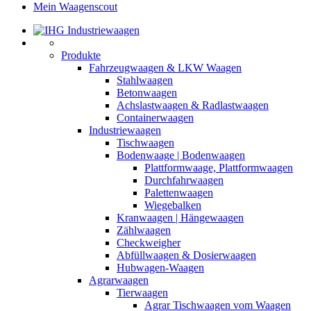
Mein Waagenscout
Produkte
Fahrzeugwaagen & LKW Waagen
Stahlwaagen
Betonwaagen
Achslastwaagen & Radlastwaagen
Containerwaagen
Industriewaagen
Tischwaagen
Bodenwaage | Bodenwaagen
Plattformwaage, Plattformwaagen
Durchfahrwaagen
Palettenwaagen
Wiegebalken
Kranwaagen | Hängewaagen
Zählwaagen
Checkweigher
Abfüllwaagen & Dosierwaagen
Hubwagen-Waagen
Agrarwaagen
Tierwaagen
Agrar Tischwaagen vom Waagen