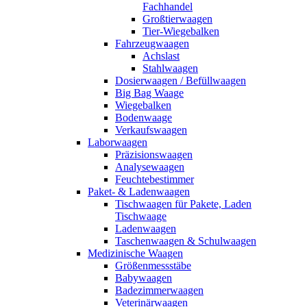
Fachhandel
Großtierwaagen
Tier-Wiegebalken
Fahrzeugwaagen
Achslast
Stahlwaagen
Dosierwaagen / Befüllwaagen
Big Bag Waage
Wiegebalken
Bodenwaage
Verkaufswaagen
Laborwaagen
Präzisionswaagen
Analysewaagen
Feuchtebestimmer
Paket- & Ladenwaagen
Tischwaagen für Pakete, Laden
Tischwaage
Ladenwaagen
Taschenwaagen & Schulwaagen
Medizinische Waagen
Größenmessstäbe
Babywaagen
Badezimmerwaagen
Veterinärwaagen