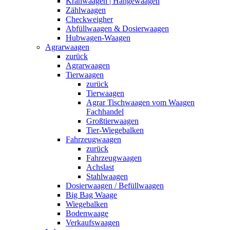
Kranwaagen | Hängewaagen
Zählwaagen
Checkweigher
Abfüllwaagen & Dosierwaagen
Hubwagen-Waagen
Agrarwaagen
zurück
Agrarwaagen
Tierwaagen
zurück
Tierwaagen
Agrar Tischwaagen vom Waagen
Fachhandel
Großtierwaagen
Tier-Wiegebalken
Fahrzeugwaagen
zurück
Fahrzeugwaagen
Achslast
Stahlwaagen
Dosierwaagen / Befüllwaagen
Big Bag Waage
Wiegebalken
Bodenwaage
Verkaufswaagen