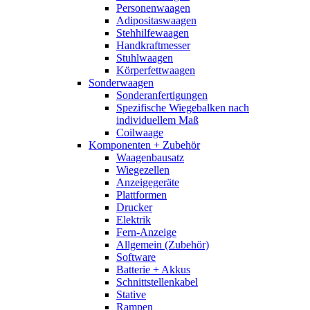
Personenwaagen
Adipositaswaagen
Stehhilfewaagen
Handkraftmesser
Stuhlwaagen
Körperfettwaagen
Sonderwaagen
Sonderanfertigungen
Spezifische Wiegebalken nach
individuellem Maß
Coilwaage
Komponenten + Zubehör
Waagenbausatz
Wiegezellen
Anzeigegeräte
Plattformen
Drucker
Elektrik
Fern-Anzeige
Allgemein (Zubehör)
Software
Batterie + Akkus
Schnittstellenkabel
Stative
Rampen