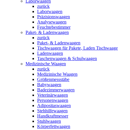
Laborwaagen
zurück
Laborwaagen
Präzisionswaagen
Analysewaagen
Feuchtebestimmer
Paket- & Ladenwaagen
zurück
Paket- & Ladenwaagen
Tischwaagen für Pakete, Laden Tischwaage
Ladenwaagen
Taschenwaagen & Schulwaagen
Medizinische Waagen
zurück
Medizinische Waagen
Größenmessstäbe
Babywaagen
Badezimmerwaagen
Veterinärwaagen
Personenwaagen
Adipositaswaagen
Stehhilfewaagen
Handkraftmesser
Stuhlwaagen
Körperfettwaagen