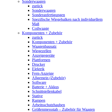
Sonderwaagen
zurück
Sonderwaagen
Sonderanfertigungen
Spezifische Wiegebalken nach individuellem
Maß
Coilwaage
Komponenten + Zubehör
zurück
Komponenten + Zubehör
Waagenbausatz
Wiegezellen
Anzeigegeräte
Plattformen
Drucker
Elektrik
Fern-Anzeige
Allgemein (Zubehör)
Software
Batterie + Akkus
Schnittstellenkabel
Stative
Rampen
Arbeitsschutzhauben
Größenmessstab – Zubehör für Waagen