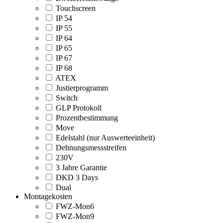
Touchscreen
IP 54
IP 55
IP 64
IP 65
IP 67
IP 68
ATEX
Justierprogramm
Switch
GLP Protokoll
Prozentbestimmung
Move
Edelstahl (nur Auswerteeinheit)
Dehnungsmessstreifen
230V
3 Jahre Garantie
DKD 3 Days
Dual
Montagekosten
FWZ-Mon6
FWZ-Mon9