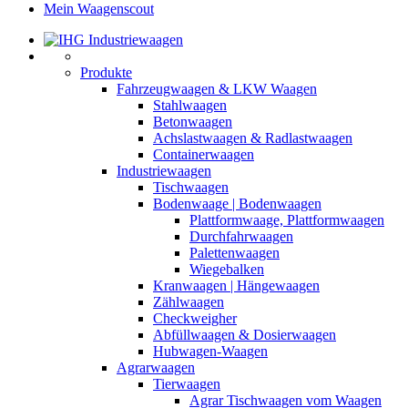
Mein Waagenscout
Produkte
Fahrzeugwaagen & LKW Waagen
Stahlwaagen
Betonwaagen
Achslastwaagen & Radlastwaagen
Containerwaagen
Industriewaagen
Tischwaagen
Bodenwaage | Bodenwaagen
Plattformwaage, Plattformwaagen
Durchfahrwaagen
Palettenwaagen
Wiegebalken
Kranwaagen | Hängewaagen
Zählwaagen
Checkweigher
Abfüllwaagen & Dosierwaagen
Hubwagen-Waagen
Agrarwaagen
Tierwaagen
Agrar Tischwaagen vom Waagen