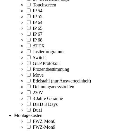
Touchscreen
IP 54
IP 55
IP 64
IP 65
IP 67
IP 68
ATEX
Justierprogramm
Switch
GLP Protokoll
Prozentbestimmung
Move
Edelstahl (nur Auswerteeinheit)
Dehnungsmessstreifen
230V
3 Jahre Garantie
DKD 3 Days
Dual
Montagekosten
FWZ-Mon6
FWZ-Mon9