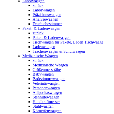
Laborwaagen
zurück
Laborwaagen
Präzisionswaagen
Analysewaagen
Feuchtebestimmer
Paket- & Ladenwaagen
zurück
Paket- & Ladenwaagen
Tischwaagen für Pakete, Laden Tischwaage
Ladenwaagen
Taschenwaagen & Schulwaagen
Medizinische Waagen
zurück
Medizinische Waagen
Größenmessstäbe
Babywaagen
Badezimmerwaagen
Veterinärwaagen
Personenwaagen
Adipositaswaagen
Stehhilfewaagen
Handkraftmesser
Stuhlwaagen
Körperfettwaagen