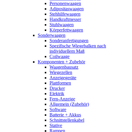
Personenwaagen
Adipositaswaagen
Stehhilfewaagen
Handkraftmesser
Stuhlwaagen
Körperfettwaagen
Sonderwaagen
Sonderanfertigungen
Spezifische Wiegebalken nach
individuellem Maß
Coilwaage
Komponenten + Zubehör
Waagenbausatz
Wiegezellen
Anzeigegeräte
Plattformen
Drucker
Elektrik
Fern-Anzeige
Allgemein (Zubehör)
Software
Batterie + Akkus
Schnittstellenkabel
Stative
Rampen