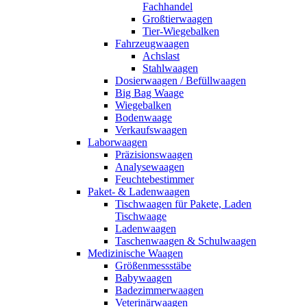
Fachhandel
Großtierwaagen
Tier-Wiegebalken
Fahrzeugwaagen
Achslast
Stahlwaagen
Dosierwaagen / Befüllwaagen
Big Bag Waage
Wiegebalken
Bodenwaage
Verkaufswaagen
Laborwaagen
Präzisionswaagen
Analysewaagen
Feuchtebestimmer
Paket- & Ladenwaagen
Tischwaagen für Pakete, Laden
Tischwaage
Ladenwaagen
Taschenwaagen & Schulwaagen
Medizinische Waagen
Größenmessstäbe
Babywaagen
Badezimmerwaagen
Veterinärwaagen