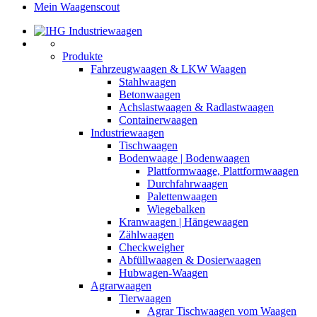
Mein Waagenscout
Produkte
Fahrzeugwaagen & LKW Waagen
Stahlwaagen
Betonwaagen
Achslastwaagen & Radlastwaagen
Containerwaagen
Industriewaagen
Tischwaagen
Bodenwaage | Bodenwaagen
Plattformwaage, Plattformwaagen
Durchfahrwaagen
Palettenwaagen
Wiegebalken
Kranwaagen | Hängewaagen
Zählwaagen
Checkweigher
Abfüllwaagen & Dosierwaagen
Hubwagen-Waagen
Agrarwaagen
Tierwaagen
Agrar Tischwaagen vom Waagen