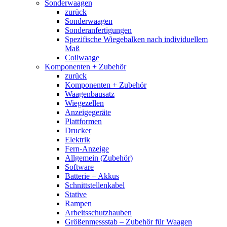
Sonderwaagen
zurück
Sonderwaagen
Sonderanfertigungen
Spezifische Wiegebalken nach individuellem
Maß
Coilwaage
Komponenten + Zubehör
zurück
Komponenten + Zubehör
Waagenbausatz
Wiegezellen
Anzeigegeräte
Plattformen
Drucker
Elektrik
Fern-Anzeige
Allgemein (Zubehör)
Software
Batterie + Akkus
Schnittstellenkabel
Stative
Rampen
Arbeitsschutzhauben
Größenmessstab – Zubehör für Waagen