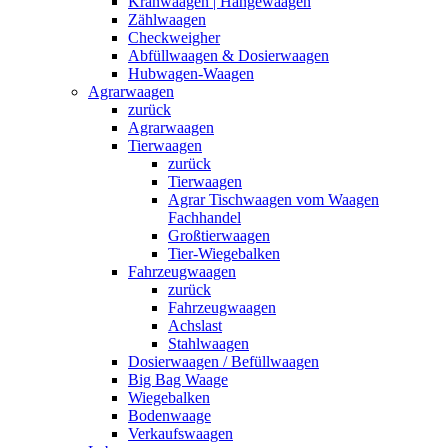
Kranwaagen | Hängewaagen
Zählwaagen
Checkweigher
Abfüllwaagen & Dosierwaagen
Hubwagen-Waagen
Agrarwaagen
zurück
Agrarwaagen
Tierwaagen
zurück
Tierwaagen
Agrar Tischwaagen vom Waagen
Fachhandel
Großtierwaagen
Tier-Wiegebalken
Fahrzeugwaagen
zurück
Fahrzeugwaagen
Achslast
Stahlwaagen
Dosierwaagen / Befüllwaagen
Big Bag Waage
Wiegebalken
Bodenwaage
Verkaufswaagen