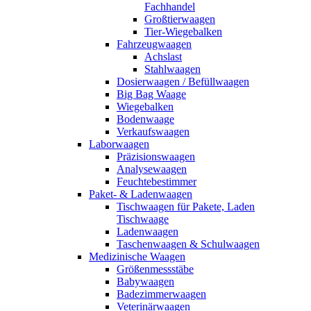
Fachhandel
Großtierwaagen
Tier-Wiegebalken
Fahrzeugwaagen
Achslast
Stahlwaagen
Dosierwaagen / Befüllwaagen
Big Bag Waage
Wiegebalken
Bodenwaage
Verkaufswaagen
Laborwaagen
Präzisionswaagen
Analysewaagen
Feuchtebestimmer
Paket- & Ladenwaagen
Tischwaagen für Pakete, Laden
Tischwaage
Ladenwaagen
Taschenwaagen & Schulwaagen
Medizinische Waagen
Größenmessstäbe
Babywaagen
Badezimmerwaagen
Veterinärwaagen