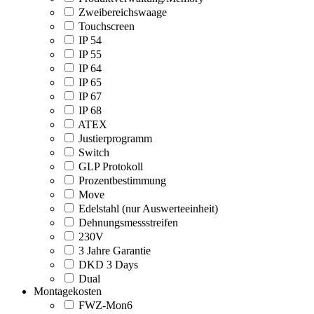
Zweibereichswaage
Touchscreen
IP 54
IP 55
IP 64
IP 65
IP 67
IP 68
ATEX
Justierprogramm
Switch
GLP Protokoll
Prozentbestimmung
Move
Edelstahl (nur Auswerteeinheit)
Dehnungsmessstreifen
230V
3 Jahre Garantie
DKD 3 Days
Dual
Montagekosten
FWZ-Mon6