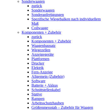
Sonderwaagen
zurück
Sonderwaagen
Sonderanfertigungen
Spezifische Wiegebalken nach individuellem
Maß
Coilwaage
Komponenten + Zubehör
zurück
Komponenten + Zubehör
Waagenbausatz
Wiegezellen
Anzeigegeräte
Plattformen
Drucker
Elektrik
Fern-Anzeige
Allgemein (Zubehör)
Software
Batterie + Akkus
Schnittstellenkabel
Stative
Rampen
Arbeitsschutzhauben
Größenmessstab – Zubehör für Waagen