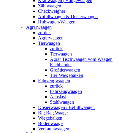
Kranwaagen | Hängewaagen
Zählwaagen
Checkweigher
Abfüllwaagen & Dosierwaagen
Hubwagen-Waagen
Agrarwaagen
zurück
Agrarwaagen
Tierwaagen
zurück
Tierwaagen
Agrar Tischwaagen vom Waagen
Fachhandel
Großtierwaagen
Tier-Wiegebalken
Fahrzeugwaagen
zurück
Fahrzeugwaagen
Achslast
Stahlwaagen
Dosierwaagen / Befüllwaagen
Big Bag Waage
Wiegebalken
Bodenwaage
Verkaufswaagen