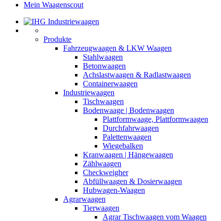
Mein Waagenscout
Produkte
Fahrzeugwaagen & LKW Waagen
Stahlwaagen
Betonwaagen
Achslastwaagen & Radlastwaagen
Containerwaagen
Industriewaagen
Tischwaagen
Bodenwaage | Bodenwaagen
Plattformwaage, Plattformwaagen
Durchfahrwaagen
Palettenwaagen
Wiegebalken
Kranwaagen | Hängewaagen
Zählwaagen
Checkweigher
Abfüllwaagen & Dosierwaagen
Hubwagen-Waagen
Agrarwaagen
Tierwaagen
Agrar Tischwaagen vom Waagen