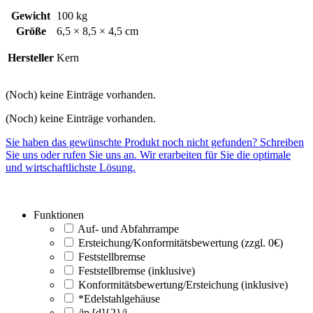
Gewicht
100 kg
Größe
6,5 × 8,5 × 4,5 cm
Hersteller
Kern
(Noch) keine Einträge vorhanden.
(Noch) keine Einträge vorhanden.
Sie haben das gewünschte Produkt noch nicht gefunden? Schreiben
Sie uns oder rufen Sie uns an. Wir erarbeiten für Sie die optimale
und wirtschaftlichste Lösung.
Funktionen
Auf- und Abfahrrampe
Ersteichung/Konformitätsbewertung (zzgl. 0€)
Feststellbremse
Feststellbremse (inklusive)
Konformitätsbewertung/Ersteichung (inklusive)
*Edelstahlgehäuse
/ip [d]{2}/i