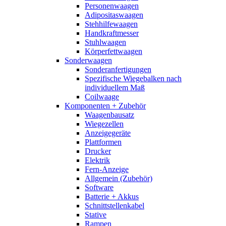
Personenwaagen
Adipositaswaagen
Stehhilfewaagen
Handkraftmesser
Stuhlwaagen
Körperfettwaagen
Sonderwaagen
Sonderanfertigungen
Spezifische Wiegebalken nach
individuellem Maß
Coilwaage
Komponenten + Zubehör
Waagenbausatz
Wiegezellen
Anzeigegeräte
Plattformen
Drucker
Elektrik
Fern-Anzeige
Allgemein (Zubehör)
Software
Batterie + Akkus
Schnittstellenkabel
Stative
Rampen