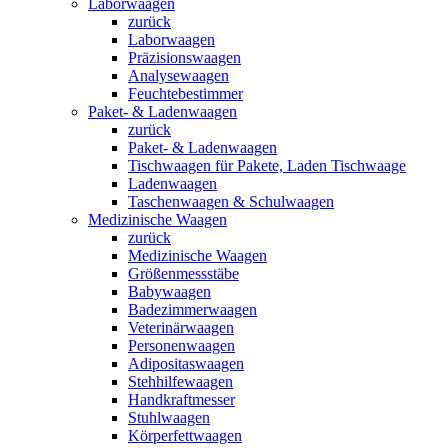
Laborwaagen
zurück
Laborwaagen
Präzisionswaagen
Analysewaagen
Feuchtebestimmer
Paket- & Ladenwaagen
zurück
Paket- & Ladenwaagen
Tischwaagen für Pakete, Laden Tischwaage
Ladenwaagen
Taschenwaagen & Schulwaagen
Medizinische Waagen
zurück
Medizinische Waagen
Größenmessstäbe
Babywaagen
Badezimmerwaagen
Veterinärwaagen
Personenwaagen
Adipositaswaagen
Stehhilfewaagen
Handkraftmesser
Stuhlwaagen
Körperfettwaagen