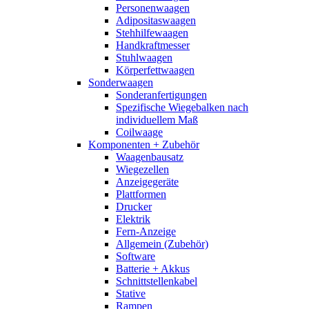
Personenwaagen
Adipositaswaagen
Stehhilfewaagen
Handkraftmesser
Stuhlwaagen
Körperfettwaagen
Sonderwaagen
Sonderanfertigungen
Spezifische Wiegebalken nach
individuellem Maß
Coilwaage
Komponenten + Zubehör
Waagenbausatz
Wiegezellen
Anzeigegeräte
Plattformen
Drucker
Elektrik
Fern-Anzeige
Allgemein (Zubehör)
Software
Batterie + Akkus
Schnittstellenkabel
Stative
Rampen