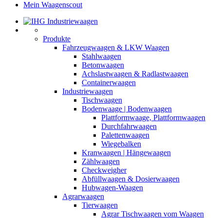
Mein Waagenscout
Produkte
Fahrzeugwaagen & LKW Waagen
Stahlwaagen
Betonwaagen
Achslastwaagen & Radlastwaagen
Containerwaagen
Industriewaagen
Tischwaagen
Bodenwaage | Bodenwaagen
Plattformwaage, Plattformwaagen
Durchfahrwaagen
Palettenwaagen
Wiegebalken
Kranwaagen | Hängewaagen
Zählwaagen
Checkweigher
Abfüllwaagen & Dosierwaagen
Hubwagen-Waagen
Agrarwaagen
Tierwaagen
Agrar Tischwaagen vom Waagen