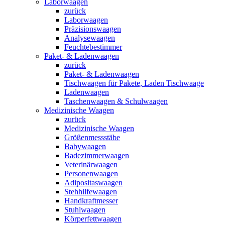
Laborwaagen
zurück
Laborwaagen
Präzisionswaagen
Analysewaagen
Feuchtebestimmer
Paket- & Ladenwaagen
zurück
Paket- & Ladenwaagen
Tischwaagen für Pakete, Laden Tischwaage
Ladenwaagen
Taschenwaagen & Schulwaagen
Medizinische Waagen
zurück
Medizinische Waagen
Größenmessstäbe
Babywaagen
Badezimmerwaagen
Veterinärwaagen
Personenwaagen
Adipositaswaagen
Stehhilfewaagen
Handkraftmesser
Stuhlwaagen
Körperfettwaagen