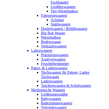
Fachhandel
Großtierwaagen
Tier-Wiegebalken
Fahrzeugwaagen
Achslast
Stahlwaagen
Dosierwaagen / Befüllwaagen
Big Bag Waage
Wiegebalken
Bodenwaage
Verkaufswaagen
Laborwaagen
Präzisionswaagen
Analysewaagen
Feuchtebestimmer
Paket- & Ladenwaagen
Tischwaagen für Pakete, Laden
Tischwaage
Ladenwaagen
Taschenwaagen & Schulwaagen
Medizinische Waagen
Größenmessstäbe
Babywaagen
Badezimmerwaagen
Veterinärwaagen