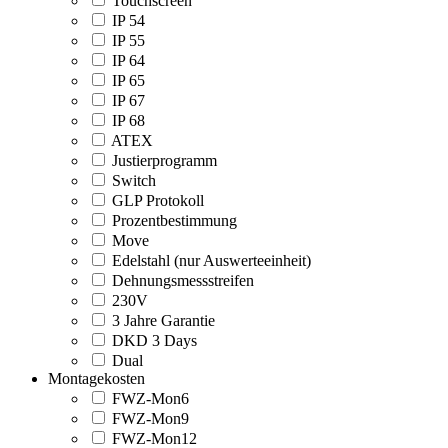
Touchscreen
IP 54
IP 55
IP 64
IP 65
IP 67
IP 68
ATEX
Justierprogramm
Switch
GLP Protokoll
Prozentbestimmung
Move
Edelstahl (nur Auswerteeinheit)
Dehnungsmessstreifen
230V
3 Jahre Garantie
DKD 3 Days
Dual
Montagekosten
FWZ-Mon6
FWZ-Mon9
FWZ-Mon12