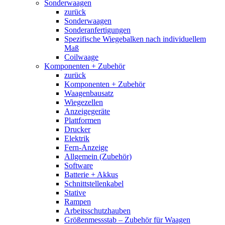
Sonderwaagen
zurück
Sonderwaagen
Sonderanfertigungen
Spezifische Wiegebalken nach individuellem
Maß
Coilwaage
Komponenten + Zubehör
zurück
Komponenten + Zubehör
Waagenbausatz
Wiegezellen
Anzeigegeräte
Plattformen
Drucker
Elektrik
Fern-Anzeige
Allgemein (Zubehör)
Software
Batterie + Akkus
Schnittstellenkabel
Stative
Rampen
Arbeitsschutzhauben
Größenmessstab – Zubehör für Waagen