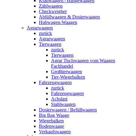
Kranwaagen | Hängewaagen
Zählwaagen
Checkweigher
Abfüllwaagen & Dosierwaagen
Hubwagen-Waagen
Agrarwaagen
zurück
Agrarwaagen
Tierwaagen
zurück
Tierwaagen
Agrar Tischwaagen vom Waagen
Fachhandel
Großtierwaagen
Tier-Wiegebalken
Fahrzeugwaagen
zurück
Fahrzeugwaagen
Achslast
Stahlwaagen
Dosierwaagen / Befüllwaagen
Big Bag Waage
Wiegebalken
Bodenwaage
Verkaufswaagen