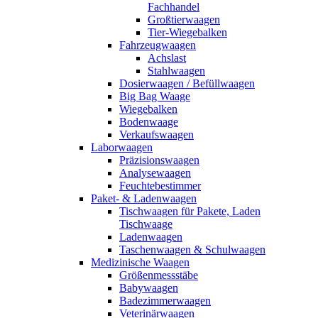
Fachhandel
Großtierwaagen
Tier-Wiegebalken
Fahrzeugwaagen
Achslast
Stahlwaagen
Dosierwaagen / Befüllwaagen
Big Bag Waage
Wiegebalken
Bodenwaage
Verkaufswaagen
Laborwaagen
Präzisionswaagen
Analysewaagen
Feuchtebestimmer
Paket- & Ladenwaagen
Tischwaagen für Pakete, Laden
Tischwaage
Ladenwaagen
Taschenwaagen & Schulwaagen
Medizinische Waagen
Größenmessstäbe
Babywaagen
Badezimmerwaagen
Veterinärwaagen