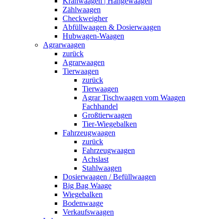
Kranwaagen | Hängewaagen
Zählwaagen
Checkweigher
Abfüllwaagen & Dosierwaagen
Hubwagen-Waagen
Agrarwaagen
zurück
Agrarwaagen
Tierwaagen
zurück
Tierwaagen
Agrar Tischwaagen vom Waagen
Fachhandel
Großtierwaagen
Tier-Wiegebalken
Fahrzeugwaagen
zurück
Fahrzeugwaagen
Achslast
Stahlwaagen
Dosierwaagen / Befüllwaagen
Big Bag Waage
Wiegebalken
Bodenwaage
Verkaufswaagen