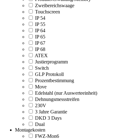
Zweibereichswaage
Touchscreen
IP 54
IP 55
IP 64
IP 65
IP 67
IP 68
ATEX
Justierprogramm
Switch
GLP Protokoll
Prozentbestimmung
Move
Edelstahl (nur Auswerteeinheit)
Dehnungsmessstreifen
230V
3 Jahre Garantie
DKD 3 Days
Dual
Montagekosten
FWZ-Mon6