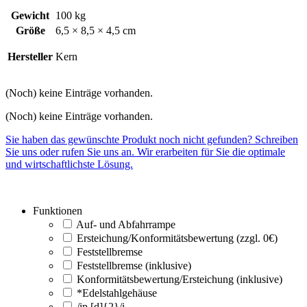
Gewicht
100 kg
Größe
6,5 × 8,5 × 4,5 cm
Hersteller
Kern
(Noch) keine Einträge vorhanden.
(Noch) keine Einträge vorhanden.
Sie haben das gewünschte Produkt noch nicht gefunden? Schreiben
Sie uns oder rufen Sie uns an. Wir erarbeiten für Sie die optimale
und wirtschaftlichste Lösung.
Funktionen
Auf- und Abfahrrampe
Ersteichung/Konformitätsbewertung (zzgl. 0€)
Feststellbremse
Feststellbremse (inklusive)
Konformitätsbewertung/Ersteichung (inklusive)
*Edelstahlgehäuse
/ip [d]{2}/i