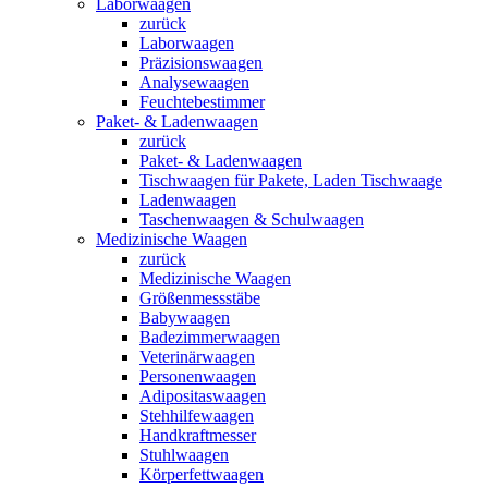
Laborwaagen
zurück
Laborwaagen
Präzisionswaagen
Analysewaagen
Feuchtebestimmer
Paket- & Ladenwaagen
zurück
Paket- & Ladenwaagen
Tischwaagen für Pakete, Laden Tischwaage
Ladenwaagen
Taschenwaagen & Schulwaagen
Medizinische Waagen
zurück
Medizinische Waagen
Größenmessstäbe
Babywaagen
Badezimmerwaagen
Veterinärwaagen
Personenwaagen
Adipositaswaagen
Stehhilfewaagen
Handkraftmesser
Stuhlwaagen
Körperfettwaagen