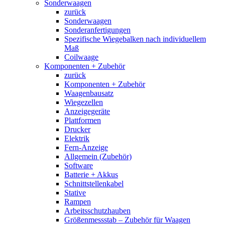
Sonderwaagen
zurück
Sonderwaagen
Sonderanfertigungen
Spezifische Wiegebalken nach individuellem
Maß
Coilwaage
Komponenten + Zubehör
zurück
Komponenten + Zubehör
Waagenbausatz
Wiegezellen
Anzeigegeräte
Plattformen
Drucker
Elektrik
Fern-Anzeige
Allgemein (Zubehör)
Software
Batterie + Akkus
Schnittstellenkabel
Stative
Rampen
Arbeitsschutzhauben
Größenmessstab – Zubehör für Waagen