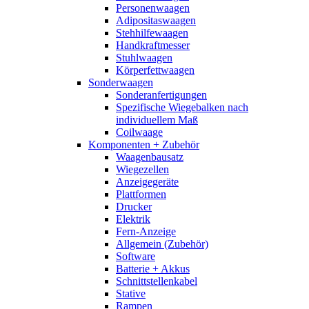
Personenwaagen
Adipositaswaagen
Stehhilfewaagen
Handkraftmesser
Stuhlwaagen
Körperfettwaagen
Sonderwaagen
Sonderanfertigungen
Spezifische Wiegebalken nach
individuellem Maß
Coilwaage
Komponenten + Zubehör
Waagenbausatz
Wiegezellen
Anzeigegeräte
Plattformen
Drucker
Elektrik
Fern-Anzeige
Allgemein (Zubehör)
Software
Batterie + Akkus
Schnittstellenkabel
Stative
Rampen