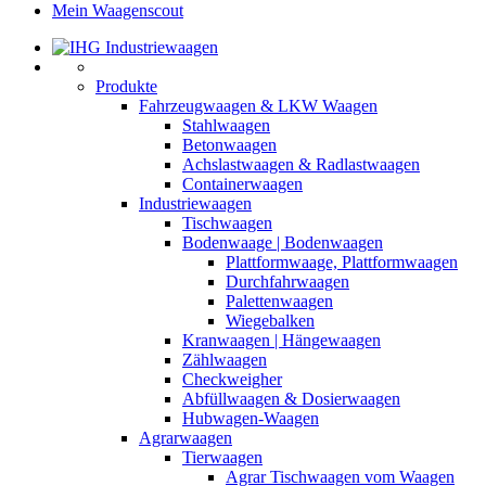
Mein Waagenscout
Produkte
Fahrzeugwaagen & LKW Waagen
Stahlwaagen
Betonwaagen
Achslastwaagen & Radlastwaagen
Containerwaagen
Industriewaagen
Tischwaagen
Bodenwaage | Bodenwaagen
Plattformwaage, Plattformwaagen
Durchfahrwaagen
Palettenwaagen
Wiegebalken
Kranwaagen | Hängewaagen
Zählwaagen
Checkweigher
Abfüllwaagen & Dosierwaagen
Hubwagen-Waagen
Agrarwaagen
Tierwaagen
Agrar Tischwaagen vom Waagen