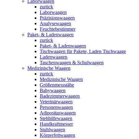
Laborwaagen
zurück
Laborwaagen
Präzisionswaagen
Analysewaagen
Feuchtebestimmer
Paket- & Ladenwaagen
zurück
Paket- & Ladenwaagen
Tischwaagen für Pakete, Laden Tischwaage
Ladenwaagen
Taschenwaagen & Schulwaagen
Medizinische Waagen
zurück
Medizinische Waagen
Größenmessstäbe
Babywaagen
Badezimmerwaagen
Veterinärwaagen
Personenwaagen
Adipositaswaagen
Stehhilfewaagen
Handkraftmesser
Stuhlwaagen
Körperfettwaagen