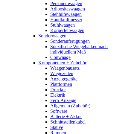
Personenwaagen
Adipositaswaagen
Stehhilfewaagen
Handkraftmesser
Stuhlwaagen
Körperfettwaagen
Sonderwaagen
Sonderanfertigungen
Spezifische Wiegebalken nach
individuellem Maß
Coilwaage
Komponenten + Zubehör
Waagenbausatz
Wiegezellen
Anzeigegeräte
Plattformen
Drucker
Elektrik
Fern-Anzeige
Allgemein (Zubehör)
Software
Batterie + Akkus
Schnittstellenkabel
Stative
Rampen