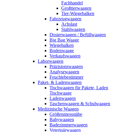
Fachhandel
Großtierwaagen
Tier-Wiegebalken
Fahrzeugwaagen
Achslast
Stahlwaagen
Dosierwaagen / Befüllwaagen
Big Bag Waage
Wiegebalken
Bodenwaage
Verkaufswaagen
Laborwaagen
Präzisionswaagen
Analysewaagen
Feuchtebestimmer
Paket- & Ladenwaagen
Tischwaagen für Pakete, Laden
Tischwaage
Ladenwaagen
Taschenwaagen & Schulwaagen
Medizinische Waagen
Größenmessstäbe
Babywaagen
Badezimmerwaagen
Veterinärwaagen