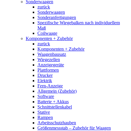
Sonderwaagen
zurück
Sonderwaagen
Sonderanfertigungen
Spezifische Wiegebalken nach individuellem
Maß
Coilwaage
Komponenten + Zubehör
zurück
Komponenten + Zubehör
Waagenbausatz
Wiegezellen
Anzeigegeräte
Plattformen
Drucker
Elektrik
Fern-Anzeige
Allgemein (Zubehör)
Software
Batterie + Akkus
Schnittstellenkabel
Stative
Rampen
Arbeitsschutzhauben
Größenmessstab – Zubehör für Waagen