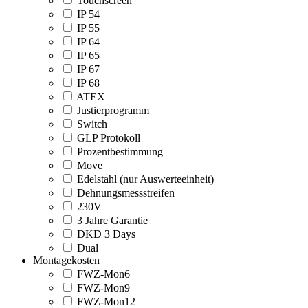
Touchscreen
IP 54
IP 55
IP 64
IP 65
IP 67
IP 68
ATEX
Justierprogramm
Switch
GLP Protokoll
Prozentbestimmung
Move
Edelstahl (nur Auswerteeinheit)
Dehnungsmessstreifen
230V
3 Jahre Garantie
DKD 3 Days
Dual
Montagekosten
FWZ-Mon6
FWZ-Mon9
FWZ-Mon12