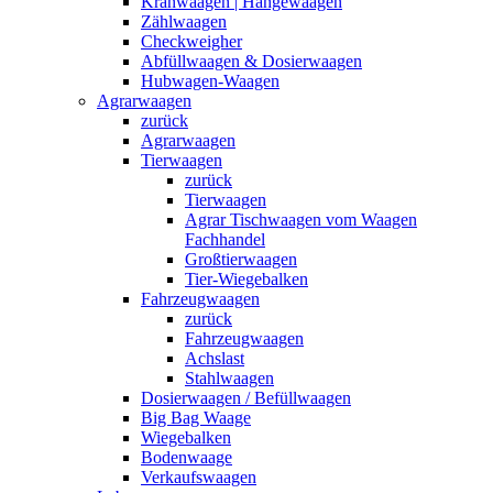
Kranwaagen | Hängewaagen
Zählwaagen
Checkweigher
Abfüllwaagen & Dosierwaagen
Hubwagen-Waagen
Agrarwaagen
zurück
Agrarwaagen
Tierwaagen
zurück
Tierwaagen
Agrar Tischwaagen vom Waagen
Fachhandel
Großtierwaagen
Tier-Wiegebalken
Fahrzeugwaagen
zurück
Fahrzeugwaagen
Achslast
Stahlwaagen
Dosierwaagen / Befüllwaagen
Big Bag Waage
Wiegebalken
Bodenwaage
Verkaufswaagen