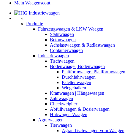
Mein Waagenscout
Produkte
Fahrzeugwaagen & LKW Waagen
Stahlwaagen
Betonwaagen
Achslastwaagen & Radlastwaagen
Containerwaagen
Industriewaagen
Tischwaagen
Bodenwaage | Bodenwaagen
Plattformwaage, Plattformwaagen
Durchfahrwaagen
Palettenwaagen
Wiegebalken
Kranwaagen | Hängewaagen
Zählwaagen
Checkweigher
Abfüllwaagen & Dosierwaagen
Hubwagen-Waagen
Agrarwaagen
Tierwaagen
Agrar Tischwaagen vom Waagen