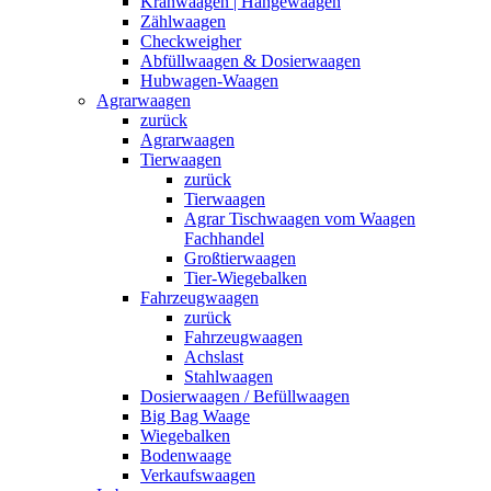
Kranwaagen | Hängewaagen
Zählwaagen
Checkweigher
Abfüllwaagen & Dosierwaagen
Hubwagen-Waagen
Agrarwaagen
zurück
Agrarwaagen
Tierwaagen
zurück
Tierwaagen
Agrar Tischwaagen vom Waagen
Fachhandel
Großtierwaagen
Tier-Wiegebalken
Fahrzeugwaagen
zurück
Fahrzeugwaagen
Achslast
Stahlwaagen
Dosierwaagen / Befüllwaagen
Big Bag Waage
Wiegebalken
Bodenwaage
Verkaufswaagen