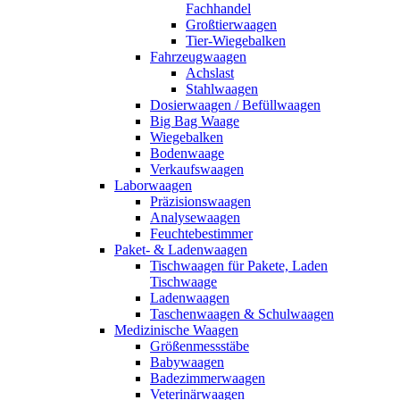
Fachhandel
Großtierwaagen
Tier-Wiegebalken
Fahrzeugwaagen
Achslast
Stahlwaagen
Dosierwaagen / Befüllwaagen
Big Bag Waage
Wiegebalken
Bodenwaage
Verkaufswaagen
Laborwaagen
Präzisionswaagen
Analysewaagen
Feuchtebestimmer
Paket- & Ladenwaagen
Tischwaagen für Pakete, Laden
Tischwaage
Ladenwaagen
Taschenwaagen & Schulwaagen
Medizinische Waagen
Größenmessstäbe
Babywaagen
Badezimmerwaagen
Veterinärwaagen