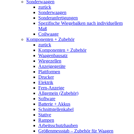
Sonderwaagen
zurück
Sonderwaagen
Sonderanfertigungen
Spezifische Wiegebalken nach individuellem
Maß
Coilwaage
Komponenten + Zubehör
zurück
Komponenten + Zubehör
Waagenbausatz
Wiegezellen
Anzeigegeräte
Plattformen
Drucker
Elektrik
Fern-Anzeige
Allgemein (Zubehör)
Software
Batterie + Akkus
Schnittstellenkabel
Stative
Rampen
Arbeitsschutzhauben
Größenmessstab – Zubehör für Waagen