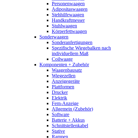
Personenwaagen
Adipositaswaagen
Stehhilfewaagen
Handkraftmesser
Stuhlwaagen
Körperfettwaagen
Sonderwaagen
Sonderanfertigungen
Spezifische Wiegebalken nach
individuellem Maß
Coilwaage
Komponenten + Zubehör
Waagenbausatz
Wiegezellen
Anzeigegeräte
Plattformen
Drucker
Elektrik
Fern-Anzeige
Allgemein (Zubehör)
Software
Batterie + Akkus
Schnittstellenkabel
Stative
Rampen