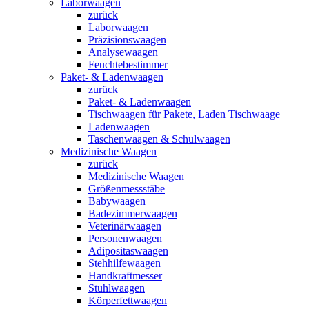
Laborwaagen
zurück
Laborwaagen
Präzisionswaagen
Analysewaagen
Feuchtebestimmer
Paket- & Ladenwaagen
zurück
Paket- & Ladenwaagen
Tischwaagen für Pakete, Laden Tischwaage
Ladenwaagen
Taschenwaagen & Schulwaagen
Medizinische Waagen
zurück
Medizinische Waagen
Größenmessstäbe
Babywaagen
Badezimmerwaagen
Veterinärwaagen
Personenwaagen
Adipositaswaagen
Stehhilfewaagen
Handkraftmesser
Stuhlwaagen
Körperfettwaagen