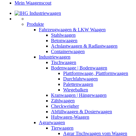
Mein Waagenscout
Produkte
Fahrzeugwaagen & LKW Waagen
Stahlwaagen
Betonwaagen
Achslastwaagen & Radlastwaagen
Containerwaagen
Industriewaagen
Tischwaagen
Bodenwaage | Bodenwaagen
Plattformwaage, Plattformwaagen
Durchfahrwaagen
Palettenwaagen
Wiegebalken
Kranwaagen | Hängewaagen
Zählwaagen
Checkweigher
Abfüllwaagen & Dosierwaagen
Hubwagen-Waagen
Agrarwaagen
Tierwaagen
Agrar Tischwaagen vom Waagen