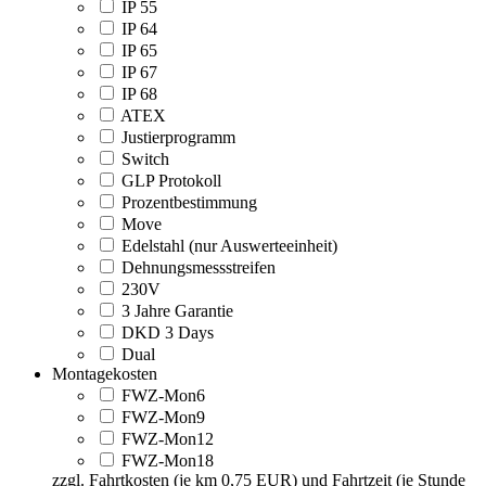
IP 55
IP 64
IP 65
IP 67
IP 68
ATEX
Justierprogramm
Switch
GLP Protokoll
Prozentbestimmung
Move
Edelstahl (nur Auswerteeinheit)
Dehnungsmessstreifen
230V
3 Jahre Garantie
DKD 3 Days
Dual
Montagekosten
FWZ-Mon6
FWZ-Mon9
FWZ-Mon12
FWZ-Mon18
zzgl. Fahrtkosten (je km 0,75 EUR) und Fahrtzeit (je Stunde