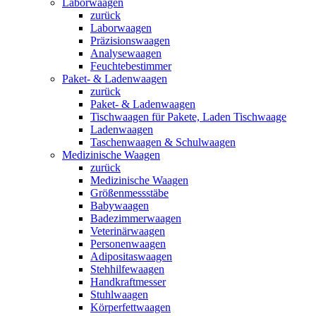
Laborwaagen
zurück
Laborwaagen
Präzisionswaagen
Analysewaagen
Feuchtebestimmer
Paket- & Ladenwaagen
zurück
Paket- & Ladenwaagen
Tischwaagen für Pakete, Laden Tischwaage
Ladenwaagen
Taschenwaagen & Schulwaagen
Medizinische Waagen
zurück
Medizinische Waagen
Größenmessstäbe
Babywaagen
Badezimmerwaagen
Veterinärwaagen
Personenwaagen
Adipositaswaagen
Stehhilfewaagen
Handkraftmesser
Stuhlwaagen
Körperfettwaagen