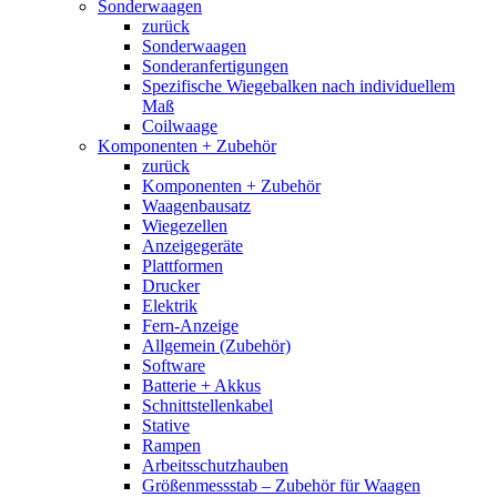
Sonderwaagen
zurück
Sonderwaagen
Sonderanfertigungen
Spezifische Wiegebalken nach individuellem
Maß
Coilwaage
Komponenten + Zubehör
zurück
Komponenten + Zubehör
Waagenbausatz
Wiegezellen
Anzeigegeräte
Plattformen
Drucker
Elektrik
Fern-Anzeige
Allgemein (Zubehör)
Software
Batterie + Akkus
Schnittstellenkabel
Stative
Rampen
Arbeitsschutzhauben
Größenmessstab – Zubehör für Waagen