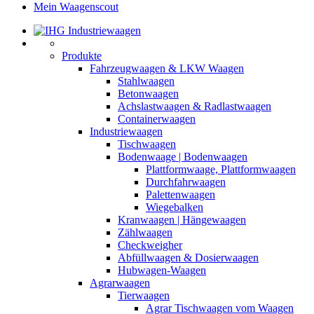
Mein Waagenscout
Produkte
Fahrzeugwaagen & LKW Waagen
Stahlwaagen
Betonwaagen
Achslastwaagen & Radlastwaagen
Containerwaagen
Industriewaagen
Tischwaagen
Bodenwaage | Bodenwaagen
Plattformwaage, Plattformwaagen
Durchfahrwaagen
Palettenwaagen
Wiegebalken
Kranwaagen | Hängewaagen
Zählwaagen
Checkweigher
Abfüllwaagen & Dosierwaagen
Hubwagen-Waagen
Agrarwaagen
Tierwaagen
Agrar Tischwaagen vom Waagen