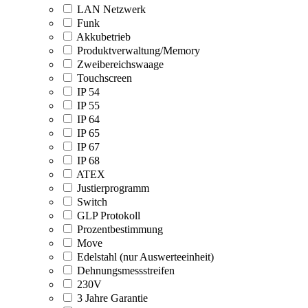
LAN Netzwerk
Funk
Akkubetrieb
Produktverwaltung/Memory
Zweibereichswaage
Touchscreen
IP 54
IP 55
IP 64
IP 65
IP 67
IP 68
ATEX
Justierprogramm
Switch
GLP Protokoll
Prozentbestimmung
Move
Edelstahl (nur Auswerteeinheit)
Dehnungsmessstreifen
230V
3 Jahre Garantie