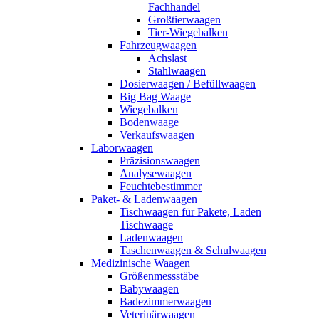
Fachhandel
Großtierwaagen
Tier-Wiegebalken
Fahrzeugwaagen
Achslast
Stahlwaagen
Dosierwaagen / Befüllwaagen
Big Bag Waage
Wiegebalken
Bodenwaage
Verkaufswaagen
Laborwaagen
Präzisionswaagen
Analysewaagen
Feuchtebestimmer
Paket- & Ladenwaagen
Tischwaagen für Pakete, Laden
Tischwaage
Ladenwaagen
Taschenwaagen & Schulwaagen
Medizinische Waagen
Größenmessstäbe
Babywaagen
Badezimmerwaagen
Veterinärwaagen