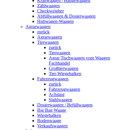
Kranwaagen | Hängewaagen
Zählwaagen
Checkweigher
Abfüllwaagen & Dosierwaagen
Hubwagen-Waagen
Agrarwaagen
zurück
Agrarwaagen
Tierwaagen
zurück
Tierwaagen
Agrar Tischwaagen vom Waagen
Fachhandel
Großtierwaagen
Tier-Wiegebalken
Fahrzeugwaagen
zurück
Fahrzeugwaagen
Achslast
Stahlwaagen
Dosierwaagen / Befüllwaagen
Big Bag Waage
Wiegebalken
Bodenwaage
Verkaufswaagen