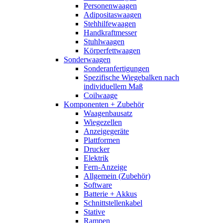
Personenwaagen
Adipositaswaagen
Stehhilfewaagen
Handkraftmesser
Stuhlwaagen
Körperfettwaagen
Sonderwaagen
Sonderanfertigungen
Spezifische Wiegebalken nach
individuellem Maß
Coilwaage
Komponenten + Zubehör
Waagenbausatz
Wiegezellen
Anzeigegeräte
Plattformen
Drucker
Elektrik
Fern-Anzeige
Allgemein (Zubehör)
Software
Batterie + Akkus
Schnittstellenkabel
Stative
Rampen