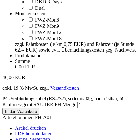
DKD 3 Days
Dual
Montagekosten
FWZ-Mon6
FWZ-Mon9
FWZ-Mon12
FWZ-Mon18
zzgl. Fahrtkosten (je km 0,75 EUR) und Fahrtzeit (je Stunde
62,-- EUR) sowie evtl. Übernachtungskosten geg. Nachweis.
Produktname
Summe
0,00 EUR
46,00
EUR
exkl. 19 % MwSt.
zzgl.
Versandkosten
PC-Verbindungskabel (RS-232), serienmäßig, nachrüstbar, für
Kraftmessgerät SAUTER FH Menge
In den Warenkorb
Artikelnummer:
FH-A01
Artikel drucken
PDF herunterladen
Artikel versenden