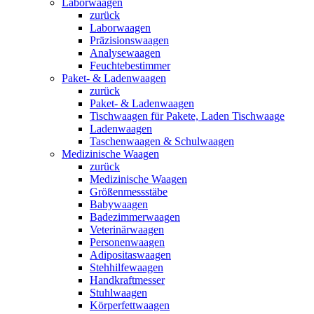
Laborwaagen
zurück
Laborwaagen
Präzisionswaagen
Analysewaagen
Feuchtebestimmer
Paket- & Ladenwaagen
zurück
Paket- & Ladenwaagen
Tischwaagen für Pakete, Laden Tischwaage
Ladenwaagen
Taschenwaagen & Schulwaagen
Medizinische Waagen
zurück
Medizinische Waagen
Größenmessstäbe
Babywaagen
Badezimmerwaagen
Veterinärwaagen
Personenwaagen
Adipositaswaagen
Stehhilfewaagen
Handkraftmesser
Stuhlwaagen
Körperfettwaagen