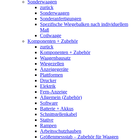
Sonderwaagen
zurück
Sonderwaagen
Sonderanfertigungen
Spezifische Wiegebalken nach individuellem
Maß
Coilwaage
Komponenten + Zubehör
zurück
Komponenten + Zubehör
Waagenbausatz
Wiegezellen
Anzeigegeräte
Plattformen
Drucker
Elektrik
Fern-Anzeige
Allgemein (Zubehör)
Software
Batterie + Akkus
Schnittstellenkabel
Stative
Rampen
Arbeitsschutzhauben
Größenmessstab – Zubehör für Waagen