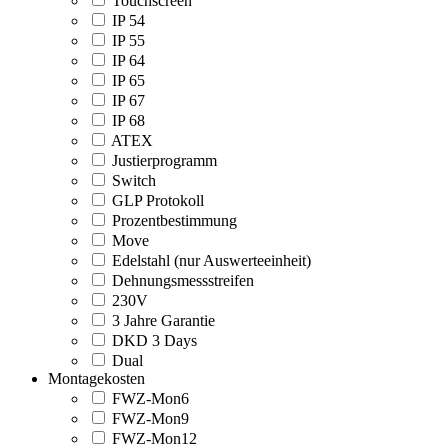
Touchscreen
IP 54
IP 55
IP 64
IP 65
IP 67
IP 68
ATEX
Justierprogramm
Switch
GLP Protokoll
Prozentbestimmung
Move
Edelstahl (nur Auswerteeinheit)
Dehnungsmessstreifen
230V
3 Jahre Garantie
DKD 3 Days
Dual
Montagekosten
FWZ-Mon6
FWZ-Mon9
FWZ-Mon12