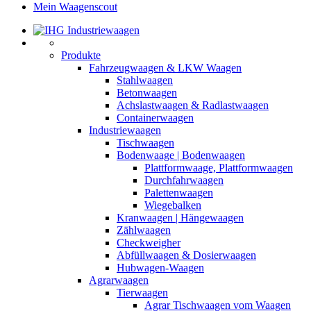
Mein Waagenscout
Produkte
Fahrzeugwaagen & LKW Waagen
Stahlwaagen
Betonwaagen
Achslastwaagen & Radlastwaagen
Containerwaagen
Industriewaagen
Tischwaagen
Bodenwaage | Bodenwaagen
Plattformwaage, Plattformwaagen
Durchfahrwaagen
Palettenwaagen
Wiegebalken
Kranwaagen | Hängewaagen
Zählwaagen
Checkweigher
Abfüllwaagen & Dosierwaagen
Hubwagen-Waagen
Agrarwaagen
Tierwaagen
Agrar Tischwaagen vom Waagen