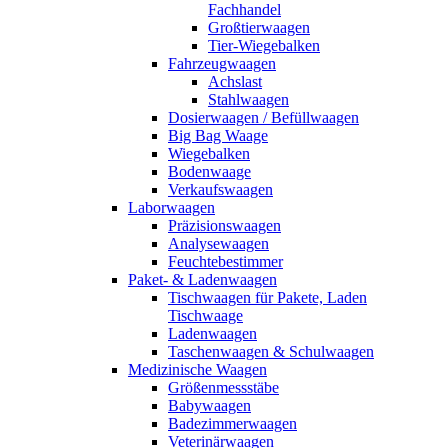
Fachhandel
Großtierwaagen
Tier-Wiegebalken
Fahrzeugwaagen
Achslast
Stahlwaagen
Dosierwaagen / Befüllwaagen
Big Bag Waage
Wiegebalken
Bodenwaage
Verkaufswaagen
Laborwaagen
Präzisionswaagen
Analysewaagen
Feuchtebestimmer
Paket- & Ladenwaagen
Tischwaagen für Pakete, Laden
Tischwaage
Ladenwaagen
Taschenwaagen & Schulwaagen
Medizinische Waagen
Größenmessstäbe
Babywaagen
Badezimmerwaagen
Veterinärwaagen