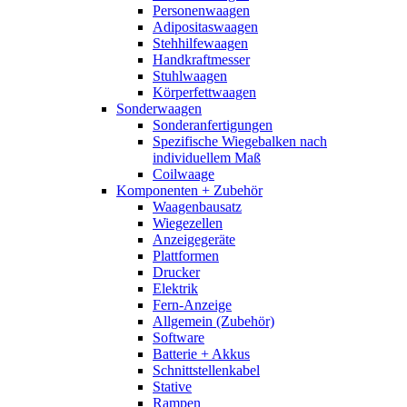
Personenwaagen
Adipositaswaagen
Stehhilfewaagen
Handkraftmesser
Stuhlwaagen
Körperfettwaagen
Sonderwaagen
Sonderanfertigungen
Spezifische Wiegebalken nach
individuellem Maß
Coilwaage
Komponenten + Zubehör
Waagenbausatz
Wiegezellen
Anzeigegeräte
Plattformen
Drucker
Elektrik
Fern-Anzeige
Allgemein (Zubehör)
Software
Batterie + Akkus
Schnittstellenkabel
Stative
Rampen