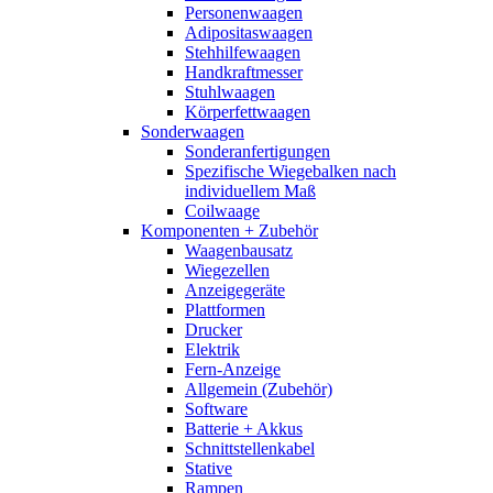
Personenwaagen
Adipositaswaagen
Stehhilfewaagen
Handkraftmesser
Stuhlwaagen
Körperfettwaagen
Sonderwaagen
Sonderanfertigungen
Spezifische Wiegebalken nach
individuellem Maß
Coilwaage
Komponenten + Zubehör
Waagenbausatz
Wiegezellen
Anzeigegeräte
Plattformen
Drucker
Elektrik
Fern-Anzeige
Allgemein (Zubehör)
Software
Batterie + Akkus
Schnittstellenkabel
Stative
Rampen