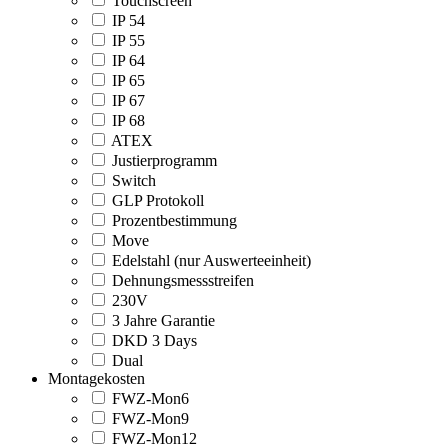
Touchscreen
IP 54
IP 55
IP 64
IP 65
IP 67
IP 68
ATEX
Justierprogramm
Switch
GLP Protokoll
Prozentbestimmung
Move
Edelstahl (nur Auswerteeinheit)
Dehnungsmessstreifen
230V
3 Jahre Garantie
DKD 3 Days
Dual
Montagekosten
FWZ-Mon6
FWZ-Mon9
FWZ-Mon12