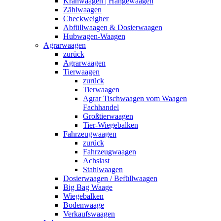
Kranwaagen | Hängewaagen
Zählwaagen
Checkweigher
Abfüllwaagen & Dosierwaagen
Hubwagen-Waagen
Agrarwaagen
zurück
Agrarwaagen
Tierwaagen
zurück
Tierwaagen
Agrar Tischwaagen vom Waagen
Fachhandel
Großtierwaagen
Tier-Wiegebalken
Fahrzeugwaagen
zurück
Fahrzeugwaagen
Achslast
Stahlwaagen
Dosierwaagen / Befüllwaagen
Big Bag Waage
Wiegebalken
Bodenwaage
Verkaufswaagen