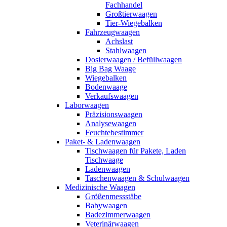
Fachhandel
Großtierwaagen
Tier-Wiegebalken
Fahrzeugwaagen
Achslast
Stahlwaagen
Dosierwaagen / Befüllwaagen
Big Bag Waage
Wiegebalken
Bodenwaage
Verkaufswaagen
Laborwaagen
Präzisionswaagen
Analysewaagen
Feuchtebestimmer
Paket- & Ladenwaagen
Tischwaagen für Pakete, Laden
Tischwaage
Ladenwaagen
Taschenwaagen & Schulwaagen
Medizinische Waagen
Größenmessstäbe
Babywaagen
Badezimmerwaagen
Veterinärwaagen