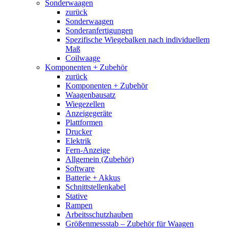
Sonderwaagen
zurück
Sonderwaagen
Sonderanfertigungen
Spezifische Wiegebalken nach individuellem
Maß
Coilwaage
Komponenten + Zubehör
zurück
Komponenten + Zubehör
Waagenbausatz
Wiegezellen
Anzeigegeräte
Plattformen
Drucker
Elektrik
Fern-Anzeige
Allgemein (Zubehör)
Software
Batterie + Akkus
Schnittstellenkabel
Stative
Rampen
Arbeitsschutzhauben
Größenmessstab – Zubehör für Waagen