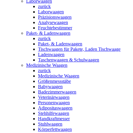
Laborwaagen
zurück
Laborwaagen
Präzisionswaagen
Analysewaagen
Feuchtebestimmer
Paket- & Ladenwaagen
zurück
Paket- & Ladenwaagen
Tischwaagen für Pakete, Laden Tischwaage
Ladenwaagen
Taschenwaagen & Schulwaagen
Medizinische Waagen
zurück
Medizinische Waagen
Größenmessstäbe
Babywaagen
Badezimmerwaagen
Veterinärwaagen
Personenwaagen
Adipositaswaagen
Stehhilfewaagen
Handkraftmesser
Stuhlwaagen
Körperfettwaagen