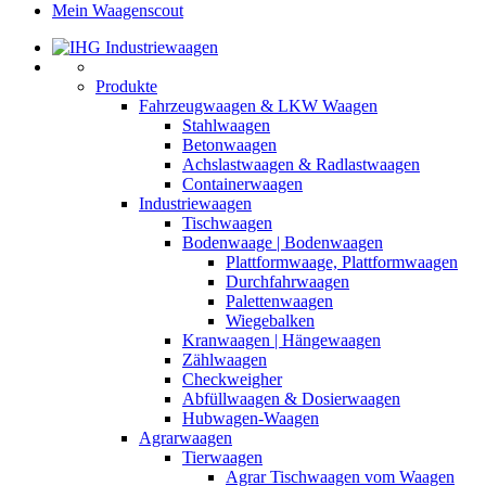
Mein Waagenscout
Produkte
Fahrzeugwaagen & LKW Waagen
Stahlwaagen
Betonwaagen
Achslastwaagen & Radlastwaagen
Containerwaagen
Industriewaagen
Tischwaagen
Bodenwaage | Bodenwaagen
Plattformwaage, Plattformwaagen
Durchfahrwaagen
Palettenwaagen
Wiegebalken
Kranwaagen | Hängewaagen
Zählwaagen
Checkweigher
Abfüllwaagen & Dosierwaagen
Hubwagen-Waagen
Agrarwaagen
Tierwaagen
Agrar Tischwaagen vom Waagen