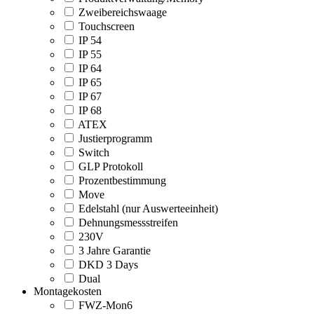
Zweibereichswaage
Touchscreen
IP 54
IP 55
IP 64
IP 65
IP 67
IP 68
ATEX
Justierprogramm
Switch
GLP Protokoll
Prozentbestimmung
Move
Edelstahl (nur Auswerteeinheit)
Dehnungsmessstreifen
230V
3 Jahre Garantie
DKD 3 Days
Dual
Montagekosten
FWZ-Mon6