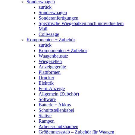
Sonderwaagen
zurück
Sonderwaagen
Sonderanfertigungen
Spezifische Wiegebalken nach individuellem
Maß
Coilwaage
Komponenten + Zubehör
zurück
Komponenten + Zubehör
Waagenbausatz
Wiegezellen
Anzeigegeräte
Plattformen
Drucker
Elektrik
Fern-Anzeige
Allgemein (Zubehör)
Software
Batterie + Akkus
Schnittstellenkabel
Stative
Rampen
Arbeitsschutzhauben
Größenmessstab – Zubehör für Waagen