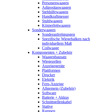
Personenwaagen
Adipositaswaagen
Stehhilfewaagen
Handkraftmesser
Stuhlwaagen
Körperfettwaagen
Sonderwaagen
Sonderanfertigungen
Spezifische Wiegebalken nach
individuellem Maß
Coilwaage
Komponenten + Zubehör
Waagenbausatz
Wiegezellen
Anzeigegeräte
Plattformen
Drucker
Elektrik
Fern-Anzeige
Allgemein (Zubehör)
Software
Batterie + Akkus
Schnittstellenkabel
Stative
Rampen