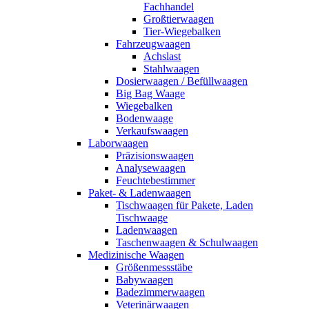
Fachhandel
Großtierwaagen
Tier-Wiegebalken
Fahrzeugwaagen
Achslast
Stahlwaagen
Dosierwaagen / Befüllwaagen
Big Bag Waage
Wiegebalken
Bodenwaage
Verkaufswaagen
Laborwaagen
Präzisionswaagen
Analysewaagen
Feuchtebestimmer
Paket- & Ladenwaagen
Tischwaagen für Pakete, Laden
Tischwaage
Ladenwaagen
Taschenwaagen & Schulwaagen
Medizinische Waagen
Größenmessstäbe
Babywaagen
Badezimmerwaagen
Veterinärwaagen