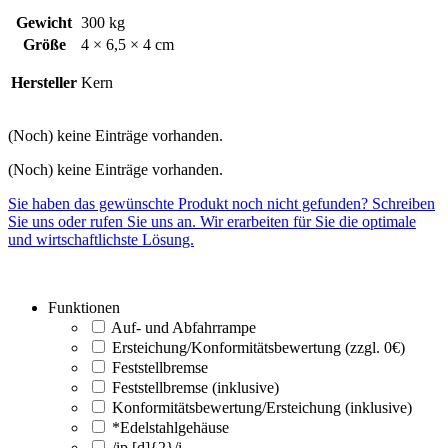
Gewicht
300 kg
Größe
4 × 6,5 × 4 cm
Hersteller
Kern
(Noch) keine Einträge vorhanden.
(Noch) keine Einträge vorhanden.
Sie haben das gewünschte Produkt noch nicht gefunden? Schreiben
Sie uns oder rufen Sie uns an. Wir erarbeiten für Sie die optimale
und wirtschaftlichste Lösung.
Funktionen
Auf- und Abfahrrampe
Ersteichung/Konformitätsbewertung (zzgl. 0€)
Feststellbremse
Feststellbremse (inklusive)
Konformitätsbewertung/Ersteichung (inklusive)
*Edelstahlgehäuse
/ip [d]{2}/i