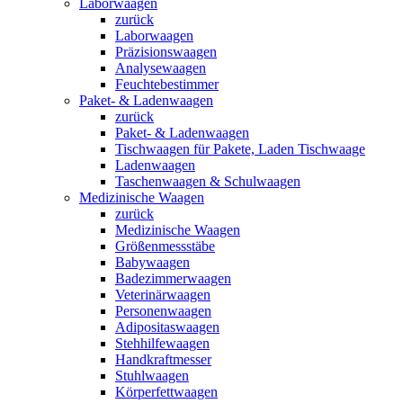
Laborwaagen
zurück
Laborwaagen
Präzisionswaagen
Analysewaagen
Feuchtebestimmer
Paket- & Ladenwaagen
zurück
Paket- & Ladenwaagen
Tischwaagen für Pakete, Laden Tischwaage
Ladenwaagen
Taschenwaagen & Schulwaagen
Medizinische Waagen
zurück
Medizinische Waagen
Größenmessstäbe
Babywaagen
Badezimmerwaagen
Veterinärwaagen
Personenwaagen
Adipositaswaagen
Stehhilfewaagen
Handkraftmesser
Stuhlwaagen
Körperfettwaagen