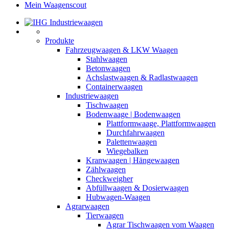
Mein Waagenscout
Produkte
Fahrzeugwaagen & LKW Waagen
Stahlwaagen
Betonwaagen
Achslastwaagen & Radlastwaagen
Containerwaagen
Industriewaagen
Tischwaagen
Bodenwaage | Bodenwaagen
Plattformwaage, Plattformwaagen
Durchfahrwaagen
Palettenwaagen
Wiegebalken
Kranwaagen | Hängewaagen
Zählwaagen
Checkweigher
Abfüllwaagen & Dosierwaagen
Hubwagen-Waagen
Agrarwaagen
Tierwaagen
Agrar Tischwaagen vom Waagen