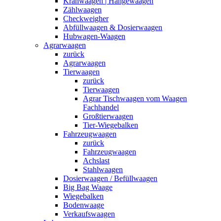
Kranwaagen | Hängewaagen
Zählwaagen
Checkweigher
Abfüllwaagen & Dosierwaagen
Hubwagen-Waagen
Agrarwaagen
zurück
Agrarwaagen
Tierwaagen
zurück
Tierwaagen
Agrar Tischwaagen vom Waagen
Fachhandel
Großtierwaagen
Tier-Wiegebalken
Fahrzeugwaagen
zurück
Fahrzeugwaagen
Achslast
Stahlwaagen
Dosierwaagen / Befüllwaagen
Big Bag Waage
Wiegebalken
Bodenwaage
Verkaufswaagen