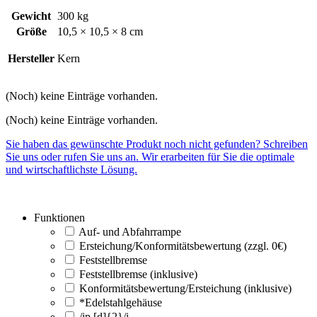
Gewicht
300 kg
Größe
10,5 × 10,5 × 8 cm
Hersteller
Kern
(Noch) keine Einträge vorhanden.
(Noch) keine Einträge vorhanden.
Sie haben das gewünschte Produkt noch nicht gefunden? Schreiben
Sie uns oder rufen Sie uns an. Wir erarbeiten für Sie die optimale
und wirtschaftlichste Lösung.
Funktionen
Auf- und Abfahrrampe
Ersteichung/Konformitätsbewertung (zzgl. 0€)
Feststellbremse
Feststellbremse (inklusive)
Konformitätsbewertung/Ersteichung (inklusive)
*Edelstahlgehäuse
/ip [d]{2}/i