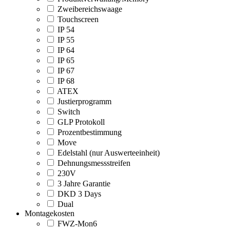
Zweibereichswaage
Touchscreen
IP 54
IP 55
IP 64
IP 65
IP 67
IP 68
ATEX
Justierprogramm
Switch
GLP Protokoll
Prozentbestimmung
Move
Edelstahl (nur Auswerteeinheit)
Dehnungsmessstreifen
230V
3 Jahre Garantie
DKD 3 Days
Dual
Montagekosten
FWZ-Mon6