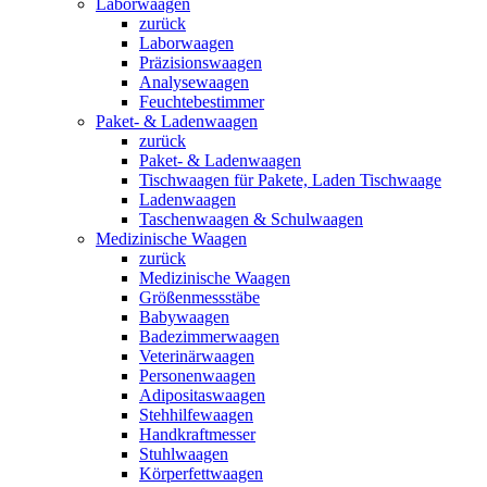
Laborwaagen
zurück
Laborwaagen
Präzisionswaagen
Analysewaagen
Feuchtebestimmer
Paket- & Ladenwaagen
zurück
Paket- & Ladenwaagen
Tischwaagen für Pakete, Laden Tischwaage
Ladenwaagen
Taschenwaagen & Schulwaagen
Medizinische Waagen
zurück
Medizinische Waagen
Größenmessstäbe
Babywaagen
Badezimmerwaagen
Veterinärwaagen
Personenwaagen
Adipositaswaagen
Stehhilfewaagen
Handkraftmesser
Stuhlwaagen
Körperfettwaagen