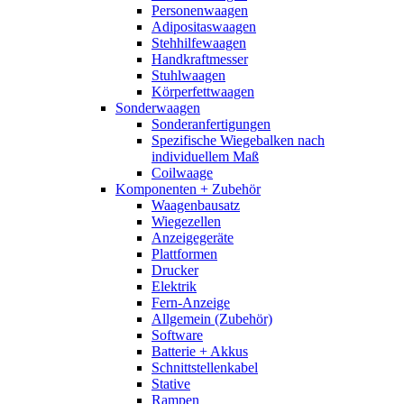
Personenwaagen
Adipositaswaagen
Stehhilfewaagen
Handkraftmesser
Stuhlwaagen
Körperfettwaagen
Sonderwaagen
Sonderanfertigungen
Spezifische Wiegebalken nach
individuellem Maß
Coilwaage
Komponenten + Zubehör
Waagenbausatz
Wiegezellen
Anzeigegeräte
Plattformen
Drucker
Elektrik
Fern-Anzeige
Allgemein (Zubehör)
Software
Batterie + Akkus
Schnittstellenkabel
Stative
Rampen