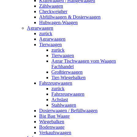
Kranwaagen | Hängewaagen
Zählwaagen
Checkweigher
Abfüllwaagen & Dosierwaagen
Hubwagen-Waagen
Agrarwaagen
zurück
Agrarwaagen
Tierwaagen
zurück
Tierwaagen
Agrar Tischwaagen vom Waagen
Fachhandel
Großtierwaagen
Tier-Wiegebalken
Fahrzeugwaagen
zurück
Fahrzeugwaagen
Achslast
Stahlwaagen
Dosierwaagen / Befüllwaagen
Big Bag Waage
Wiegebalken
Bodenwaage
Verkaufswaagen