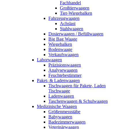
Fachhandel
Großtierwaagen
Tier-Wiegebalken
Fahrzeugwaagen
Achslast
Stahlwaagen
Dosierwaagen / Befüllwaagen
Big Bag Waage
Wiegebalken
Bodenwaage
Verkaufswaagen
Laborwaagen
Präzisionswaagen
Analysewaagen
Feuchtebestimmer
Paket- & Ladenwaagen
Tischwaagen für Pakete, Laden
Tischwaage
Ladenwaagen
Taschenwaagen & Schulwaagen
Medizinische Waagen
Größenmessstäbe
Babywaagen
Badezimmerwaagen
Veterinärwaagen