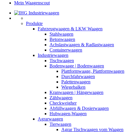
Mein Waagenscout
Produkte
Fahrzeugwaagen & LKW Waagen
Stahlwaagen
Betonwaagen
Achslastwaagen & Radlastwaagen
Containerwaagen
Industriewaagen
Tischwaagen
Bodenwaage | Bodenwaagen
Plattformwaage, Plattformwaagen
Durchfahrwaagen
Palettenwaagen
Wiegebalken
Kranwaagen | Hängewaagen
Zählwaagen
Checkweigher
Abfüllwaagen & Dosierwaagen
Hubwagen-Waagen
Agrarwaagen
Tierwaagen
Agrar Tischwaagen vom Waagen