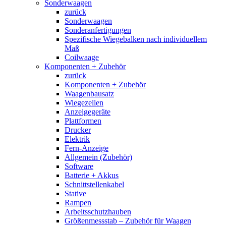
Sonderwaagen
zurück
Sonderwaagen
Sonderanfertigungen
Spezifische Wiegebalken nach individuellem
Maß
Coilwaage
Komponenten + Zubehör
zurück
Komponenten + Zubehör
Waagenbausatz
Wiegezellen
Anzeigegeräte
Plattformen
Drucker
Elektrik
Fern-Anzeige
Allgemein (Zubehör)
Software
Batterie + Akkus
Schnittstellenkabel
Stative
Rampen
Arbeitsschutzhauben
Größenmessstab – Zubehör für Waagen