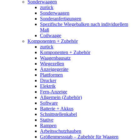
Sonderwaagen
zurück
Sonderwaagen
Sonderanfertigungen
Spezifische Wiegebalken nach individuellem
Maß
Coilwaage
Komponenten + Zubehör
zurück
Komponenten + Zubehör
Waagenbausatz
Wiegezellen
Anzeigegeräte
Plattformen
Drucker
Elektrik
Fern-Anzeige
Allgemein (Zubehör)
Software
Batterie + Akkus
Schnittstellenkabel
Stative
Rampen
Arbeitsschutzhauben
Größenmessstab – Zubehör für Waagen