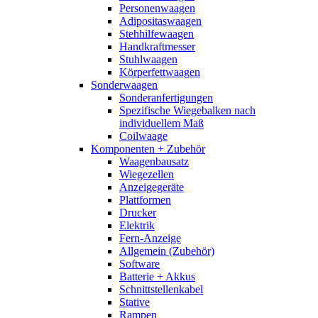
Personenwaagen
Adipositaswaagen
Stehhilfewaagen
Handkraftmesser
Stuhlwaagen
Körperfettwaagen
Sonderwaagen
Sonderanfertigungen
Spezifische Wiegebalken nach
individuellem Maß
Coilwaage
Komponenten + Zubehör
Waagenbausatz
Wiegezellen
Anzeigegeräte
Plattformen
Drucker
Elektrik
Fern-Anzeige
Allgemein (Zubehör)
Software
Batterie + Akkus
Schnittstellenkabel
Stative
Rampen