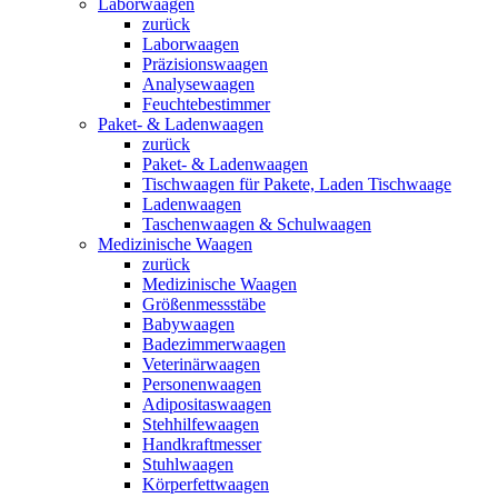
Laborwaagen
zurück
Laborwaagen
Präzisionswaagen
Analysewaagen
Feuchtebestimmer
Paket- & Ladenwaagen
zurück
Paket- & Ladenwaagen
Tischwaagen für Pakete, Laden Tischwaage
Ladenwaagen
Taschenwaagen & Schulwaagen
Medizinische Waagen
zurück
Medizinische Waagen
Größenmessstäbe
Babywaagen
Badezimmerwaagen
Veterinärwaagen
Personenwaagen
Adipositaswaagen
Stehhilfewaagen
Handkraftmesser
Stuhlwaagen
Körperfettwaagen