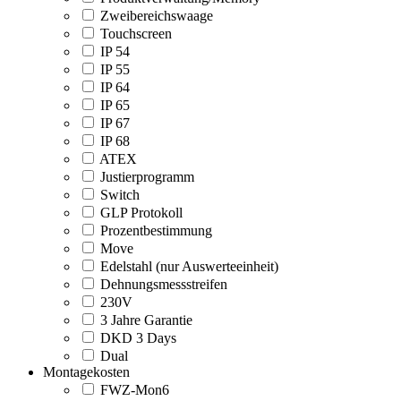
Zweibereichswaage
Touchscreen
IP 54
IP 55
IP 64
IP 65
IP 67
IP 68
ATEX
Justierprogramm
Switch
GLP Protokoll
Prozentbestimmung
Move
Edelstahl (nur Auswerteeinheit)
Dehnungsmessstreifen
230V
3 Jahre Garantie
DKD 3 Days
Dual
Montagekosten
FWZ-Mon6