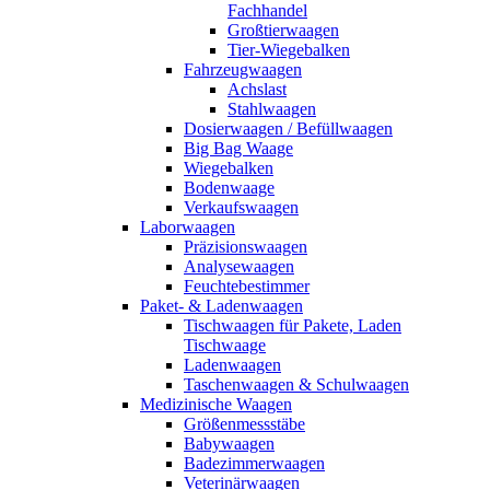
Fachhandel
Großtierwaagen
Tier-Wiegebalken
Fahrzeugwaagen
Achslast
Stahlwaagen
Dosierwaagen / Befüllwaagen
Big Bag Waage
Wiegebalken
Bodenwaage
Verkaufswaagen
Laborwaagen
Präzisionswaagen
Analysewaagen
Feuchtebestimmer
Paket- & Ladenwaagen
Tischwaagen für Pakete, Laden
Tischwaage
Ladenwaagen
Taschenwaagen & Schulwaagen
Medizinische Waagen
Größenmessstäbe
Babywaagen
Badezimmerwaagen
Veterinärwaagen