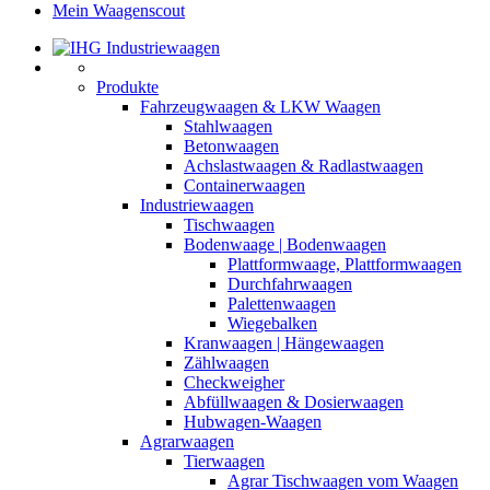
Mein Waagenscout
Produkte
Fahrzeugwaagen & LKW Waagen
Stahlwaagen
Betonwaagen
Achslastwaagen & Radlastwaagen
Containerwaagen
Industriewaagen
Tischwaagen
Bodenwaage | Bodenwaagen
Plattformwaage, Plattformwaagen
Durchfahrwaagen
Palettenwaagen
Wiegebalken
Kranwaagen | Hängewaagen
Zählwaagen
Checkweigher
Abfüllwaagen & Dosierwaagen
Hubwagen-Waagen
Agrarwaagen
Tierwaagen
Agrar Tischwaagen vom Waagen