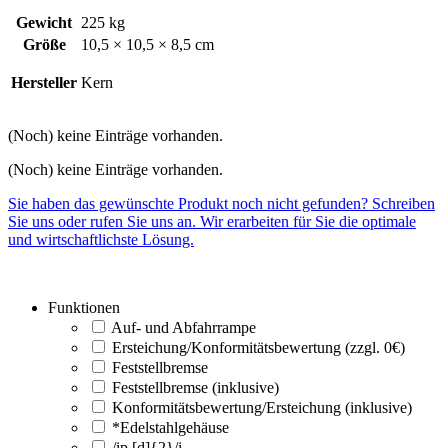
Gewicht
225 kg
Größe
10,5 × 10,5 × 8,5 cm
Hersteller
Kern
(Noch) keine Einträge vorhanden.
(Noch) keine Einträge vorhanden.
Sie haben das gewünschte Produkt noch nicht gefunden? Schreiben
Sie uns oder rufen Sie uns an. Wir erarbeiten für Sie die optimale
und wirtschaftlichste Lösung.
Funktionen
Auf- und Abfahrrampe
Ersteichung/Konformitätsbewertung (zzgl. 0€)
Feststellbremse
Feststellbremse (inklusive)
Konformitätsbewertung/Ersteichung (inklusive)
*Edelstahlgehäuse
/ip [d]{2}/i