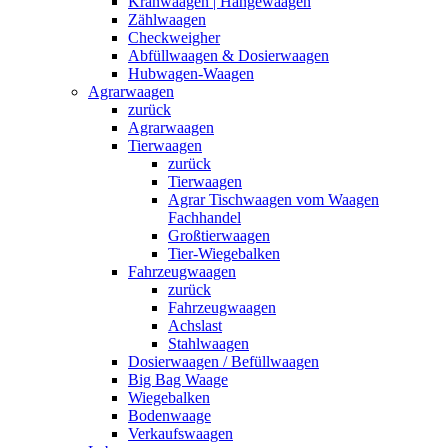
Kranwaagen | Hängewaagen
Zählwaagen
Checkweigher
Abfüllwaagen & Dosierwaagen
Hubwagen-Waagen
Agrarwaagen
zurück
Agrarwaagen
Tierwaagen
zurück
Tierwaagen
Agrar Tischwaagen vom Waagen
Fachhandel
Großtierwaagen
Tier-Wiegebalken
Fahrzeugwaagen
zurück
Fahrzeugwaagen
Achslast
Stahlwaagen
Dosierwaagen / Befüllwaagen
Big Bag Waage
Wiegebalken
Bodenwaage
Verkaufswaagen