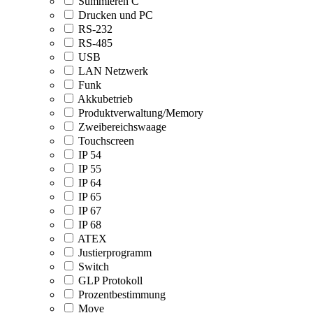
Summieren C
Drucken und PC
RS-232
RS-485
USB
LAN Netzwerk
Funk
Akkubetrieb
Produktverwaltung/Memory
Zweibereichswaage
Touchscreen
IP 54
IP 55
IP 64
IP 65
IP 67
IP 68
ATEX
Justierprogramm
Switch
GLP Protokoll
Prozentbestimmung
Move