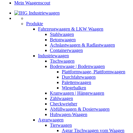
Mein Waagenscout
Produkte
Fahrzeugwaagen & LKW Waagen
Stahlwaagen
Betonwaagen
Achslastwaagen & Radlastwaagen
Containerwaagen
Industriewaagen
Tischwaagen
Bodenwaage | Bodenwaagen
Plattformwaage, Plattformwaagen
Durchfahrwaagen
Palettenwaagen
Wiegebalken
Kranwaagen | Hängewaagen
Zählwaagen
Checkweigher
Abfüllwaagen & Dosierwaagen
Hubwagen-Waagen
Agrarwaagen
Tierwaagen
Agrar Tischwaagen vom Waagen