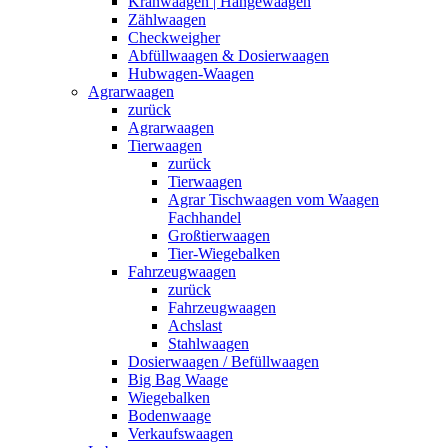
Kranwaagen | Hängewaagen
Zählwaagen
Checkweigher
Abfüllwaagen & Dosierwaagen
Hubwagen-Waagen
Agrarwaagen
zurück
Agrarwaagen
Tierwaagen
zurück
Tierwaagen
Agrar Tischwaagen vom Waagen
Fachhandel
Großtierwaagen
Tier-Wiegebalken
Fahrzeugwaagen
zurück
Fahrzeugwaagen
Achslast
Stahlwaagen
Dosierwaagen / Befüllwaagen
Big Bag Waage
Wiegebalken
Bodenwaage
Verkaufswaagen