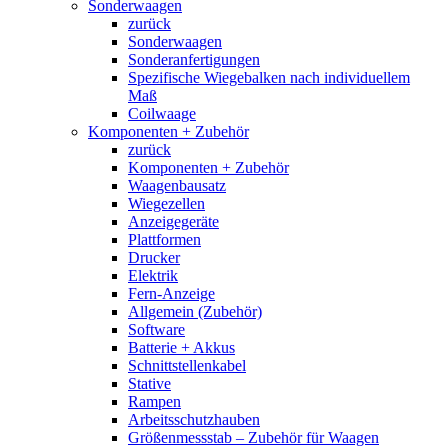
Sonderwaagen
zurück
Sonderwaagen
Sonderanfertigungen
Spezifische Wiegebalken nach individuellem
Maß
Coilwaage
Komponenten + Zubehör
zurück
Komponenten + Zubehör
Waagenbausatz
Wiegezellen
Anzeigegeräte
Plattformen
Drucker
Elektrik
Fern-Anzeige
Allgemein (Zubehör)
Software
Batterie + Akkus
Schnittstellenkabel
Stative
Rampen
Arbeitsschutzhauben
Größenmessstab – Zubehör für Waagen