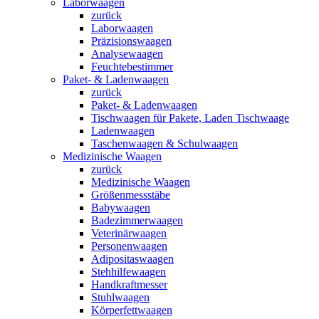
Laborwaagen
zurück
Laborwaagen
Präzisionswaagen
Analysewaagen
Feuchtebestimmer
Paket- & Ladenwaagen
zurück
Paket- & Ladenwaagen
Tischwaagen für Pakete, Laden Tischwaage
Ladenwaagen
Taschenwaagen & Schulwaagen
Medizinische Waagen
zurück
Medizinische Waagen
Größenmessstäbe
Babywaagen
Badezimmerwaagen
Veterinärwaagen
Personenwaagen
Adipositaswaagen
Stehhilfewaagen
Handkraftmesser
Stuhlwaagen
Körperfettwaagen