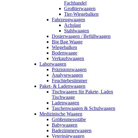
Fachhandel
Großtierwaagen
Tier-Wiegebalken
Fahrzeugwaagen
Achslast
Stahlwaagen
Dosierwaagen / Befüllwaagen
Big Bag Waage
Wiegebalken
Bodenwaage
Verkaufswaagen
Laborwaagen
Präzisionswaagen
Analysewaagen
Feuchtebestimmer
Paket- & Ladenwaagen
Tischwaagen für Pakete, Laden
Tischwaage
Ladenwaagen
Taschenwaagen & Schulwaagen
Medizinische Waagen
Größenmessstäbe
Babywaagen
Badezimmerwaagen
Veterinärwaagen