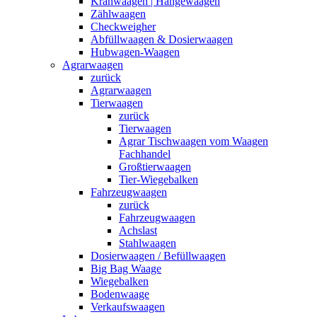
Kranwaagen | Hängewaagen
Zählwaagen
Checkweigher
Abfüllwaagen & Dosierwaagen
Hubwagen-Waagen
Agrarwaagen
zurück
Agrarwaagen
Tierwaagen
zurück
Tierwaagen
Agrar Tischwaagen vom Waagen
Fachhandel
Großtierwaagen
Tier-Wiegebalken
Fahrzeugwaagen
zurück
Fahrzeugwaagen
Achslast
Stahlwaagen
Dosierwaagen / Befüllwaagen
Big Bag Waage
Wiegebalken
Bodenwaage
Verkaufswaagen