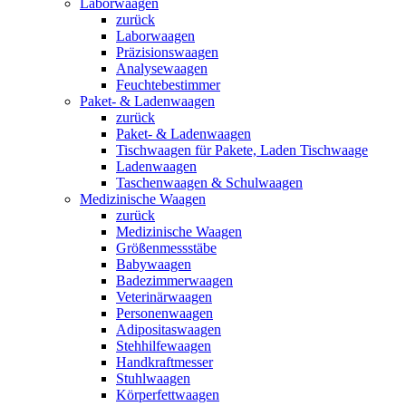
Laborwaagen
zurück
Laborwaagen
Präzisionswaagen
Analysewaagen
Feuchtebestimmer
Paket- & Ladenwaagen
zurück
Paket- & Ladenwaagen
Tischwaagen für Pakete, Laden Tischwaage
Ladenwaagen
Taschenwaagen & Schulwaagen
Medizinische Waagen
zurück
Medizinische Waagen
Größenmessstäbe
Babywaagen
Badezimmerwaagen
Veterinärwaagen
Personenwaagen
Adipositaswaagen
Stehhilfewaagen
Handkraftmesser
Stuhlwaagen
Körperfettwaagen