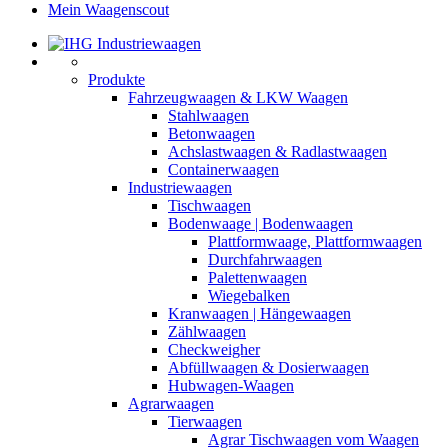
Mein Waagenscout
Produkte
Fahrzeugwaagen & LKW Waagen
Stahlwaagen
Betonwaagen
Achslastwaagen & Radlastwaagen
Containerwaagen
Industriewaagen
Tischwaagen
Bodenwaage | Bodenwaagen
Plattformwaage, Plattformwaagen
Durchfahrwaagen
Palettenwaagen
Wiegebalken
Kranwaagen | Hängewaagen
Zählwaagen
Checkweigher
Abfüllwaagen & Dosierwaagen
Hubwagen-Waagen
Agrarwaagen
Tierwaagen
Agrar Tischwaagen vom Waagen