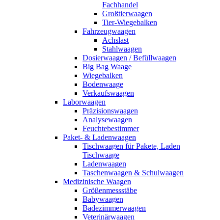
Fachhandel
Großtierwaagen
Tier-Wiegebalken
Fahrzeugwaagen
Achslast
Stahlwaagen
Dosierwaagen / Befüllwaagen
Big Bag Waage
Wiegebalken
Bodenwaage
Verkaufswaagen
Laborwaagen
Präzisionswaagen
Analysewaagen
Feuchtebestimmer
Paket- & Ladenwaagen
Tischwaagen für Pakete, Laden
Tischwaage
Ladenwaagen
Taschenwaagen & Schulwaagen
Medizinische Waagen
Größenmessstäbe
Babywaagen
Badezimmerwaagen
Veterinärwaagen