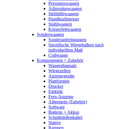
Personenwaagen
Adipositaswaagen
Stehhilfewaagen
Handkraftmesser
Stuhlwaagen
Körperfettwaagen
Sonderwaagen
Sonderanfertigungen
Spezifische Wiegebalken nach
individuellem Maß
Coilwaage
Komponenten + Zubehör
Waagenbausatz
Wiegezellen
Anzeigegeräte
Plattformen
Drucker
Elektrik
Fern-Anzeige
Allgemein (Zubehör)
Software
Batterie + Akkus
Schnittstellenkabel
Stative
Rampen