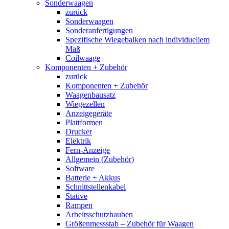
Sonderwaagen
zurück
Sonderwaagen
Sonderanfertigungen
Spezifische Wiegebalken nach individuellem
Maß
Coilwaage
Komponenten + Zubehör
zurück
Komponenten + Zubehör
Waagenbausatz
Wiegezellen
Anzeigegeräte
Plattformen
Drucker
Elektrik
Fern-Anzeige
Allgemein (Zubehör)
Software
Batterie + Akkus
Schnittstellenkabel
Stative
Rampen
Arbeitsschutzhauben
Größenmessstab – Zubehör für Waagen