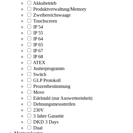
Akkubetrieb
Produktverwaltung/Memory
Zweibereichswaage
Touchscreen
IP 54
IP 55
IP 64
IP 65
IP 67
IP 68
ATEX
Justierprogramm
Switch
GLP Protokoll
Prozentbestimmung
Move
Edelstahl (nur Auswerteeinheit)
Dehnungsmessstreifen
230V
3 Jahre Garantie
DKD 3 Days
Dual