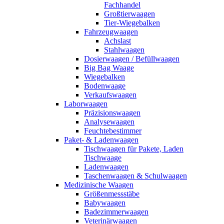
Fachhandel
Großtierwaagen
Tier-Wiegebalken
Fahrzeugwaagen
Achslast
Stahlwaagen
Dosierwaagen / Befüllwaagen
Big Bag Waage
Wiegebalken
Bodenwaage
Verkaufswaagen
Laborwaagen
Präzisionswaagen
Analysewaagen
Feuchtebestimmer
Paket- & Ladenwaagen
Tischwaagen für Pakete, Laden
Tischwaage
Ladenwaagen
Taschenwaagen & Schulwaagen
Medizinische Waagen
Größenmessstäbe
Babywaagen
Badezimmerwaagen
Veterinärwaagen