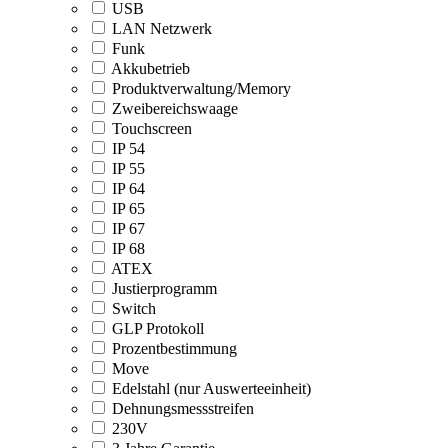
USB
LAN Netzwerk
Funk
Akkubetrieb
Produktverwaltung/Memory
Zweibereichswaage
Touchscreen
IP 54
IP 55
IP 64
IP 65
IP 67
IP 68
ATEX
Justierprogramm
Switch
GLP Protokoll
Prozentbestimmung
Move
Edelstahl (nur Auswerteeinheit)
Dehnungsmessstreifen
230V