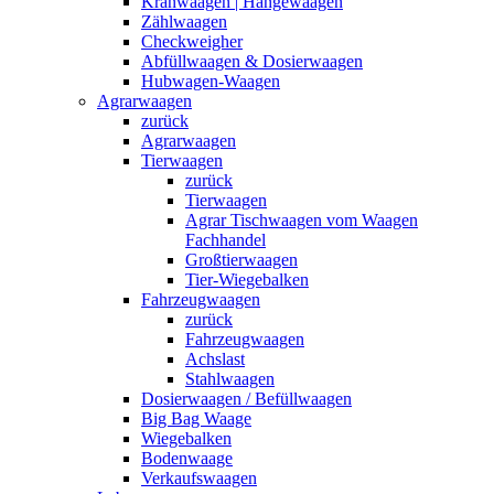
Kranwaagen | Hängewaagen
Zählwaagen
Checkweigher
Abfüllwaagen & Dosierwaagen
Hubwagen-Waagen
Agrarwaagen
zurück
Agrarwaagen
Tierwaagen
zurück
Tierwaagen
Agrar Tischwaagen vom Waagen
Fachhandel
Großtierwaagen
Tier-Wiegebalken
Fahrzeugwaagen
zurück
Fahrzeugwaagen
Achslast
Stahlwaagen
Dosierwaagen / Befüllwaagen
Big Bag Waage
Wiegebalken
Bodenwaage
Verkaufswaagen