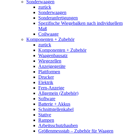
Sonderwaagen
zurück
Sonderwaagen
Sonderanfertigungen
Spezifische Wiegebalken nach individuellem
Maß
Coilwaage
Komponenten + Zubehör
zurück
Komponenten + Zubehör
Waagenbausatz
Wiegezellen
Anzeigegeräte
Plattformen
Drucker
Elektrik
Fern-Anzeige
Allgemein (Zubehör)
Software
Batterie + Akkus
Schnittstellenkabel
Stative
Rampen
Arbeitsschutzhauben
Größenmessstab – Zubehör für Waagen