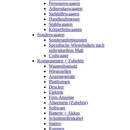
Personenwaagen
Adipositaswaagen
Stehhilfewaagen
Handkraftmesser
Stuhlwaagen
Körperfettwaagen
Sonderwaagen
Sonderanfertigungen
Spezifische Wiegebalken nach
individuellem Maß
Coilwaage
Komponenten + Zubehör
Waagenbausatz
Wiegezellen
Anzeigegeräte
Plattformen
Drucker
Elektrik
Fern-Anzeige
Allgemein (Zubehör)
Software
Batterie + Akkus
Schnittstellenkabel
Stative
Rampen