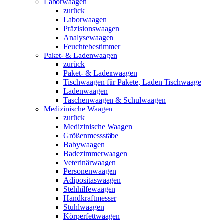
Laborwaagen
zurück
Laborwaagen
Präzisionswaagen
Analysewaagen
Feuchtebestimmer
Paket- & Ladenwaagen
zurück
Paket- & Ladenwaagen
Tischwaagen für Pakete, Laden Tischwaage
Ladenwaagen
Taschenwaagen & Schulwaagen
Medizinische Waagen
zurück
Medizinische Waagen
Größenmessstäbe
Babywaagen
Badezimmerwaagen
Veterinärwaagen
Personenwaagen
Adipositaswaagen
Stehhilfewaagen
Handkraftmesser
Stuhlwaagen
Körperfettwaagen