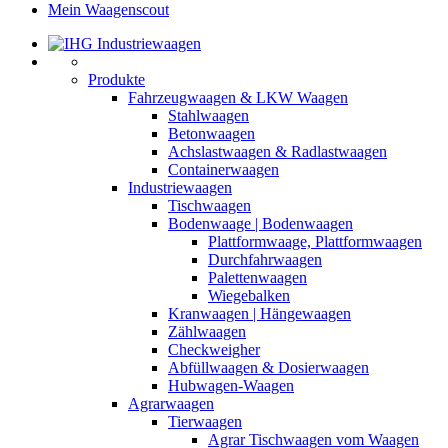
Mein Waagenscout
Produkte
Fahrzeugwaagen & LKW Waagen
Stahlwaagen
Betonwaagen
Achslastwaagen & Radlastwaagen
Containerwaagen
Industriewaagen
Tischwaagen
Bodenwaage | Bodenwaagen
Plattformwaage, Plattformwaagen
Durchfahrwaagen
Palettenwaagen
Wiegebalken
Kranwaagen | Hängewaagen
Zählwaagen
Checkweigher
Abfüllwaagen & Dosierwaagen
Hubwagen-Waagen
Agrarwaagen
Tierwaagen
Agrar Tischwaagen vom Waagen