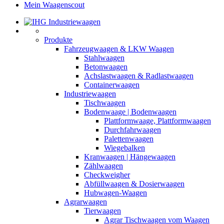
Mein Waagenscout
Produkte
Fahrzeugwaagen & LKW Waagen
Stahlwaagen
Betonwaagen
Achslastwaagen & Radlastwaagen
Containerwaagen
Industriewaagen
Tischwaagen
Bodenwaage | Bodenwaagen
Plattformwaage, Plattformwaagen
Durchfahrwaagen
Palettenwaagen
Wiegebalken
Kranwaagen | Hängewaagen
Zählwaagen
Checkweigher
Abfüllwaagen & Dosierwaagen
Hubwagen-Waagen
Agrarwaagen
Tierwaagen
Agrar Tischwaagen vom Waagen