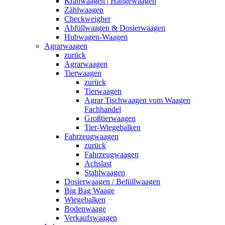
Kranwaagen | Hängewaagen
Zählwaagen
Checkweigher
Abfüllwaagen & Dosierwaagen
Hubwagen-Waagen
Agrarwaagen
zurück
Agrarwaagen
Tierwaagen
zurück
Tierwaagen
Agrar Tischwaagen vom Waagen
Fachhandel
Großtierwaagen
Tier-Wiegebalken
Fahrzeugwaagen
zurück
Fahrzeugwaagen
Achslast
Stahlwaagen
Dosierwaagen / Befüllwaagen
Big Bag Waage
Wiegebalken
Bodenwaage
Verkaufswaagen