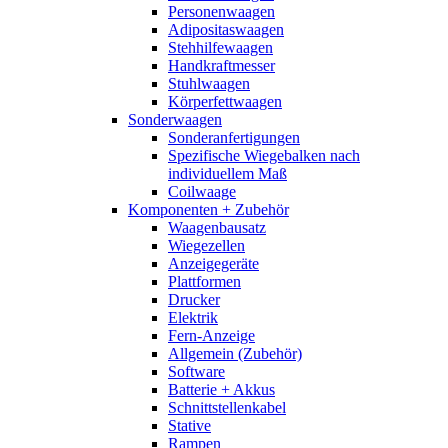
Personenwaagen
Adipositaswaagen
Stehhilfewaagen
Handkraftmesser
Stuhlwaagen
Körperfettwaagen
Sonderwaagen
Sonderanfertigungen
Spezifische Wiegebalken nach
individuellem Maß
Coilwaage
Komponenten + Zubehör
Waagenbausatz
Wiegezellen
Anzeigegeräte
Plattformen
Drucker
Elektrik
Fern-Anzeige
Allgemein (Zubehör)
Software
Batterie + Akkus
Schnittstellenkabel
Stative
Rampen