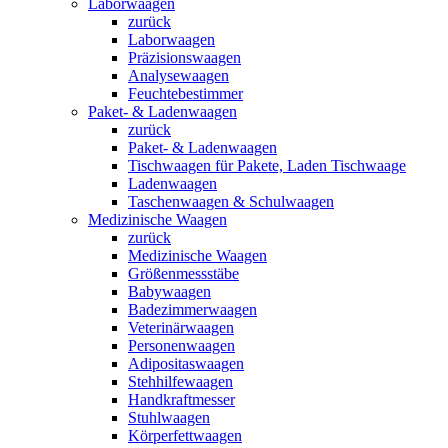
Laborwaagen
zurück
Laborwaagen
Präzisionswaagen
Analysewaagen
Feuchtebestimmer
Paket- & Ladenwaagen
zurück
Paket- & Ladenwaagen
Tischwaagen für Pakete, Laden Tischwaage
Ladenwaagen
Taschenwaagen & Schulwaagen
Medizinische Waagen
zurück
Medizinische Waagen
Größenmessstäbe
Babywaagen
Badezimmerwaagen
Veterinärwaagen
Personenwaagen
Adipositaswaagen
Stehhilfewaagen
Handkraftmesser
Stuhlwaagen
Körperfettwaagen