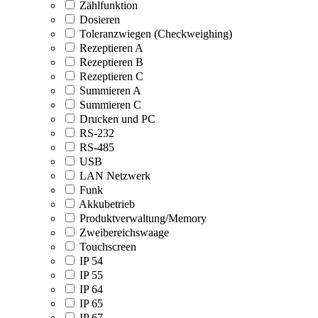
Zählfunktion
Dosieren
Toleranzwiegen (Checkweighing)
Rezeptieren A
Rezeptieren B
Rezeptieren C
Summieren A
Summieren C
Drucken und PC
RS-232
RS-485
USB
LAN Netzwerk
Funk
Akkubetrieb
Produktverwaltung/Memory
Zweibereichswaage
Touchscreen
IP 54
IP 55
IP 64
IP 65
IP 67