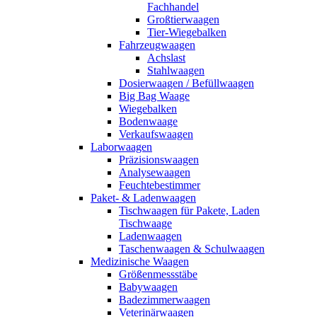
Fachhandel
Großtierwaagen
Tier-Wiegebalken
Fahrzeugwaagen
Achslast
Stahlwaagen
Dosierwaagen / Befüllwaagen
Big Bag Waage
Wiegebalken
Bodenwaage
Verkaufswaagen
Laborwaagen
Präzisionswaagen
Analysewaagen
Feuchtebestimmer
Paket- & Ladenwaagen
Tischwaagen für Pakete, Laden
Tischwaage
Ladenwaagen
Taschenwaagen & Schulwaagen
Medizinische Waagen
Größenmessstäbe
Babywaagen
Badezimmerwaagen
Veterinärwaagen