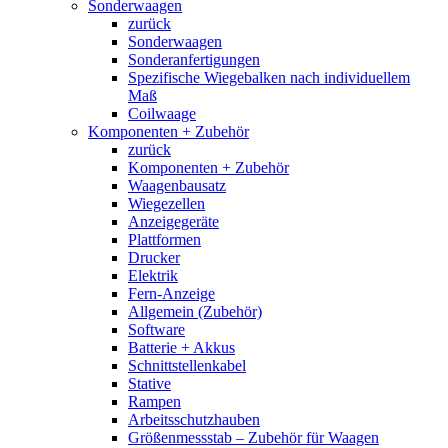
Sonderwaagen
zurück
Sonderwaagen
Sonderanfertigungen
Spezifische Wiegebalken nach individuellem
Maß
Coilwaage
Komponenten + Zubehör
zurück
Komponenten + Zubehör
Waagenbausatz
Wiegezellen
Anzeigegeräte
Plattformen
Drucker
Elektrik
Fern-Anzeige
Allgemein (Zubehör)
Software
Batterie + Akkus
Schnittstellenkabel
Stative
Rampen
Arbeitsschutzhauben
Größenmessstab – Zubehör für Waagen