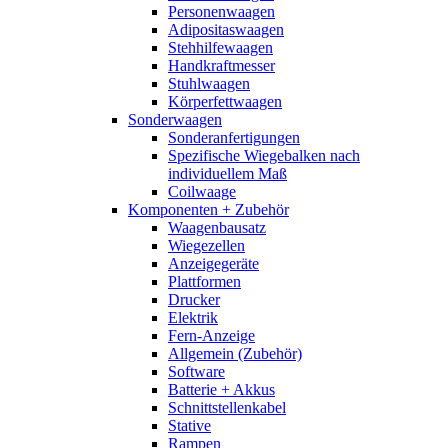
Personenwaagen
Adipositaswaagen
Stehhilfewaagen
Handkraftmesser
Stuhlwaagen
Körperfettwaagen
Sonderwaagen
Sonderanfertigungen
Spezifische Wiegebalken nach
individuellem Maß
Coilwaage
Komponenten + Zubehör
Waagenbausatz
Wiegezellen
Anzeigegeräte
Plattformen
Drucker
Elektrik
Fern-Anzeige
Allgemein (Zubehör)
Software
Batterie + Akkus
Schnittstellenkabel
Stative
Rampen