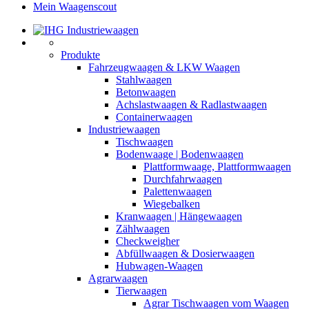
Mein Waagenscout
Produkte
Fahrzeugwaagen & LKW Waagen
Stahlwaagen
Betonwaagen
Achslastwaagen & Radlastwaagen
Containerwaagen
Industriewaagen
Tischwaagen
Bodenwaage | Bodenwaagen
Plattformwaage, Plattformwaagen
Durchfahrwaagen
Palettenwaagen
Wiegebalken
Kranwaagen | Hängewaagen
Zählwaagen
Checkweigher
Abfüllwaagen & Dosierwaagen
Hubwagen-Waagen
Agrarwaagen
Tierwaagen
Agrar Tischwaagen vom Waagen