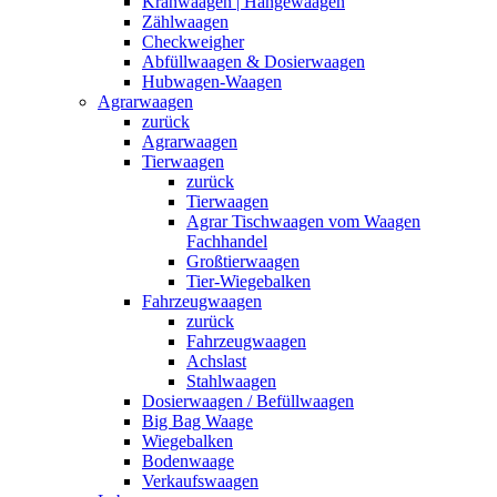
Kranwaagen | Hängewaagen
Zählwaagen
Checkweigher
Abfüllwaagen & Dosierwaagen
Hubwagen-Waagen
Agrarwaagen
zurück
Agrarwaagen
Tierwaagen
zurück
Tierwaagen
Agrar Tischwaagen vom Waagen
Fachhandel
Großtierwaagen
Tier-Wiegebalken
Fahrzeugwaagen
zurück
Fahrzeugwaagen
Achslast
Stahlwaagen
Dosierwaagen / Befüllwaagen
Big Bag Waage
Wiegebalken
Bodenwaage
Verkaufswaagen