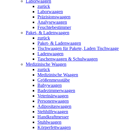
Laborwaagen
zurück
Laborwaagen
Präzisionswaagen
Analysewaagen
Feuchtebestimmer
Paket- & Ladenwaagen
zurück
Paket- & Ladenwaagen
Tischwaagen für Pakete, Laden Tischwaage
Ladenwaagen
Taschenwaagen & Schulwaagen
Medizinische Waagen
zurück
Medizinische Waagen
Größenmessstäbe
Babywaagen
Badezimmerwaagen
Veterinärwaagen
Personenwaagen
Adipositaswaagen
Stehhilfewaagen
Handkraftmesser
Stuhlwaagen
Körperfettwaagen