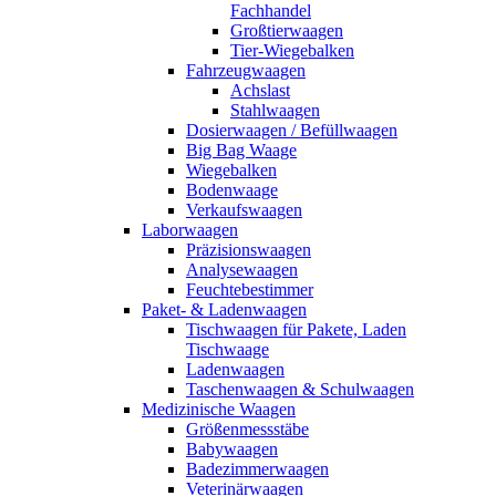
Fachhandel
Großtierwaagen
Tier-Wiegebalken
Fahrzeugwaagen
Achslast
Stahlwaagen
Dosierwaagen / Befüllwaagen
Big Bag Waage
Wiegebalken
Bodenwaage
Verkaufswaagen
Laborwaagen
Präzisionswaagen
Analysewaagen
Feuchtebestimmer
Paket- & Ladenwaagen
Tischwaagen für Pakete, Laden
Tischwaage
Ladenwaagen
Taschenwaagen & Schulwaagen
Medizinische Waagen
Größenmessstäbe
Babywaagen
Badezimmerwaagen
Veterinärwaagen