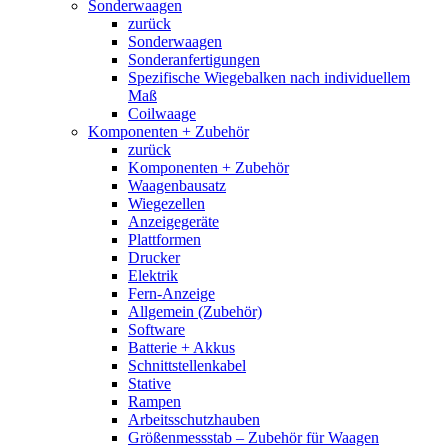
Sonderwaagen
zurück
Sonderwaagen
Sonderanfertigungen
Spezifische Wiegebalken nach individuellem
Maß
Coilwaage
Komponenten + Zubehör
zurück
Komponenten + Zubehör
Waagenbausatz
Wiegezellen
Anzeigegeräte
Plattformen
Drucker
Elektrik
Fern-Anzeige
Allgemein (Zubehör)
Software
Batterie + Akkus
Schnittstellenkabel
Stative
Rampen
Arbeitsschutzhauben
Größenmessstab – Zubehör für Waagen