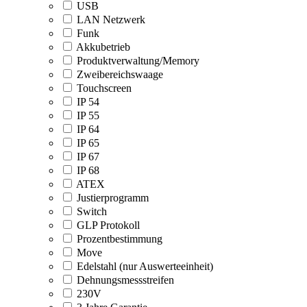
USB
LAN Netzwerk
Funk
Akkubetrieb
Produktverwaltung/Memory
Zweibereichswaage
Touchscreen
IP 54
IP 55
IP 64
IP 65
IP 67
IP 68
ATEX
Justierprogramm
Switch
GLP Protokoll
Prozentbestimmung
Move
Edelstahl (nur Auswerteeinheit)
Dehnungsmessstreifen
230V