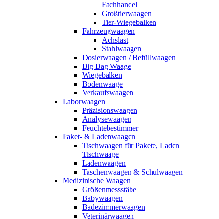
Fachhandel
Großtierwaagen
Tier-Wiegebalken
Fahrzeugwaagen
Achslast
Stahlwaagen
Dosierwaagen / Befüllwaagen
Big Bag Waage
Wiegebalken
Bodenwaage
Verkaufswaagen
Laborwaagen
Präzisionswaagen
Analysewaagen
Feuchtebestimmer
Paket- & Ladenwaagen
Tischwaagen für Pakete, Laden
Tischwaage
Ladenwaagen
Taschenwaagen & Schulwaagen
Medizinische Waagen
Größenmessstäbe
Babywaagen
Badezimmerwaagen
Veterinärwaagen