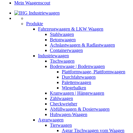
Mein Waagenscout
Produkte
Fahrzeugwaagen & LKW Waagen
Stahlwaagen
Betonwaagen
Achslastwaagen & Radlastwaagen
Containerwaagen
Industriewaagen
Tischwaagen
Bodenwaage | Bodenwaagen
Plattformwaage, Plattformwaagen
Durchfahrwaagen
Palettenwaagen
Wiegebalken
Kranwaagen | Hängewaagen
Zählwaagen
Checkweigher
Abfüllwaagen & Dosierwaagen
Hubwagen-Waagen
Agrarwaagen
Tierwaagen
Agrar Tischwaagen vom Waagen