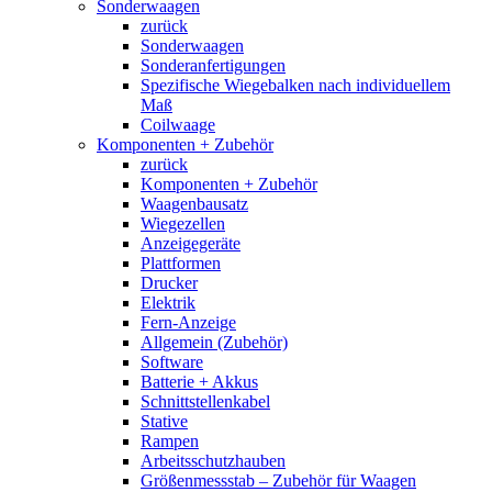
Sonderwaagen
zurück
Sonderwaagen
Sonderanfertigungen
Spezifische Wiegebalken nach individuellem
Maß
Coilwaage
Komponenten + Zubehör
zurück
Komponenten + Zubehör
Waagenbausatz
Wiegezellen
Anzeigegeräte
Plattformen
Drucker
Elektrik
Fern-Anzeige
Allgemein (Zubehör)
Software
Batterie + Akkus
Schnittstellenkabel
Stative
Rampen
Arbeitsschutzhauben
Größenmessstab – Zubehör für Waagen