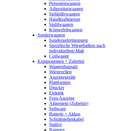
Personenwaagen
Adipositaswaagen
Stehhilfewaagen
Handkraftmesser
Stuhlwaagen
Körperfettwaagen
Sonderwaagen
Sonderanfertigungen
Spezifische Wiegebalken nach
individuellem Maß
Coilwaage
Komponenten + Zubehör
Waagenbausatz
Wiegezellen
Anzeigegeräte
Plattformen
Drucker
Elektrik
Fern-Anzeige
Allgemein (Zubehör)
Software
Batterie + Akkus
Schnittstellenkabel
Stative
Rampen