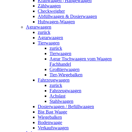
Kranwaagen | Hängewaagen
Zählwaagen
Checkweigher
Abfüllwaagen & Dosierwaagen
Hubwagen-Waagen
Agrarwaagen
zurück
Agrarwaagen
Tierwaagen
zurück
Tierwaagen
Agrar Tischwaagen vom Waagen
Fachhandel
Großtierwaagen
Tier-Wiegebalken
Fahrzeugwaagen
zurück
Fahrzeugwaagen
Achslast
Stahlwaagen
Dosierwaagen / Befüllwaagen
Big Bag Waage
Wiegebalken
Bodenwaage
Verkaufswaagen