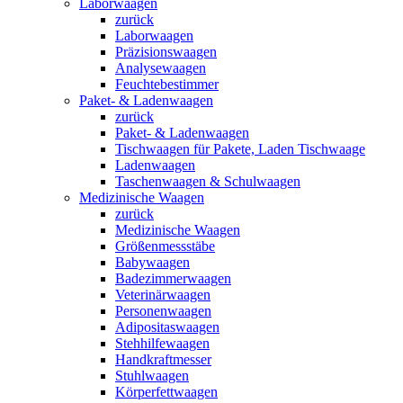
Laborwaagen
zurück
Laborwaagen
Präzisionswaagen
Analysewaagen
Feuchtebestimmer
Paket- & Ladenwaagen
zurück
Paket- & Ladenwaagen
Tischwaagen für Pakete, Laden Tischwaage
Ladenwaagen
Taschenwaagen & Schulwaagen
Medizinische Waagen
zurück
Medizinische Waagen
Größenmessstäbe
Babywaagen
Badezimmerwaagen
Veterinärwaagen
Personenwaagen
Adipositaswaagen
Stehhilfewaagen
Handkraftmesser
Stuhlwaagen
Körperfettwaagen