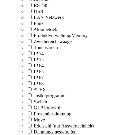
RS-485
USB
LAN Netzwerk
Funk
Akkubetrieb
Produktverwaltung/Memory
Zweibereichswaage
Touchscreen
IP 54
IP 55
IP 64
IP 65
IP 67
IP 68
ATEX
Justierprogramm
Switch
GLP Protokoll
Prozentbestimmung
Move
Edelstahl (nur Auswerteeinheit)
Dehnungsmessstreifen