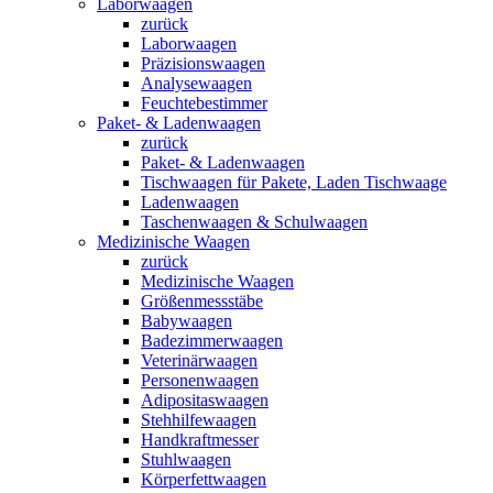
Laborwaagen
zurück
Laborwaagen
Präzisionswaagen
Analysewaagen
Feuchtebestimmer
Paket- & Ladenwaagen
zurück
Paket- & Ladenwaagen
Tischwaagen für Pakete, Laden Tischwaage
Ladenwaagen
Taschenwaagen & Schulwaagen
Medizinische Waagen
zurück
Medizinische Waagen
Größenmessstäbe
Babywaagen
Badezimmerwaagen
Veterinärwaagen
Personenwaagen
Adipositaswaagen
Stehhilfewaagen
Handkraftmesser
Stuhlwaagen
Körperfettwaagen