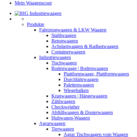
Mein Waagenscout
Produkte
Fahrzeugwaagen & LKW Waagen
Stahlwaagen
Betonwaagen
Achslastwaagen & Radlastwaagen
Containerwaagen
Industriewaagen
Tischwaagen
Bodenwaage | Bodenwaagen
Plattformwaage, Plattformwaagen
Durchfahrwaagen
Palettenwaagen
Wiegebalken
Kranwaagen | Hängewaagen
Zählwaagen
Checkweigher
Abfüllwaagen & Dosierwaagen
Hubwagen-Waagen
Agrarwaagen
Tierwaagen
Agrar Tischwaagen vom Waagen