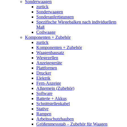
Sonderwaagen
zurück
Sonderwaagen
Sonderanfertigungen
Spezifische Wiegebalken nach individuellem
Maß
Coilwaage
Komponenten + Zubehör
zurück
Komponenten + Zubehör
Waagenbausatz
Wiegezellen
Anzeigegeräte
Plattformen
Drucker
Elektrik
Fern-Anzeige
Allgemein (Zubehör)
Software
Batterie + Akkus
Schnittstellenkabel
Stative
Rampen
Arbeitsschutzhauben
Größenmessstab – Zubehör für Waagen