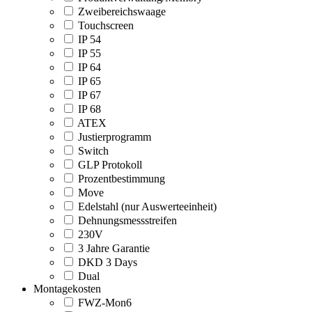
Zweibereichswaage
Touchscreen
IP 54
IP 55
IP 64
IP 65
IP 67
IP 68
ATEX
Justierprogramm
Switch
GLP Protokoll
Prozentbestimmung
Move
Edelstahl (nur Auswerteeinheit)
Dehnungsmessstreifen
230V
3 Jahre Garantie
DKD 3 Days
Dual
Montagekosten
FWZ-Mon6