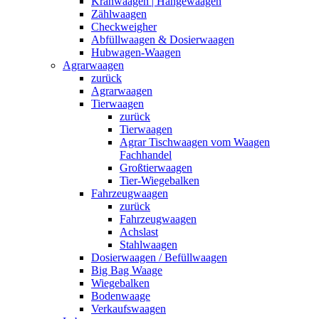
Kranwaagen | Hängewaagen
Zählwaagen
Checkweigher
Abfüllwaagen & Dosierwaagen
Hubwagen-Waagen
Agrarwaagen
zurück
Agrarwaagen
Tierwaagen
zurück
Tierwaagen
Agrar Tischwaagen vom Waagen
Fachhandel
Großtierwaagen
Tier-Wiegebalken
Fahrzeugwaagen
zurück
Fahrzeugwaagen
Achslast
Stahlwaagen
Dosierwaagen / Befüllwaagen
Big Bag Waage
Wiegebalken
Bodenwaage
Verkaufswaagen