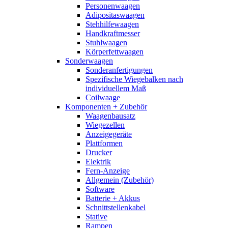
Personenwaagen
Adipositaswaagen
Stehhilfewaagen
Handkraftmesser
Stuhlwaagen
Körperfettwaagen
Sonderwaagen
Sonderanfertigungen
Spezifische Wiegebalken nach
individuellem Maß
Coilwaage
Komponenten + Zubehör
Waagenbausatz
Wiegezellen
Anzeigegeräte
Plattformen
Drucker
Elektrik
Fern-Anzeige
Allgemein (Zubehör)
Software
Batterie + Akkus
Schnittstellenkabel
Stative
Rampen