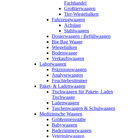
Fachhandel
Großtierwaagen
Tier-Wiegebalken
Fahrzeugwaagen
Achslast
Stahlwaagen
Dosierwaagen / Befüllwaagen
Big Bag Waage
Wiegebalken
Bodenwaage
Verkaufswaagen
Laborwaagen
Präzisionswaagen
Analysewaagen
Feuchtebestimmer
Paket- & Ladenwaagen
Tischwaagen für Pakete, Laden
Tischwaage
Ladenwaagen
Taschenwaagen & Schulwaagen
Medizinische Waagen
Größenmessstäbe
Babywaagen
Badezimmerwaagen
Veterinärwaagen