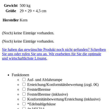
Gewicht
500 kg
Größe
29 × 29 × 4,5 cm
Hersteller
Kern
(Noch) keine Einträge vorhanden.
(Noch) keine Einträge vorhanden.
Sie haben das gewünschte Produkt noch nicht gefunden? Schreiben
Sie uns oder rufen Sie uns an. Wir erarbeiten für Sie die optimale
und wirtschaftlichste Lösung.
Funktionen
Auf- und Abfahrrampe
Ersteichung/Konformitätsbewertung (zzgl. 0€)
Feststellbremse
Feststellbremse (inklusive)
Konformitätsbewertung/Ersteichung (inklusive)
*Edelstahlgehäuse
/ip [d]{2}/i