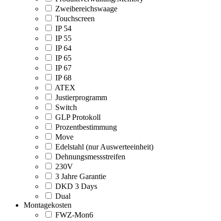
Zweibereichswaage
Touchscreen
IP 54
IP 55
IP 64
IP 65
IP 67
IP 68
ATEX
Justierprogramm
Switch
GLP Protokoll
Prozentbestimmung
Move
Edelstahl (nur Auswerteeinheit)
Dehnungsmessstreifen
230V
3 Jahre Garantie
DKD 3 Days
Dual
Montagekosten
FWZ-Mon6