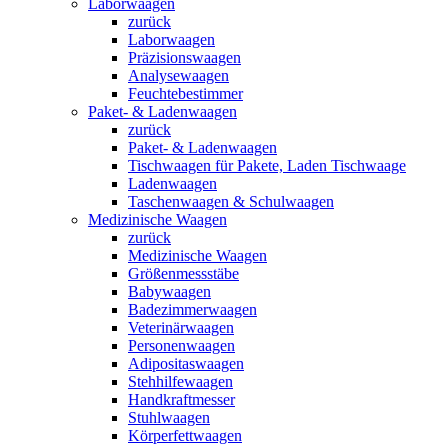
Laborwaagen
zurück
Laborwaagen
Präzisionswaagen
Analysewaagen
Feuchtebestimmer
Paket- & Ladenwaagen
zurück
Paket- & Ladenwaagen
Tischwaagen für Pakete, Laden Tischwaage
Ladenwaagen
Taschenwaagen & Schulwaagen
Medizinische Waagen
zurück
Medizinische Waagen
Größenmessstäbe
Babywaagen
Badezimmerwaagen
Veterinärwaagen
Personenwaagen
Adipositaswaagen
Stehhilfewaagen
Handkraftmesser
Stuhlwaagen
Körperfettwaagen