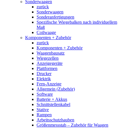
Sonderwaagen
zurück
Sonderwaagen
Sonderanfertigungen
Spezifische Wiegebalken nach individuellem
Maß
Coilwaage
Komponenten + Zubehör
zurück
Komponenten + Zubehör
Waagenbausatz
Wiegezellen
Anzeigegeräte
Plattformen
Drucker
Elektrik
Fern-Anzeige
Allgemein (Zubehör)
Software
Batterie + Akkus
Schnittstellenkabel
Stative
Rampen
Arbeitsschutzhauben
Größenmessstab – Zubehör für Waagen