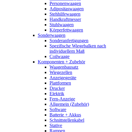
Personenwaagen
Adipositaswaagen
Stehhilfewaagen
Handkraftmesser
Stuhlwaagen
Körperfettwaagen
Sonderwaagen
Sonderanfertigungen
Spezifische Wiegebalken nach
individuellem Maß
Coilwaage
Komponenten + Zubehör
Waagenbausatz
Wiegezellen
Anzeigegeräte
Plattformen
Drucker
Elektrik
Fern-Anzeige
Allgemein (Zubehör)
Software
Batterie + Akkus
Schnittstellenkabel
Stative
Rampen