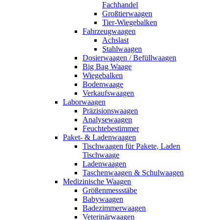
Fachhandel
Großtierwaagen
Tier-Wiegebalken
Fahrzeugwaagen
Achslast
Stahlwaagen
Dosierwaagen / Befüllwaagen
Big Bag Waage
Wiegebalken
Bodenwaage
Verkaufswaagen
Laborwaagen
Präzisionswaagen
Analysewaagen
Feuchtebestimmer
Paket- & Ladenwaagen
Tischwaagen für Pakete, Laden
Tischwaage
Ladenwaagen
Taschenwaagen & Schulwaagen
Medizinische Waagen
Größenmessstäbe
Babywaagen
Badezimmerwaagen
Veterinärwaagen