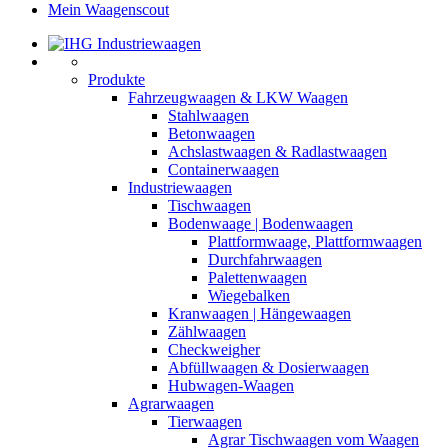
Mein Waagenscout
Produkte
Fahrzeugwaagen & LKW Waagen
Stahlwaagen
Betonwaagen
Achslastwaagen & Radlastwaagen
Containerwaagen
Industriewaagen
Tischwaagen
Bodenwaage | Bodenwaagen
Plattformwaage, Plattformwaagen
Durchfahrwaagen
Palettenwaagen
Wiegebalken
Kranwaagen | Hängewaagen
Zählwaagen
Checkweigher
Abfüllwaagen & Dosierwaagen
Hubwagen-Waagen
Agrarwaagen
Tierwaagen
Agrar Tischwaagen vom Waagen