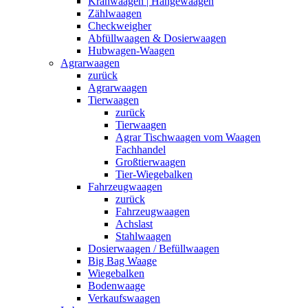
Kranwaagen | Hängewaagen
Zählwaagen
Checkweigher
Abfüllwaagen & Dosierwaagen
Hubwagen-Waagen
Agrarwaagen
zurück
Agrarwaagen
Tierwaagen
zurück
Tierwaagen
Agrar Tischwaagen vom Waagen
Fachhandel
Großtierwaagen
Tier-Wiegebalken
Fahrzeugwaagen
zurück
Fahrzeugwaagen
Achslast
Stahlwaagen
Dosierwaagen / Befüllwaagen
Big Bag Waage
Wiegebalken
Bodenwaage
Verkaufswaagen