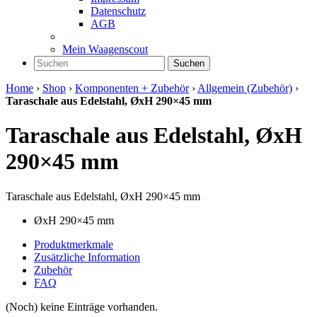
Datenschutz
AGB
Mein Waagenscout
Suchen
Home
›
Shop
›
Komponenten + Zubehör
›
Allgemein (Zubehör)
›
Taraschale aus Edelstahl, ØxH 290×45 mm
Taraschale aus Edelstahl, ØxH
290×45 mm
Taraschale aus Edelstahl, ØxH 290×45 mm
ØxH 290×45 mm
Produktmerkmale
Zusätzliche Information
Zubehör
FAQ
(Noch) keine Einträge vorhanden.