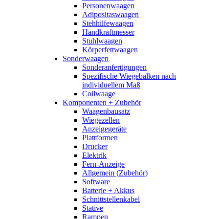
Personenwaagen
Adipositaswaagen
Stehhilfewaagen
Handkraftmesser
Stuhlwaagen
Körperfettwaagen
Sonderwaagen
Sonderanfertigungen
Spezifische Wiegebalken nach
individuellem Maß
Coilwaage
Komponenten + Zubehör
Waagenbausatz
Wiegezellen
Anzeigegeräte
Plattformen
Drucker
Elektrik
Fern-Anzeige
Allgemein (Zubehör)
Software
Batterie + Akkus
Schnittstellenkabel
Stative
Rampen