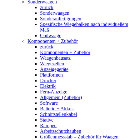
Sonderwaagen
zurück
Sonderwaagen
Sonderanfertigungen
Spezifische Wiegebalken nach individuellem
Maß
Coilwaage
Komponenten + Zubehör
zurück
Komponenten + Zubehör
Waagenbausatz
Wiegezellen
Anzeigegeräte
Plattformen
Drucker
Elektrik
Fern-Anzeige
Allgemein (Zubehör)
Software
Batterie + Akkus
Schnittstellenkabel
Stative
Rampen
Arbeitsschutzhauben
Größenmessstab – Zubehör für Waagen