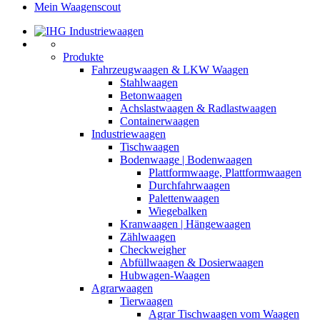
Mein Waagenscout
Produkte
Fahrzeugwaagen & LKW Waagen
Stahlwaagen
Betonwaagen
Achslastwaagen & Radlastwaagen
Containerwaagen
Industriewaagen
Tischwaagen
Bodenwaage | Bodenwaagen
Plattformwaage, Plattformwaagen
Durchfahrwaagen
Palettenwaagen
Wiegebalken
Kranwaagen | Hängewaagen
Zählwaagen
Checkweigher
Abfüllwaagen & Dosierwaagen
Hubwagen-Waagen
Agrarwaagen
Tierwaagen
Agrar Tischwaagen vom Waagen