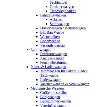
Fachhandel
Großtierwaagen
Tier-Wiegebalken
Fahrzeugwaagen
Achslast
Stahlwaagen
Dosierwaagen / Befüllwaagen
Big Bag Waage
Wiegebalken
Bodenwaage
Verkaufswaagen
Laborwaagen
Präzisionswaagen
Analysewaagen
Feuchtebestimmer
Paket- & Ladenwaagen
Tischwaagen für Pakete, Laden
Tischwaage
Ladenwaagen
Taschenwaagen & Schulwaagen
Medizinische Waagen
Größenmessstäbe
Babywaagen
Badezimmerwaagen
Veterinärwaagen