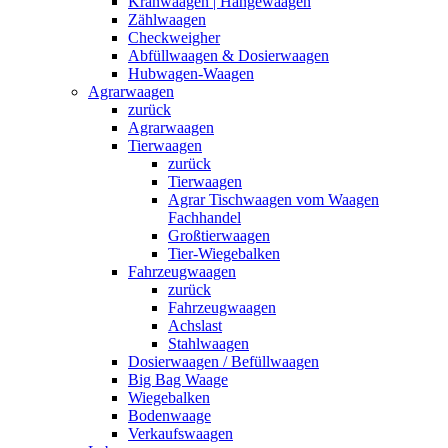
Kranwaagen | Hängewaagen
Zählwaagen
Checkweigher
Abfüllwaagen & Dosierwaagen
Hubwagen-Waagen
Agrarwaagen
zurück
Agrarwaagen
Tierwaagen
zurück
Tierwaagen
Agrar Tischwaagen vom Waagen
Fachhandel
Großtierwaagen
Tier-Wiegebalken
Fahrzeugwaagen
zurück
Fahrzeugwaagen
Achslast
Stahlwaagen
Dosierwaagen / Befüllwaagen
Big Bag Waage
Wiegebalken
Bodenwaage
Verkaufswaagen