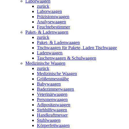
Laborwaagen
zurück
Laborwaagen
Präzisionswaagen
Analysewaagen
Feuchtebestimmer
Paket- & Ladenwaagen
zurück
Paket- & Ladenwaagen
Tischwaagen für Pakete, Laden Tischwaage
Ladenwaagen
Taschenwaagen & Schulwaagen
Medizinische Waagen
zurück
Medizinische Waagen
Größenmessstäbe
Babywaagen
Badezimmerwaagen
Veterinärwaagen
Personenwaagen
Adipositaswaagen
Stehhilfewaagen
Handkraftmesser
Stuhlwaagen
Körperfettwaagen