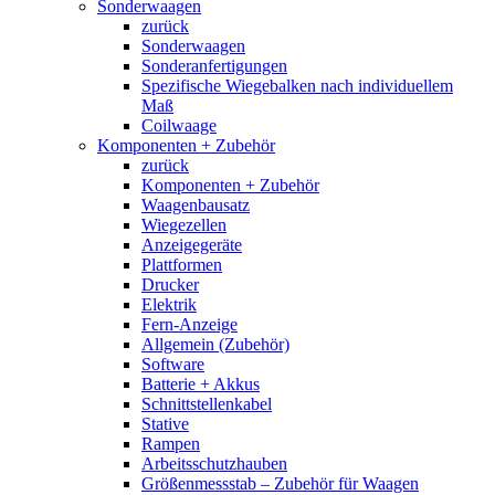
Sonderwaagen
zurück
Sonderwaagen
Sonderanfertigungen
Spezifische Wiegebalken nach individuellem
Maß
Coilwaage
Komponenten + Zubehör
zurück
Komponenten + Zubehör
Waagenbausatz
Wiegezellen
Anzeigegeräte
Plattformen
Drucker
Elektrik
Fern-Anzeige
Allgemein (Zubehör)
Software
Batterie + Akkus
Schnittstellenkabel
Stative
Rampen
Arbeitsschutzhauben
Größenmessstab – Zubehör für Waagen