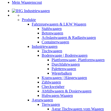
Mein Waagenscout
Produkte
Fahrzeugwaagen & LKW Waagen
Stahlwaagen
Betonwaagen
Achslastwaagen & Radlastwaagen
Containerwaagen
Industriewaagen
Tischwaagen
Bodenwaage | Bodenwaagen
Plattformwaage, Plattformwaagen
Durchfahrwaagen
Palettenwaagen
Wiegebalken
Kranwaagen | Hängewaagen
Zählwaagen
Checkweigher
Abfüllwaagen & Dosierwaagen
Hubwagen-Waagen
Agrarwaagen
Tierwaagen
Agrar Tischwaagen vom Waagen