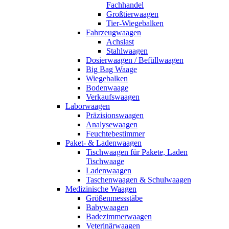
Fachhandel
Großtierwaagen
Tier-Wiegebalken
Fahrzeugwaagen
Achslast
Stahlwaagen
Dosierwaagen / Befüllwaagen
Big Bag Waage
Wiegebalken
Bodenwaage
Verkaufswaagen
Laborwaagen
Präzisionswaagen
Analysewaagen
Feuchtebestimmer
Paket- & Ladenwaagen
Tischwaagen für Pakete, Laden
Tischwaage
Ladenwaagen
Taschenwaagen & Schulwaagen
Medizinische Waagen
Größenmessstäbe
Babywaagen
Badezimmerwaagen
Veterinärwaagen