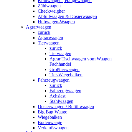
Kranwaagen | Hängewaagen
Zählwaagen
Checkweigher
Abfüllwaagen & Dosierwaagen
Hubwagen-Waagen
Agrarwaagen
zurück
Agrarwaagen
Tierwaagen
zurück
Tierwaagen
Agrar Tischwaagen vom Waagen
Fachhandel
Großtierwaagen
Tier-Wiegebalken
Fahrzeugwaagen
zurück
Fahrzeugwaagen
Achslast
Stahlwaagen
Dosierwaagen / Befüllwaagen
Big Bag Waage
Wiegebalken
Bodenwaage
Verkaufswaagen