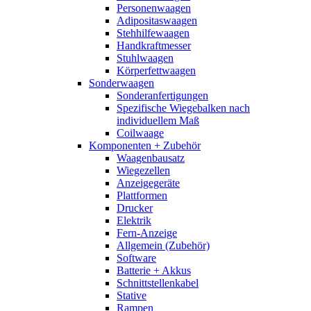
Personenwaagen
Adipositaswaagen
Stehhilfewaagen
Handkraftmesser
Stuhlwaagen
Körperfettwaagen
Sonderwaagen
Sonderanfertigungen
Spezifische Wiegebalken nach
individuellem Maß
Coilwaage
Komponenten + Zubehör
Waagenbausatz
Wiegezellen
Anzeigegeräte
Plattformen
Drucker
Elektrik
Fern-Anzeige
Allgemein (Zubehör)
Software
Batterie + Akkus
Schnittstellenkabel
Stative
Rampen