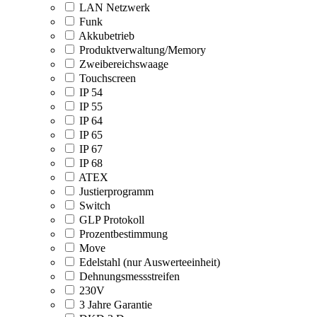
LAN Netzwerk
Funk
Akkubetrieb
Produktverwaltung/Memory
Zweibereichswaage
Touchscreen
IP 54
IP 55
IP 64
IP 65
IP 67
IP 68
ATEX
Justierprogramm
Switch
GLP Protokoll
Prozentbestimmung
Move
Edelstahl (nur Auswerteeinheit)
Dehnungsmessstreifen
230V
3 Jahre Garantie