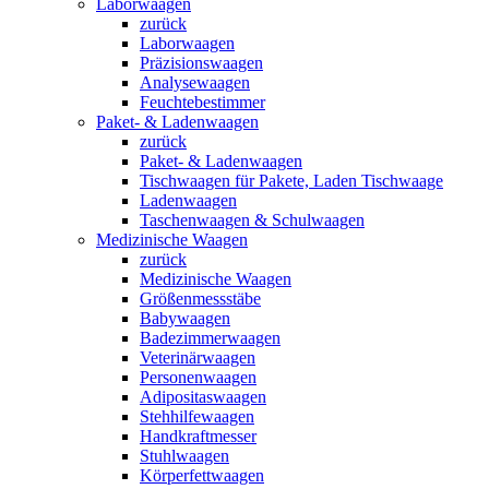
Laborwaagen
zurück
Laborwaagen
Präzisionswaagen
Analysewaagen
Feuchtebestimmer
Paket- & Ladenwaagen
zurück
Paket- & Ladenwaagen
Tischwaagen für Pakete, Laden Tischwaage
Ladenwaagen
Taschenwaagen & Schulwaagen
Medizinische Waagen
zurück
Medizinische Waagen
Größenmessstäbe
Babywaagen
Badezimmerwaagen
Veterinärwaagen
Personenwaagen
Adipositaswaagen
Stehhilfewaagen
Handkraftmesser
Stuhlwaagen
Körperfettwaagen