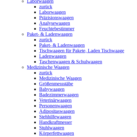
Laborwaagen
zurück
Laborwaagen
Präzisionswaagen
Analysewaagen
Feuchtebestimmer
Paket- & Ladenwaagen
zurück
Paket- & Ladenwaagen
Tischwaagen für Pakete, Laden Tischwaage
Ladenwaagen
Taschenwaagen & Schulwaagen
Medizinische Waagen
zurück
Medizinische Waagen
Größenmessstäbe
Babywaagen
Badezimmerwaagen
Veterinärwaagen
Personenwaagen
Adipositaswaagen
Stehhilfewaagen
Handkraftmesser
Stuhlwaagen
Körperfettwaagen