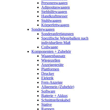
Personenwaagen
Adipositaswaagen
Stehhilfewaagen
Handkraftmesser
Stuhlwaagen
Körperfettwaagen
Sonderwaagen
Sonderanfertigungen
Spezifische Wiegebalken nach
individuellem Maß
Coilwaage
Komponenten + Zubehör
Waagenbausatz
Wiegezellen
Anzeigegeräte
Plattformen
Drucker
Elektrik
Fern-Anzeige
Allgemein (Zubehör)
Software
Batterie + Akkus
Schnittstellenkabel
Stative
Rampen