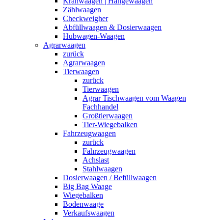
Kranwaagen | Hängewaagen
Zählwaagen
Checkweigher
Abfüllwaagen & Dosierwaagen
Hubwagen-Waagen
Agrarwaagen
zurück
Agrarwaagen
Tierwaagen
zurück
Tierwaagen
Agrar Tischwaagen vom Waagen
Fachhandel
Großtierwaagen
Tier-Wiegebalken
Fahrzeugwaagen
zurück
Fahrzeugwaagen
Achslast
Stahlwaagen
Dosierwaagen / Befüllwaagen
Big Bag Waage
Wiegebalken
Bodenwaage
Verkaufswaagen