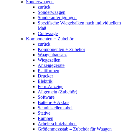
Sonderwaagen
zurück
Sonderwaagen
Sonderanfertigungen
Spezifische Wiegebalken nach individuellem
Maß
Coilwaage
Komponenten + Zubehör
zurück
Komponenten + Zubehör
Waagenbausatz
Wiegezellen
Anzeigegeräte
Plattformen
Drucker
Elektrik
Fern-Anzeige
Allgemein (Zubehör)
Software
Batterie + Akkus
Schnittstellenkabel
Stative
Rampen
Arbeitsschutzhauben
Größenmessstab – Zubehör für Waagen