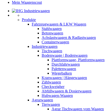
Mein Waagenscout
Produkte
Fahrzeugwaagen & LKW Waagen
Stahlwaagen
Betonwaagen
Achslastwaagen & Radlastwaagen
Containerwaagen
Industriewaagen
Tischwaagen
Bodenwaage | Bodenwaagen
Plattformwaage, Plattformwaagen
Durchfahrwaagen
Palettenwaagen
Wiegebalken
Kranwaagen | Hängewaagen
Zählwaagen
Checkweigher
Abfüllwaagen & Dosierwaagen
Hubwagen-Waagen
Agrarwaagen
Tierwaagen
Agrar Tischwaagen vom Waagen