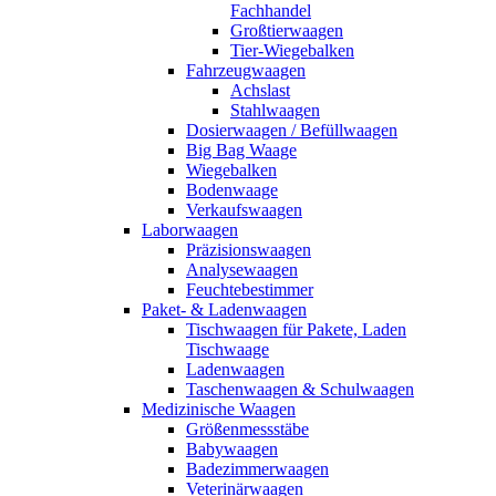
Fachhandel
Großtierwaagen
Tier-Wiegebalken
Fahrzeugwaagen
Achslast
Stahlwaagen
Dosierwaagen / Befüllwaagen
Big Bag Waage
Wiegebalken
Bodenwaage
Verkaufswaagen
Laborwaagen
Präzisionswaagen
Analysewaagen
Feuchtebestimmer
Paket- & Ladenwaagen
Tischwaagen für Pakete, Laden
Tischwaage
Ladenwaagen
Taschenwaagen & Schulwaagen
Medizinische Waagen
Größenmessstäbe
Babywaagen
Badezimmerwaagen
Veterinärwaagen