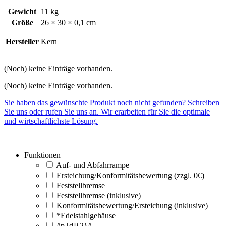
Gewicht
11 kg
Größe
26 × 30 × 0,1 cm
Hersteller
Kern
(Noch) keine Einträge vorhanden.
(Noch) keine Einträge vorhanden.
Sie haben das gewünschte Produkt noch nicht gefunden? Schreiben
Sie uns oder rufen Sie uns an. Wir erarbeiten für Sie die optimale
und wirtschaftlichste Lösung.
Funktionen
Auf- und Abfahrrampe
Ersteichung/Konformitätsbewertung (zzgl. 0€)
Feststellbremse
Feststellbremse (inklusive)
Konformitätsbewertung/Ersteichung (inklusive)
*Edelstahlgehäuse
/ip [d]{2}/i