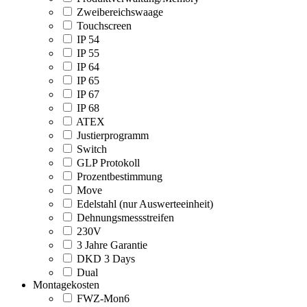
Zweibereichswaage
Touchscreen
IP 54
IP 55
IP 64
IP 65
IP 67
IP 68
ATEX
Justierprogramm
Switch
GLP Protokoll
Prozentbestimmung
Move
Edelstahl (nur Auswerteeinheit)
Dehnungsmessstreifen
230V
3 Jahre Garantie
DKD 3 Days
Dual
Montagekosten
FWZ-Mon6