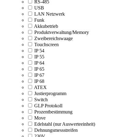
RS-485
USB
LAN Netzwerk
Funk
Akkubetrieb
Produktverwaltung/Memory
Zweibereichswaage
Touchscreen
IP 54
IP 55
IP 64
IP 65
IP 67
IP 68
ATEX
Justierprogramm
Switch
GLP Protokoll
Prozentbestimmung
Move
Edelstahl (nur Auswerteeinheit)
Dehnungsmessstreifen
230V