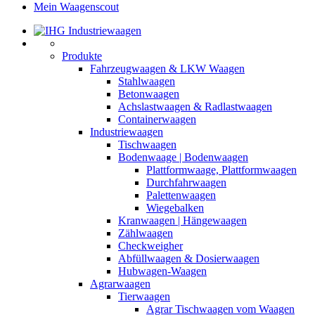
Mein Waagenscout
Produkte
Fahrzeugwaagen & LKW Waagen
Stahlwaagen
Betonwaagen
Achslastwaagen & Radlastwaagen
Containerwaagen
Industriewaagen
Tischwaagen
Bodenwaage | Bodenwaagen
Plattformwaage, Plattformwaagen
Durchfahrwaagen
Palettenwaagen
Wiegebalken
Kranwaagen | Hängewaagen
Zählwaagen
Checkweigher
Abfüllwaagen & Dosierwaagen
Hubwagen-Waagen
Agrarwaagen
Tierwaagen
Agrar Tischwaagen vom Waagen