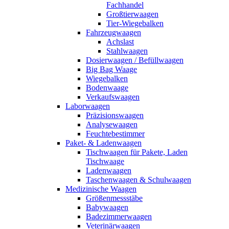
Fachhandel
Großtierwaagen
Tier-Wiegebalken
Fahrzeugwaagen
Achslast
Stahlwaagen
Dosierwaagen / Befüllwaagen
Big Bag Waage
Wiegebalken
Bodenwaage
Verkaufswaagen
Laborwaagen
Präzisionswaagen
Analysewaagen
Feuchtebestimmer
Paket- & Ladenwaagen
Tischwaagen für Pakete, Laden
Tischwaage
Ladenwaagen
Taschenwaagen & Schulwaagen
Medizinische Waagen
Größenmessstäbe
Babywaagen
Badezimmerwaagen
Veterinärwaagen