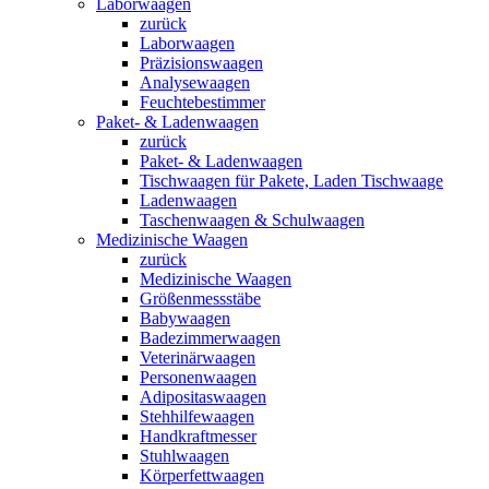
Laborwaagen
zurück
Laborwaagen
Präzisionswaagen
Analysewaagen
Feuchtebestimmer
Paket- & Ladenwaagen
zurück
Paket- & Ladenwaagen
Tischwaagen für Pakete, Laden Tischwaage
Ladenwaagen
Taschenwaagen & Schulwaagen
Medizinische Waagen
zurück
Medizinische Waagen
Größenmessstäbe
Babywaagen
Badezimmerwaagen
Veterinärwaagen
Personenwaagen
Adipositaswaagen
Stehhilfewaagen
Handkraftmesser
Stuhlwaagen
Körperfettwaagen