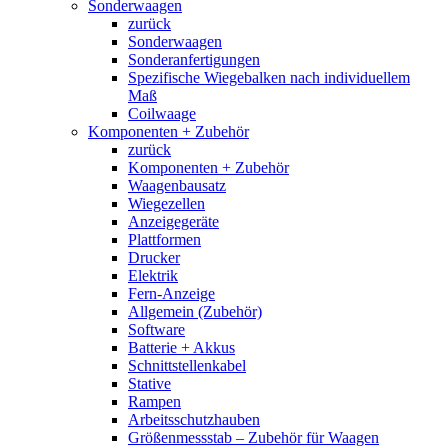
Sonderwaagen
zurück
Sonderwaagen
Sonderanfertigungen
Spezifische Wiegebalken nach individuellem
Maß
Coilwaage
Komponenten + Zubehör
zurück
Komponenten + Zubehör
Waagenbausatz
Wiegezellen
Anzeigegeräte
Plattformen
Drucker
Elektrik
Fern-Anzeige
Allgemein (Zubehör)
Software
Batterie + Akkus
Schnittstellenkabel
Stative
Rampen
Arbeitsschutzhauben
Größenmessstab – Zubehör für Waagen