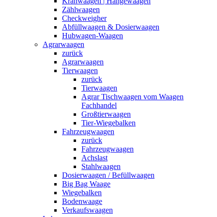
Kranwaagen | Hängewaagen
Zählwaagen
Checkweigher
Abfüllwaagen & Dosierwaagen
Hubwagen-Waagen
Agrarwaagen
zurück
Agrarwaagen
Tierwaagen
zurück
Tierwaagen
Agrar Tischwaagen vom Waagen
Fachhandel
Großtierwaagen
Tier-Wiegebalken
Fahrzeugwaagen
zurück
Fahrzeugwaagen
Achslast
Stahlwaagen
Dosierwaagen / Befüllwaagen
Big Bag Waage
Wiegebalken
Bodenwaage
Verkaufswaagen