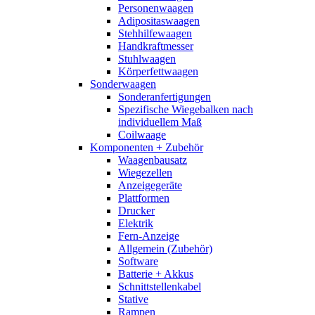
Personenwaagen
Adipositaswaagen
Stehhilfewaagen
Handkraftmesser
Stuhlwaagen
Körperfettwaagen
Sonderwaagen
Sonderanfertigungen
Spezifische Wiegebalken nach
individuellem Maß
Coilwaage
Komponenten + Zubehör
Waagenbausatz
Wiegezellen
Anzeigegeräte
Plattformen
Drucker
Elektrik
Fern-Anzeige
Allgemein (Zubehör)
Software
Batterie + Akkus
Schnittstellenkabel
Stative
Rampen