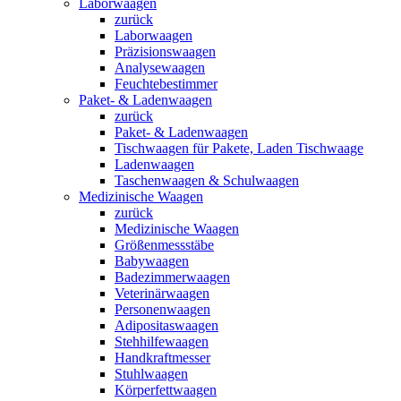
Laborwaagen
zurück
Laborwaagen
Präzisionswaagen
Analysewaagen
Feuchtebestimmer
Paket- & Ladenwaagen
zurück
Paket- & Ladenwaagen
Tischwaagen für Pakete, Laden Tischwaage
Ladenwaagen
Taschenwaagen & Schulwaagen
Medizinische Waagen
zurück
Medizinische Waagen
Größenmessstäbe
Babywaagen
Badezimmerwaagen
Veterinärwaagen
Personenwaagen
Adipositaswaagen
Stehhilfewaagen
Handkraftmesser
Stuhlwaagen
Körperfettwaagen