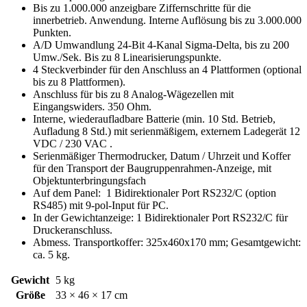
Bis zu 1.000.000 anzeigbare Ziffernschritte für die
innerbetrieb. Anwendung. Interne Auflösung bis zu 3.000.000
Punkten.
A/D Umwandlung 24-Bit 4-Kanal Sigma-Delta, bis zu 200
Umw./Sek. Bis zu 8 Linearisierungspunkte.
4 Steckverbinder für den Anschluss an 4 Plattformen (optional
bis zu 8 Plattformen).
Anschluss für bis zu 8 Analog-Wägezellen mit
Eingangswiders. 350 Ohm.
Interne, wiederaufladbare Batterie (min. 10 Std. Betrieb,
Aufladung 8 Std.) mit serienmäßigem, externem Ladegerät 12
VDC / 230 VAC .
Serienmäßiger Thermodrucker, Datum / Uhrzeit und Koffer
für den Transport der Baugruppenrahmen-Anzeige, mit
Objektunterbringungsfach
Auf dem Panel: 1 Bidirektionaler Port RS232/C (option
RS485) mit 9-pol-Input für PC.
In der Gewichtanzeige: 1 Bidirektionaler Port RS232/C für
Druckeranschluss.
Abmess. Transportkoffer: 325x460x170 mm; Gesamtgewicht:
ca. 5 kg.
Gewicht
5 kg
Größe
33 × 46 × 17 cm