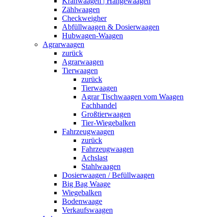
Kranwaagen | Hängewaagen
Zählwaagen
Checkweigher
Abfüllwaagen & Dosierwaagen
Hubwagen-Waagen
Agrarwaagen
zurück
Agrarwaagen
Tierwaagen
zurück
Tierwaagen
Agrar Tischwaagen vom Waagen
Fachhandel
Großtierwaagen
Tier-Wiegebalken
Fahrzeugwaagen
zurück
Fahrzeugwaagen
Achslast
Stahlwaagen
Dosierwaagen / Befüllwaagen
Big Bag Waage
Wiegebalken
Bodenwaage
Verkaufswaagen