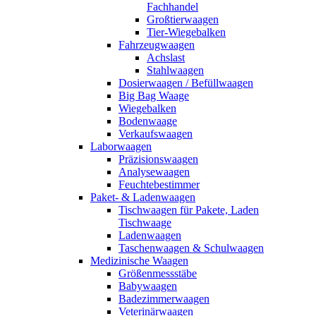
Fachhandel
Großtierwaagen
Tier-Wiegebalken
Fahrzeugwaagen
Achslast
Stahlwaagen
Dosierwaagen / Befüllwaagen
Big Bag Waage
Wiegebalken
Bodenwaage
Verkaufswaagen
Laborwaagen
Präzisionswaagen
Analysewaagen
Feuchtebestimmer
Paket- & Ladenwaagen
Tischwaagen für Pakete, Laden
Tischwaage
Ladenwaagen
Taschenwaagen & Schulwaagen
Medizinische Waagen
Größenmessstäbe
Babywaagen
Badezimmerwaagen
Veterinärwaagen