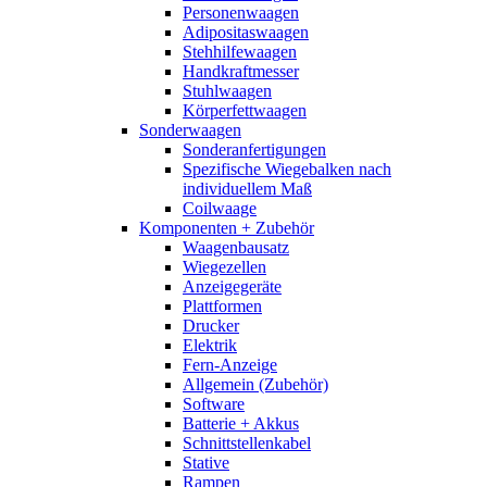
Personenwaagen
Adipositaswaagen
Stehhilfewaagen
Handkraftmesser
Stuhlwaagen
Körperfettwaagen
Sonderwaagen
Sonderanfertigungen
Spezifische Wiegebalken nach
individuellem Maß
Coilwaage
Komponenten + Zubehör
Waagenbausatz
Wiegezellen
Anzeigegeräte
Plattformen
Drucker
Elektrik
Fern-Anzeige
Allgemein (Zubehör)
Software
Batterie + Akkus
Schnittstellenkabel
Stative
Rampen