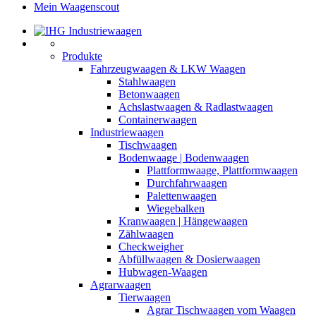
Mein Waagenscout
Produkte
Fahrzeugwaagen & LKW Waagen
Stahlwaagen
Betonwaagen
Achslastwaagen & Radlastwaagen
Containerwaagen
Industriewaagen
Tischwaagen
Bodenwaage | Bodenwaagen
Plattformwaage, Plattformwaagen
Durchfahrwaagen
Palettenwaagen
Wiegebalken
Kranwaagen | Hängewaagen
Zählwaagen
Checkweigher
Abfüllwaagen & Dosierwaagen
Hubwagen-Waagen
Agrarwaagen
Tierwaagen
Agrar Tischwaagen vom Waagen