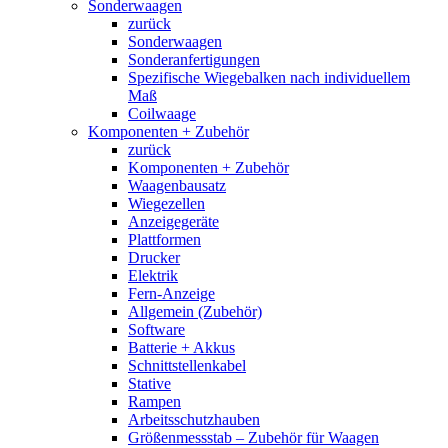
Sonderwaagen
zurück
Sonderwaagen
Sonderanfertigungen
Spezifische Wiegebalken nach individuellem
Maß
Coilwaage
Komponenten + Zubehör
zurück
Komponenten + Zubehör
Waagenbausatz
Wiegezellen
Anzeigegeräte
Plattformen
Drucker
Elektrik
Fern-Anzeige
Allgemein (Zubehör)
Software
Batterie + Akkus
Schnittstellenkabel
Stative
Rampen
Arbeitsschutzhauben
Größenmessstab – Zubehör für Waagen