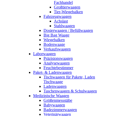
Fachhandel
Großtierwaagen
Tier-Wiegebalken
Fahrzeugwaagen
Achslast
Stahlwaagen
Dosierwaagen / Befüllwaagen
Big Bag Waage
Wiegebalken
Bodenwaage
Verkaufswaagen
Laborwaagen
Präzisionswaagen
Analysewaagen
Feuchtebestimmer
Paket- & Ladenwaagen
Tischwaagen für Pakete, Laden
Tischwaage
Ladenwaagen
Taschenwaagen & Schulwaagen
Medizinische Waagen
Größenmessstäbe
Babywaagen
Badezimmerwaagen
Veterinärwaagen