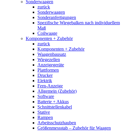
Sonderwaagen
zurück
Sonderwaagen
Sonderanfertigungen
Spezifische Wiegebalken nach individuellem
Maß
Coilwaage
Komponenten + Zubehör
zurück
Komponenten + Zubehör
Waagenbausatz
Wiegezellen
Anzeigegeräte
Plattformen
Drucker
Elektrik
Fern-Anzeige
Allgemein (Zubehör)
Software
Batterie + Akkus
Schnittstellenkabel
Stative
Rampen
Arbeitsschutzhauben
Größenmessstab – Zubehör für Waagen