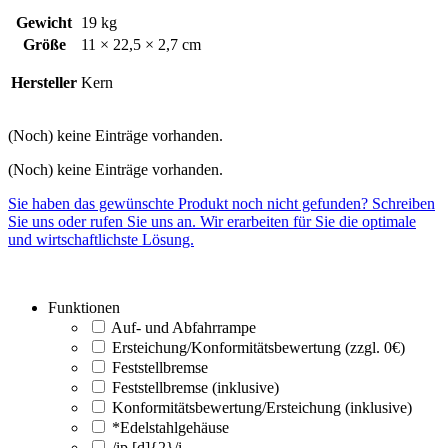
Gewicht
19 kg
Größe
11 × 22,5 × 2,7 cm
Hersteller
Kern
(Noch) keine Einträge vorhanden.
(Noch) keine Einträge vorhanden.
Sie haben das gewünschte Produkt noch nicht gefunden? Schreiben
Sie uns oder rufen Sie uns an. Wir erarbeiten für Sie die optimale
und wirtschaftlichste Lösung.
Funktionen
Auf- und Abfahrrampe
Ersteichung/Konformitätsbewertung (zzgl. 0€)
Feststellbremse
Feststellbremse (inklusive)
Konformitätsbewertung/Ersteichung (inklusive)
*Edelstahlgehäuse
/ip [d]{2}/i