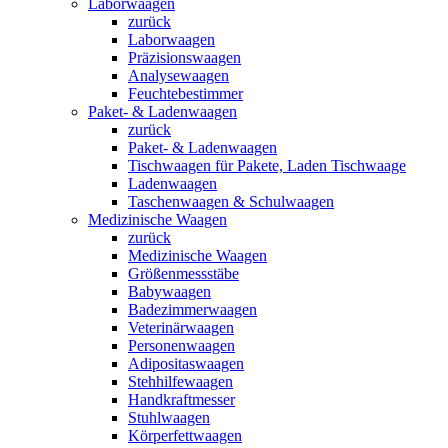
Laborwaagen
zurück
Laborwaagen
Präzisionswaagen
Analysewaagen
Feuchtebestimmer
Paket- & Ladenwaagen
zurück
Paket- & Ladenwaagen
Tischwaagen für Pakete, Laden Tischwaage
Ladenwaagen
Taschenwaagen & Schulwaagen
Medizinische Waagen
zurück
Medizinische Waagen
Größenmessstäbe
Babywaagen
Badezimmerwaagen
Veterinärwaagen
Personenwaagen
Adipositaswaagen
Stehhilfewaagen
Handkraftmesser
Stuhlwaagen
Körperfettwaagen