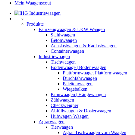
Mein Waagenscout
Produkte
Fahrzeugwaagen & LKW Waagen
Stahlwaagen
Betonwaagen
Achslastwaagen & Radlastwaagen
Containerwaagen
Industriewaagen
Tischwaagen
Bodenwaage | Bodenwaagen
Plattformwaage, Plattformwaagen
Durchfahrwaagen
Palettenwaagen
Wiegebalken
Kranwaagen | Hängewaagen
Zählwaagen
Checkweigher
Abfüllwaagen & Dosierwaagen
Hubwagen-Waagen
Agrarwaagen
Tierwaagen
Agrar Tischwaagen vom Waagen