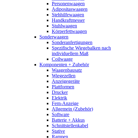
Personenwaagen
Adipositaswaagen
Stehhilfewaagen
Handkraftmesser
Stuhlwaagen
Körperfettwaagen
Sonderwaagen
Sonderanfertigungen
Spezifische Wiegebalken nach
individuellem Maß
Coilwaage
Komponenten + Zubehör
Waagenbausatz
Wiegezellen
Anzeigegeräte
Plattformen
Drucker
Elektrik
Fern-Anzeige
Allgemein (Zubehör)
Software
Batterie + Akkus
Schnittstellenkabel
Stative
Rampen