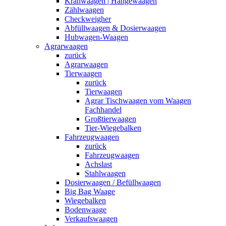
Kranwaagen | Hängewaagen
Zählwaagen
Checkweigher
Abfüllwaagen & Dosierwaagen
Hubwagen-Waagen
Agrarwaagen
zurück
Agrarwaagen
Tierwaagen
zurück
Tierwaagen
Agrar Tischwaagen vom Waagen
Fachhandel
Großtierwaagen
Tier-Wiegebalken
Fahrzeugwaagen
zurück
Fahrzeugwaagen
Achslast
Stahlwaagen
Dosierwaagen / Befüllwaagen
Big Bag Waage
Wiegebalken
Bodenwaage
Verkaufswaagen