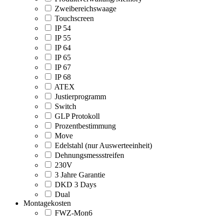
Zweibereichswaage
Touchscreen
IP 54
IP 55
IP 64
IP 65
IP 67
IP 68
ATEX
Justierprogramm
Switch
GLP Protokoll
Prozentbestimmung
Move
Edelstahl (nur Auswerteeinheit)
Dehnungsmessstreifen
230V
3 Jahre Garantie
DKD 3 Days
Dual
Montagekosten
FWZ-Mon6