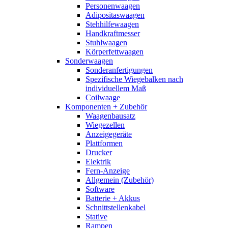
Personenwaagen
Adipositaswaagen
Stehhilfewaagen
Handkraftmesser
Stuhlwaagen
Körperfettwaagen
Sonderwaagen
Sonderanfertigungen
Spezifische Wiegebalken nach
individuellem Maß
Coilwaage
Komponenten + Zubehör
Waagenbausatz
Wiegezellen
Anzeigegeräte
Plattformen
Drucker
Elektrik
Fern-Anzeige
Allgemein (Zubehör)
Software
Batterie + Akkus
Schnittstellenkabel
Stative
Rampen