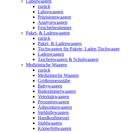
Laborwaagen
zurück
Laborwaagen
Präzisionswaagen
Analysewaagen
Feuchtebestimmer
Paket- & Ladenwaagen
zurück
Paket- & Ladenwaagen
Tischwaagen für Pakete, Laden Tischwaage
Ladenwaagen
Taschenwaagen & Schulwaagen
Medizinische Waagen
zurück
Medizinische Waagen
Größenmessstäbe
Babywaagen
Badezimmerwaagen
Veterinärwaagen
Personenwaagen
Adipositaswaagen
Stehhilfewaagen
Handkraftmesser
Stuhlwaagen
Körperfettwaagen