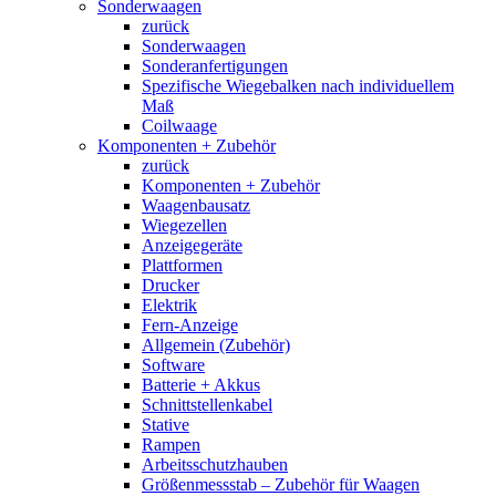
Sonderwaagen
zurück
Sonderwaagen
Sonderanfertigungen
Spezifische Wiegebalken nach individuellem
Maß
Coilwaage
Komponenten + Zubehör
zurück
Komponenten + Zubehör
Waagenbausatz
Wiegezellen
Anzeigegeräte
Plattformen
Drucker
Elektrik
Fern-Anzeige
Allgemein (Zubehör)
Software
Batterie + Akkus
Schnittstellenkabel
Stative
Rampen
Arbeitsschutzhauben
Größenmessstab – Zubehör für Waagen