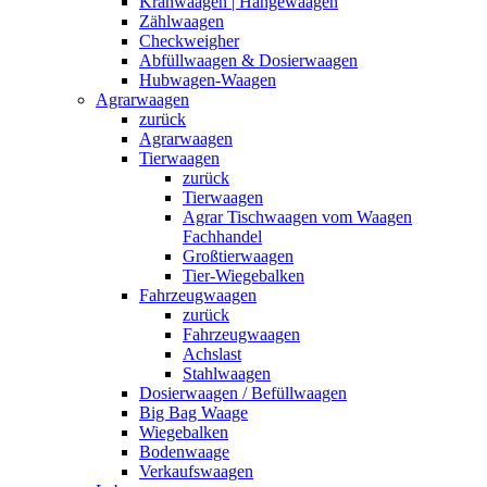
Kranwaagen | Hängewaagen
Zählwaagen
Checkweigher
Abfüllwaagen & Dosierwaagen
Hubwagen-Waagen
Agrarwaagen
zurück
Agrarwaagen
Tierwaagen
zurück
Tierwaagen
Agrar Tischwaagen vom Waagen
Fachhandel
Großtierwaagen
Tier-Wiegebalken
Fahrzeugwaagen
zurück
Fahrzeugwaagen
Achslast
Stahlwaagen
Dosierwaagen / Befüllwaagen
Big Bag Waage
Wiegebalken
Bodenwaage
Verkaufswaagen