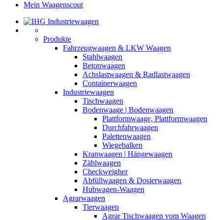
Mein Waagenscout
Produkte
Fahrzeugwaagen & LKW Waagen
Stahlwaagen
Betonwaagen
Achslastwaagen & Radlastwaagen
Containerwaagen
Industriewaagen
Tischwaagen
Bodenwaage | Bodenwaagen
Plattformwaage, Plattformwaagen
Durchfahrwaagen
Palettenwaagen
Wiegebalken
Kranwaagen | Hängewaagen
Zählwaagen
Checkweigher
Abfüllwaagen & Dosierwaagen
Hubwagen-Waagen
Agrarwaagen
Tierwaagen
Agrar Tischwaagen vom Waagen