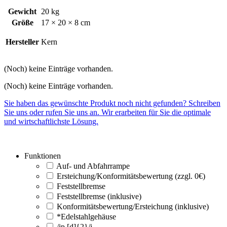
Gewicht
20 kg
Größe
17 × 20 × 8 cm
Hersteller
Kern
(Noch) keine Einträge vorhanden.
(Noch) keine Einträge vorhanden.
Sie haben das gewünschte Produkt noch nicht gefunden? Schreiben
Sie uns oder rufen Sie uns an. Wir erarbeiten für Sie die optimale
und wirtschaftlichste Lösung.
Funktionen
Auf- und Abfahrrampe
Ersteichung/Konformitätsbewertung (zzgl. 0€)
Feststellbremse
Feststellbremse (inklusive)
Konformitätsbewertung/Ersteichung (inklusive)
*Edelstahlgehäuse
/ip [d]{2}/i