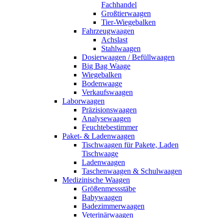
Fachhandel
Großtierwaagen
Tier-Wiegebalken
Fahrzeugwaagen
Achslast
Stahlwaagen
Dosierwaagen / Befüllwaagen
Big Bag Waage
Wiegebalken
Bodenwaage
Verkaufswaagen
Laborwaagen
Präzisionswaagen
Analysewaagen
Feuchtebestimmer
Paket- & Ladenwaagen
Tischwaagen für Pakete, Laden
Tischwaage
Ladenwaagen
Taschenwaagen & Schulwaagen
Medizinische Waagen
Größenmessstäbe
Babywaagen
Badezimmerwaagen
Veterinärwaagen