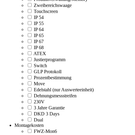
Zweibereichswaage
Touchscreen
IP 54
IP 55
IP 64
IP 65
IP 67
IP 68
ATEX
Justierprogramm
Switch
GLP Protokoll
Prozentbestimmung
Move
Edelstahl (nur Auswerteeinheit)
Dehnungsmessstreifen
230V
3 Jahre Garantie
DKD 3 Days
Dual
Montagekosten
FWZ-Mon6