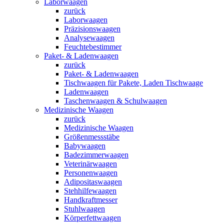
Laborwaagen
zurück
Laborwaagen
Präzisionswaagen
Analysewaagen
Feuchtebestimmer
Paket- & Ladenwaagen
zurück
Paket- & Ladenwaagen
Tischwaagen für Pakete, Laden Tischwaage
Ladenwaagen
Taschenwaagen & Schulwaagen
Medizinische Waagen
zurück
Medizinische Waagen
Größenmessstäbe
Babywaagen
Badezimmerwaagen
Veterinärwaagen
Personenwaagen
Adipositaswaagen
Stehhilfewaagen
Handkraftmesser
Stuhlwaagen
Körperfettwaagen