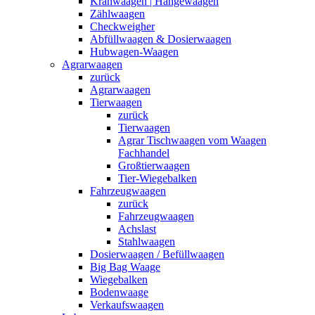
Kranwaagen | Hängewaagen
Zählwaagen
Checkweigher
Abfüllwaagen & Dosierwaagen
Hubwagen-Waagen
Agrarwaagen
zurück
Agrarwaagen
Tierwaagen
zurück
Tierwaagen
Agrar Tischwaagen vom Waagen
Fachhandel
Großtierwaagen
Tier-Wiegebalken
Fahrzeugwaagen
zurück
Fahrzeugwaagen
Achslast
Stahlwaagen
Dosierwaagen / Befüllwaagen
Big Bag Waage
Wiegebalken
Bodenwaage
Verkaufswaagen