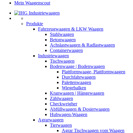
Mein Waagenscout
Produkte
Fahrzeugwaagen & LKW Waagen
Stahlwaagen
Betonwaagen
Achslastwaagen & Radlastwaagen
Containerwaagen
Industriewaagen
Tischwaagen
Bodenwaage | Bodenwaagen
Plattformwaage, Plattformwaagen
Durchfahrwaagen
Palettenwaagen
Wiegebalken
Kranwaagen | Hängewaagen
Zählwaagen
Checkweigher
Abfüllwaagen & Dosierwaagen
Hubwagen-Waagen
Agrarwaagen
Tierwaagen
Agrar Tischwaagen vom Waagen