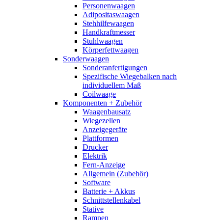
Personenwaagen
Adipositaswaagen
Stehhilfewaagen
Handkraftmesser
Stuhlwaagen
Körperfettwaagen
Sonderwaagen
Sonderanfertigungen
Spezifische Wiegebalken nach
individuellem Maß
Coilwaage
Komponenten + Zubehör
Waagenbausatz
Wiegezellen
Anzeigegeräte
Plattformen
Drucker
Elektrik
Fern-Anzeige
Allgemein (Zubehör)
Software
Batterie + Akkus
Schnittstellenkabel
Stative
Rampen