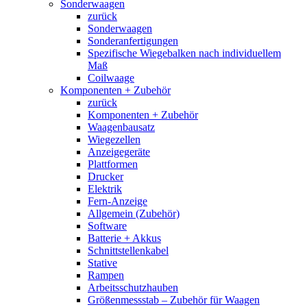
Sonderwaagen
zurück
Sonderwaagen
Sonderanfertigungen
Spezifische Wiegebalken nach individuellem
Maß
Coilwaage
Komponenten + Zubehör
zurück
Komponenten + Zubehör
Waagenbausatz
Wiegezellen
Anzeigegeräte
Plattformen
Drucker
Elektrik
Fern-Anzeige
Allgemein (Zubehör)
Software
Batterie + Akkus
Schnittstellenkabel
Stative
Rampen
Arbeitsschutzhauben
Größenmessstab – Zubehör für Waagen