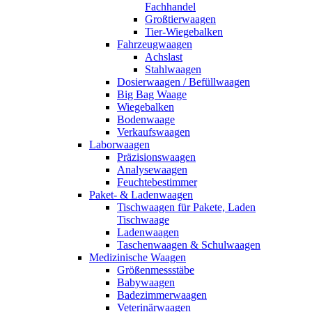
Fachhandel
Großtierwaagen
Tier-Wiegebalken
Fahrzeugwaagen
Achslast
Stahlwaagen
Dosierwaagen / Befüllwaagen
Big Bag Waage
Wiegebalken
Bodenwaage
Verkaufswaagen
Laborwaagen
Präzisionswaagen
Analysewaagen
Feuchtebestimmer
Paket- & Ladenwaagen
Tischwaagen für Pakete, Laden
Tischwaage
Ladenwaagen
Taschenwaagen & Schulwaagen
Medizinische Waagen
Größenmessstäbe
Babywaagen
Badezimmerwaagen
Veterinärwaagen