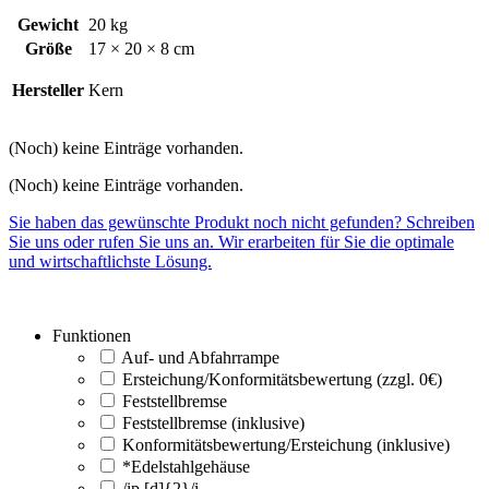
Gewicht
20 kg
Größe
17 × 20 × 8 cm
Hersteller
Kern
(Noch) keine Einträge vorhanden.
(Noch) keine Einträge vorhanden.
Sie haben das gewünschte Produkt noch nicht gefunden? Schreiben
Sie uns oder rufen Sie uns an. Wir erarbeiten für Sie die optimale
und wirtschaftlichste Lösung.
Funktionen
Auf- und Abfahrrampe
Ersteichung/Konformitätsbewertung (zzgl. 0€)
Feststellbremse
Feststellbremse (inklusive)
Konformitätsbewertung/Ersteichung (inklusive)
*Edelstahlgehäuse
/ip [d]{2}/i