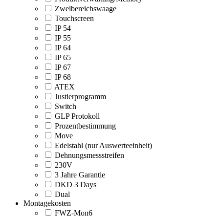
Zweibereichswaage
Touchscreen
IP 54
IP 55
IP 64
IP 65
IP 67
IP 68
ATEX
Justierprogramm
Switch
GLP Protokoll
Prozentbestimmung
Move
Edelstahl (nur Auswerteeinheit)
Dehnungsmessstreifen
230V
3 Jahre Garantie
DKD 3 Days
Dual
Montagekosten
FWZ-Mon6