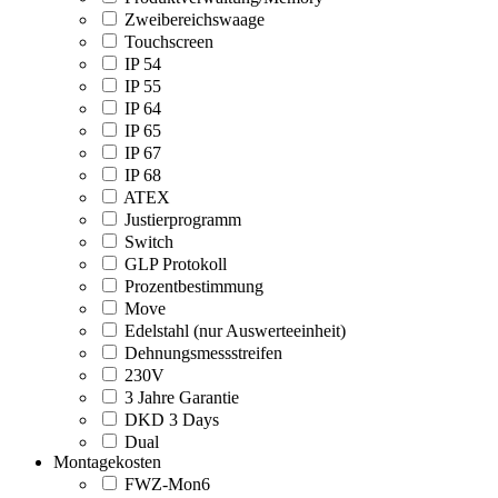
Zweibereichswaage
Touchscreen
IP 54
IP 55
IP 64
IP 65
IP 67
IP 68
ATEX
Justierprogramm
Switch
GLP Protokoll
Prozentbestimmung
Move
Edelstahl (nur Auswerteeinheit)
Dehnungsmessstreifen
230V
3 Jahre Garantie
DKD 3 Days
Dual
Montagekosten
FWZ-Mon6