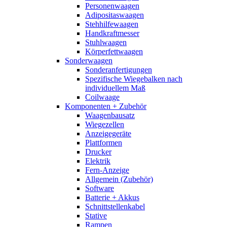
Personenwaagen
Adipositaswaagen
Stehhilfewaagen
Handkraftmesser
Stuhlwaagen
Körperfettwaagen
Sonderwaagen
Sonderanfertigungen
Spezifische Wiegebalken nach
individuellem Maß
Coilwaage
Komponenten + Zubehör
Waagenbausatz
Wiegezellen
Anzeigegeräte
Plattformen
Drucker
Elektrik
Fern-Anzeige
Allgemein (Zubehör)
Software
Batterie + Akkus
Schnittstellenkabel
Stative
Rampen