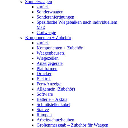
Sonderwaagen
zurück
Sonderwaagen
Sonderanfertigungen
Spezifische Wiegebalken nach individuellem
Maß
Coilwaage
Komponenten + Zubehör
zurück
Komponenten + Zubehör
Waagenbausatz
Wiegezellen
Anzeigegeräte
Plattformen
Drucker
Elektrik
Fern-Anzeige
Allgemein (Zubehör)
Software
Batterie + Akkus
Schnittstellenkabel
Stative
Rampen
Arbeitsschutzhauben
Größenmessstab – Zubehör für Waagen