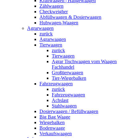
Kranwaagen | Hängewaagen
Zählwaagen
Checkweigher
Abfüllwaagen & Dosierwaagen
Hubwagen-Waagen
Agrarwaagen
zurück
Agrarwaagen
Tierwaagen
zurück
Tierwaagen
Agrar Tischwaagen vom Waagen
Fachhandel
Großtierwaagen
Tier-Wiegebalken
Fahrzeugwaagen
zurück
Fahrzeugwaagen
Achslast
Stahlwaagen
Dosierwaagen / Befüllwaagen
Big Bag Waage
Wiegebalken
Bodenwaage
Verkaufswaagen