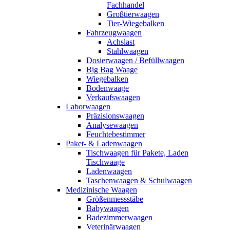
Fachhandel
Großtierwaagen
Tier-Wiegebalken
Fahrzeugwaagen
Achslast
Stahlwaagen
Dosierwaagen / Befüllwaagen
Big Bag Waage
Wiegebalken
Bodenwaage
Verkaufswaagen
Laborwaagen
Präzisionswaagen
Analysewaagen
Feuchtebestimmer
Paket- & Ladenwaagen
Tischwaagen für Pakete, Laden
Tischwaage
Ladenwaagen
Taschenwaagen & Schulwaagen
Medizinische Waagen
Größenmessstäbe
Babywaagen
Badezimmerwaagen
Veterinärwaagen