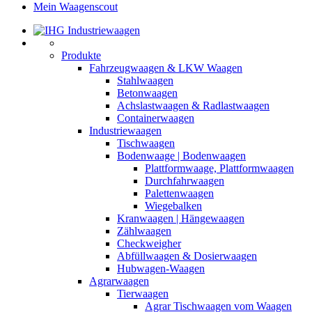
Mein Waagenscout
Produkte
Fahrzeugwaagen & LKW Waagen
Stahlwaagen
Betonwaagen
Achslastwaagen & Radlastwaagen
Containerwaagen
Industriewaagen
Tischwaagen
Bodenwaage | Bodenwaagen
Plattformwaage, Plattformwaagen
Durchfahrwaagen
Palettenwaagen
Wiegebalken
Kranwaagen | Hängewaagen
Zählwaagen
Checkweigher
Abfüllwaagen & Dosierwaagen
Hubwagen-Waagen
Agrarwaagen
Tierwaagen
Agrar Tischwaagen vom Waagen