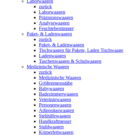
Laborwaagen
zurück
Laborwaagen
Präzisionswaagen
Analysewaagen
Feuchtebestimmer
Paket- & Ladenwaagen
zurück
Paket- & Ladenwaagen
Tischwaagen für Pakete, Laden Tischwaage
Ladenwaagen
Taschenwaagen & Schulwaagen
Medizinische Waagen
zurück
Medizinische Waagen
Größenmessstäbe
Babywaagen
Badezimmerwaagen
Veterinärwaagen
Personenwaagen
Adipositaswaagen
Stehhilfewaagen
Handkraftmesser
Stuhlwaagen
Körperfettwaagen