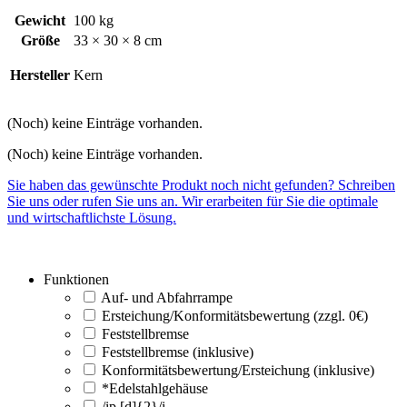
Gewicht
100 kg
Größe
33 × 30 × 8 cm
Hersteller
Kern
(Noch) keine Einträge vorhanden.
(Noch) keine Einträge vorhanden.
Sie haben das gewünschte Produkt noch nicht gefunden? Schreiben
Sie uns oder rufen Sie uns an. Wir erarbeiten für Sie die optimale
und wirtschaftlichste Lösung.
Funktionen
Auf- und Abfahrrampe
Ersteichung/Konformitätsbewertung (zzgl. 0€)
Feststellbremse
Feststellbremse (inklusive)
Konformitätsbewertung/Ersteichung (inklusive)
*Edelstahlgehäuse
/ip [d]{2}/i