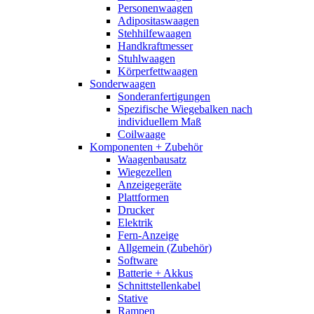
Personenwaagen
Adipositaswaagen
Stehhilfewaagen
Handkraftmesser
Stuhlwaagen
Körperfettwaagen
Sonderwaagen
Sonderanfertigungen
Spezifische Wiegebalken nach
individuellem Maß
Coilwaage
Komponenten + Zubehör
Waagenbausatz
Wiegezellen
Anzeigegeräte
Plattformen
Drucker
Elektrik
Fern-Anzeige
Allgemein (Zubehör)
Software
Batterie + Akkus
Schnittstellenkabel
Stative
Rampen