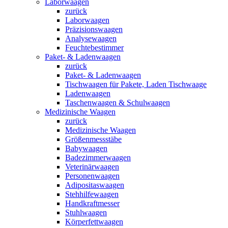
Laborwaagen
zurück
Laborwaagen
Präzisionswaagen
Analysewaagen
Feuchtebestimmer
Paket- & Ladenwaagen
zurück
Paket- & Ladenwaagen
Tischwaagen für Pakete, Laden Tischwaage
Ladenwaagen
Taschenwaagen & Schulwaagen
Medizinische Waagen
zurück
Medizinische Waagen
Größenmessstäbe
Babywaagen
Badezimmerwaagen
Veterinärwaagen
Personenwaagen
Adipositaswaagen
Stehhilfewaagen
Handkraftmesser
Stuhlwaagen
Körperfettwaagen