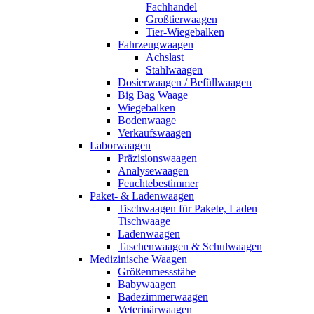
Fachhandel
Großtierwaagen
Tier-Wiegebalken
Fahrzeugwaagen
Achslast
Stahlwaagen
Dosierwaagen / Befüllwaagen
Big Bag Waage
Wiegebalken
Bodenwaage
Verkaufswaagen
Laborwaagen
Präzisionswaagen
Analysewaagen
Feuchtebestimmer
Paket- & Ladenwaagen
Tischwaagen für Pakete, Laden
Tischwaage
Ladenwaagen
Taschenwaagen & Schulwaagen
Medizinische Waagen
Größenmessstäbe
Babywaagen
Badezimmerwaagen
Veterinärwaagen