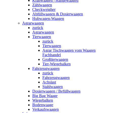
Kranwaagen | Hängewaagen
Zählwaagen
Checkweigher
Abfüllwaagen & Dosierwaagen
Hubwagen-Waagen
Agrarwaagen
zurück
Agrarwaagen
Tierwaagen
zurück
Tierwaagen
Agrar Tischwaagen vom Waagen
Fachhandel
Großtierwaagen
Tier-Wiegebalken
Fahrzeugwaagen
zurück
Fahrzeugwaagen
Achslast
Stahlwaagen
Dosierwaagen / Befüllwaagen
Big Bag Waage
Wiegebalken
Bodenwaage
Verkaufswaagen