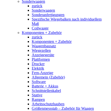
Sonderwaagen
zurück
Sonderwaagen
Sonderanfertigungen
Spezifische Wiegebalken nach individuellem
Maß
Coilwaage
Komponenten + Zubehör
zurück
Komponenten + Zubehör
Waagenbausatz
Wiegezellen
Anzeigegeräte
Plattformen
Drucker
Elektrik
Fern-Anzeige
Allgemein (Zubehör)
Software
Batterie + Akkus
Schnittstellenkabel
Stative
Rampen
Arbeitsschutzhauben
Größenmessstab – Zubehör für Waagen