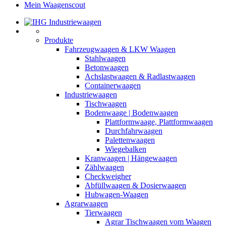
Mein Waagenscout
Produkte
Fahrzeugwaagen & LKW Waagen
Stahlwaagen
Betonwaagen
Achslastwaagen & Radlastwaagen
Containerwaagen
Industriewaagen
Tischwaagen
Bodenwaage | Bodenwaagen
Plattformwaage, Plattformwaagen
Durchfahrwaagen
Palettenwaagen
Wiegebalken
Kranwaagen | Hängewaagen
Zählwaagen
Checkweigher
Abfüllwaagen & Dosierwaagen
Hubwagen-Waagen
Agrarwaagen
Tierwaagen
Agrar Tischwaagen vom Waagen