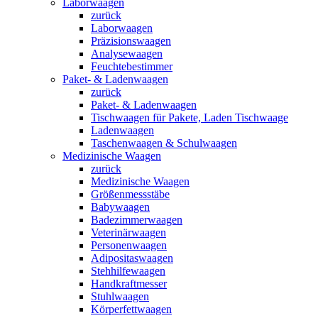
Laborwaagen
zurück
Laborwaagen
Präzisionswaagen
Analysewaagen
Feuchtebestimmer
Paket- & Ladenwaagen
zurück
Paket- & Ladenwaagen
Tischwaagen für Pakete, Laden Tischwaage
Ladenwaagen
Taschenwaagen & Schulwaagen
Medizinische Waagen
zurück
Medizinische Waagen
Größenmessstäbe
Babywaagen
Badezimmerwaagen
Veterinärwaagen
Personenwaagen
Adipositaswaagen
Stehhilfewaagen
Handkraftmesser
Stuhlwaagen
Körperfettwaagen