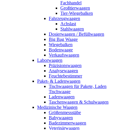
Fachhandel
Großtierwaagen
Tier-Wiegebalken
Fahrzeugwaagen
Achslast
Stahlwaagen
Dosierwaagen / Befüllwaagen
Big Bag Waage
Wiegebalken
Bodenwaage
Verkaufswaagen
Laborwaagen
Präzisionswaagen
Analysewaagen
Feuchtebestimmer
Paket- & Ladenwaagen
Tischwaagen für Pakete, Laden
Tischwaage
Ladenwaagen
Taschenwaagen & Schulwaagen
Medizinische Waagen
Größenmessstäbe
Babywaagen
Badezimmerwaagen
Veterinärwaagen