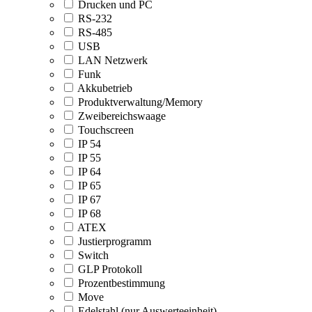
Drucken und PC
RS-232
RS-485
USB
LAN Netzwerk
Funk
Akkubetrieb
Produktverwaltung/Memory
Zweibereichswaage
Touchscreen
IP 54
IP 55
IP 64
IP 65
IP 67
IP 68
ATEX
Justierprogramm
Switch
GLP Protokoll
Prozentbestimmung
Move
Edelstahl (nur Auswerteeinheit)