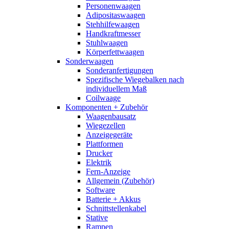
Personenwaagen
Adipositaswaagen
Stehhilfewaagen
Handkraftmesser
Stuhlwaagen
Körperfettwaagen
Sonderwaagen
Sonderanfertigungen
Spezifische Wiegebalken nach
individuellem Maß
Coilwaage
Komponenten + Zubehör
Waagenbausatz
Wiegezellen
Anzeigegeräte
Plattformen
Drucker
Elektrik
Fern-Anzeige
Allgemein (Zubehör)
Software
Batterie + Akkus
Schnittstellenkabel
Stative
Rampen