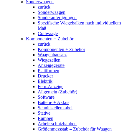
Sonderwaagen
zurück
Sonderwaagen
Sonderanfertigungen
Spezifische Wiegebalken nach individuellem
Maß
Coilwaage
Komponenten + Zubehör
zurück
Komponenten + Zubehör
Waagenbausatz
Wiegezellen
Anzeigegeräte
Plattformen
Drucker
Elektrik
Fern-Anzeige
Allgemein (Zubehör)
Software
Batterie + Akkus
Schnittstellenkabel
Stative
Rampen
Arbeitsschutzhauben
Größenmessstab – Zubehör für Waagen