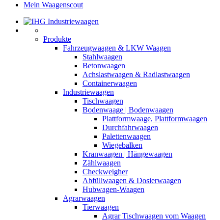
Mein Waagenscout
Produkte
Fahrzeugwaagen & LKW Waagen
Stahlwaagen
Betonwaagen
Achslastwaagen & Radlastwaagen
Containerwaagen
Industriewaagen
Tischwaagen
Bodenwaage | Bodenwaagen
Plattformwaage, Plattformwaagen
Durchfahrwaagen
Palettenwaagen
Wiegebalken
Kranwaagen | Hängewaagen
Zählwaagen
Checkweigher
Abfüllwaagen & Dosierwaagen
Hubwagen-Waagen
Agrarwaagen
Tierwaagen
Agrar Tischwaagen vom Waagen