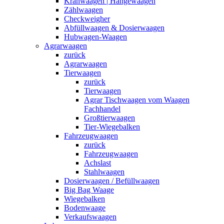
Kranwaagen | Hängewaagen
Zählwaagen
Checkweigher
Abfüllwaagen & Dosierwaagen
Hubwagen-Waagen
Agrarwaagen
zurück
Agrarwaagen
Tierwaagen
zurück
Tierwaagen
Agrar Tischwaagen vom Waagen
Fachhandel
Großtierwaagen
Tier-Wiegebalken
Fahrzeugwaagen
zurück
Fahrzeugwaagen
Achslast
Stahlwaagen
Dosierwaagen / Befüllwaagen
Big Bag Waage
Wiegebalken
Bodenwaage
Verkaufswaagen